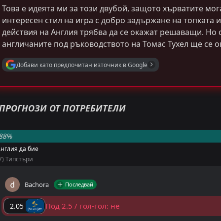
Това е идеята ми за този двубой, защото хърватите мог
интересен стил на игра с добро задържане на топката 
действия на Англия трябва да се окажат решаващи. Но с
англичаните под ръководството на Томас Тухел ще се 
Добави като предпочитан източник в Google
Християн Цуцев
ПРОГНОЗИ ОТ ПОТРЕБИТЕЛИ
Последвай
PRO ТИПСТЪР
Над 8.5 Корнера
1.85
88%
нглия да бие
Над 1.5 гола
1.40
7) Типстъри
Един от най-интригуващите двубои в първия кръг на с
съмнение противопоставя Англия и Хърватия. Това е сб
Bachora
Последвай
високи амбиции, а изходът му може да се окаже решава
Под 2.5 / гол-гол: не
2.05
Последната официална среща помежду им беше на Евр
година, когато англичаните стигнаха до минимален усп