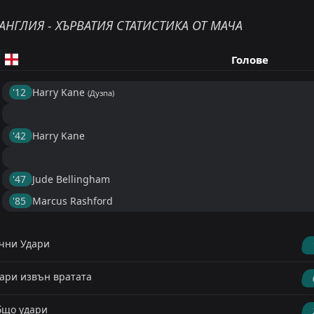
АНГЛИЯ - ХЪРВАТИЯ СТАТИСТИКА ОТ МАЧА
Голове
'12 ︎
Harry Kane
(Дузпа)
'42 ︎
Harry Kane
'47 ︎
Jude Bellingham
'85 ︎
Marcus Rashford
чни Удари
ари извън вратата
що удари