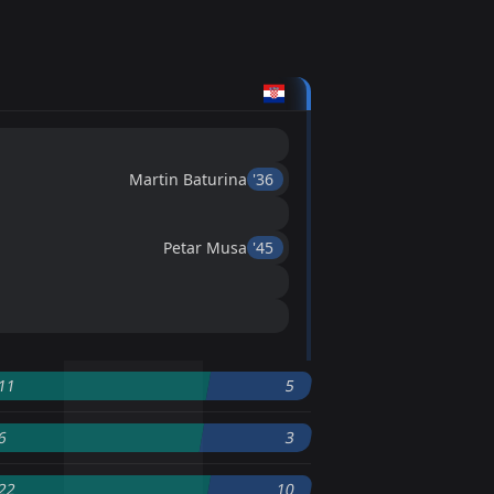
Martin Baturina
'36 ︎
Petar Musa
'45 ︎
11
5
6
3
22
10