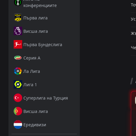
То
конференциите
Първа лига
Ус
Висша лига
Жъ
Първа Бундеслига
Че
Серия А
Ла Лига
Лига 1
Суперлига на Турция
Висша лига
Ередивизи