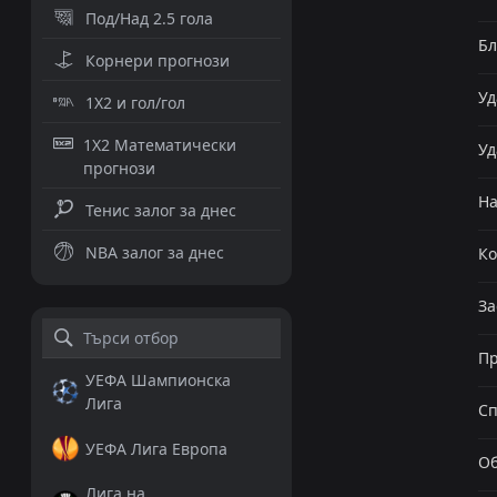
Под/Над 2.5 гола
Бл
Корнери прогнози
Уд
1X2 и гол/гол
1X2 Математически
Уд
прогнози
Н
Тенис залог за днес
NBA залог за днес
К
За
Пр
УЕФА Шампионска
Лига
Сп
УЕФА Лига Европа
Об
Лига на