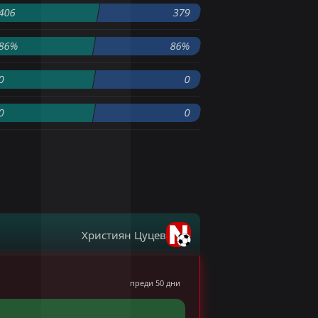
406
379
86%
86%
0
0
0
0
Християн Цуцев
преди 50 дни