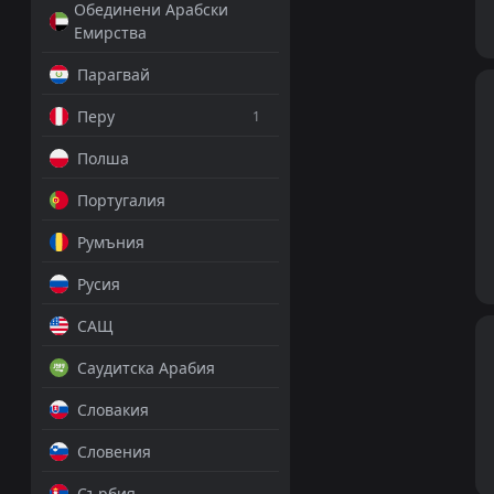
Обединени Арабски
Емирства
Парагвай
Перу
1
Полша
Португалия
Румъния
Русия
САЩ
Саудитска Арабия
Словакия
Словения
Сърбия