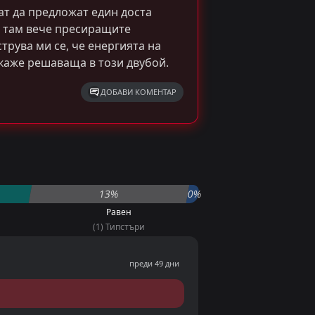
ат да предложат един доста
и там вече пресиращите
трува ми се, че енергията на
окаже решаваща в този двубой.
ДОБАВИ КОМЕНТАР
преди 51 дни
13%
0%
Равен
(1) Типстъри
ветовното първенство без
лъсък между два отбора с
преди 49 дни
щ за първото място в групата.
опейското първенство през 2021
ех.