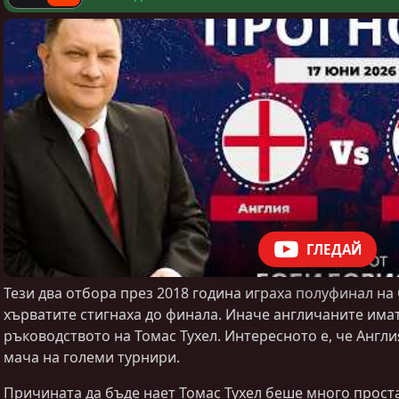
ГЛЕДАЙ
Тези два отбора през 2018 година играха полуфинал на
хърватите стигнаха до финала. Иначе англичаните имат
ръководството на Томас Тухел. Интересното е, че Англ
мача на големи турнири.
Причината да бъде нает Томас Тухел беше много проста