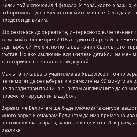
Челси той е спечелил 4 финала. И това, което е важно, е
отбори могат да печелят големите мачове. Сега дали то
предстои да видим.
Що се отнася до хърватите, интересното е, че техният 
този, който беше през 2018-а. Един отбор, който вече е
зад гърба си. Не е ясно по какъв начин Световното пър
състав. Но ако изключим всички тези детайли, на мен ми
категоричен фаворит в този двубой.
Мачът в никакъв случай няма да бъде лесен, точно зара
че те могат да се съберат и в рамките на 90 минути да и
че поради тази причина очаквам англичаните да са мно
повечето нарушения в двубоя.
Вярвам, че Белингам ще бъде ключовата фигура, защот
много зорко и очаквам Белингам да има примерно два 
противниковата врата, защо не дори и гол. И вярвам, ч
разлика.