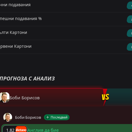
чни подавания
пешни подавания %
лти Картони
рвени Картони
ПРОГНОЗА С АНАЛИЗ
Боби Борисов
Боби Борисов
Последвай
Англия да бие
1.82