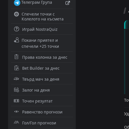
Телеграм Група
Спечели точки с
Колелото на късмета
Играй NostraQuiz
Покани приятел и
спечели +25 точки
Права колонка за днес
Bet Builder за днес
Твърд мач за деня
Залог на деня
То
Точен резултат
Равенство прогнози
Уд
Гол/Гол прогнози
Об