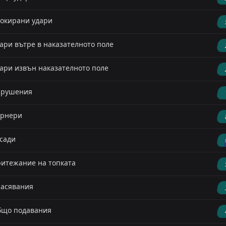
окирани удари
ари вътре в наказателното поле
ари извън наказателното поле
арушения
орнери
сади
итежание на топката
асявания
що подавания