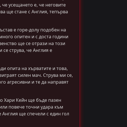
, че усещането е, че неговите
ва ще стане с Англия, тепърва
състав е горе-долу подобен на
 много опитен и с доста години
венство ще се отрази на този
 се струва, че Англия е
ди опита на хърватите и това,
зиграят силен мач. Струва ми се,
го агресивни и те да направят
о Хари Кейн ще бъде пазен
или повече точни удара към
е Англия ще спечели с един гол