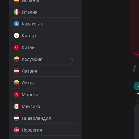
Испания
Италия
Казахстан
Кипър
Китай
Колумбия
1
Латвия
Литва
А
Мароко
(
Мексико
Нидерландия
Норвегия