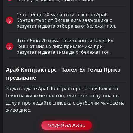
17 от общо 20 мача този сезон за Араб
Контрактърс от Висша лига завършиха с
резултат и двата отбора да отбележат гол.
9 от общо 20 мача този сезон за Талел Ел
Геиш от Висша лига приключиха при
резултат и двата тима да отбележат гол.
Араб Контрактърс - Талел Ел Геиш Пряко
предаване
За да гледате Араб Контрактърс срещу Талел Ел
Геиш на живо безплатно, кликнете на бутона по-
долу и прегледайте списъка с футболни мачове на
живо днес.
ГЛЕДАЙ НА ЖИВО