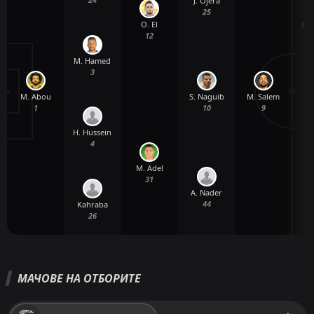
J. Ojera
25
O. El
I. 
12
M. Hamed
3
M. Abou
M. Salem
S. Naguib
1
9
10
H. Hussein
4
M. Adel
I
31
A. Nader
44
Kahraba
26
МАЧОВЕ НА ОТБОРИТЕ