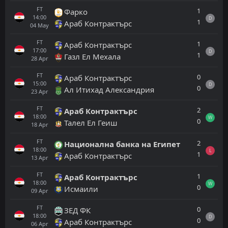
FT
1
Фарко
14:00
D
1
Араб Контрактърс
04
May
FT
1
Араб Контрактърс
17:00
D
1
Газл Ел Мехала
28
Apr
FT
0
Араб Контрактърс
15:00
D
0
Ал Итихад Александрия
23
Apr
FT
2
Араб Контрактърс
18:00
W
0
Талел Ел Геиш
18
Apr
FT
2
Национална банка на Египет
18:00
L
1
Араб Контрактърс
13
Apr
FT
1
Араб Контрактърс
18:00
W
0
Исмаили
09
Apr
FT
0
ЗЕД ФК
18:00
D
0
Араб Контрактърс
06
Apr