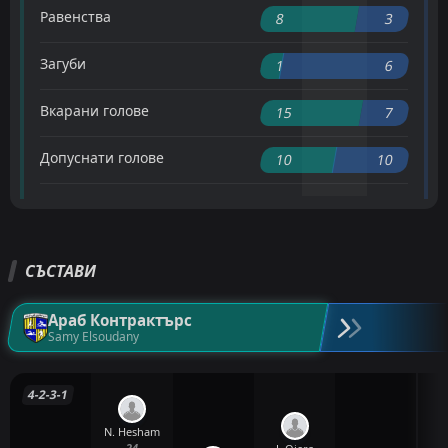
Равенства
8
3
Загуби
1
6
Вкарани голове
15
7
Допуснати голове
10
10
СЪСТАВИ
Араб Контрактърс
Samy Elsoudany
4-2-3-1
N. Hesham
24