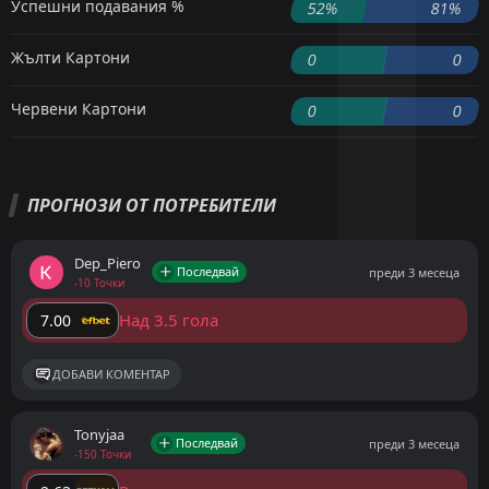
Успешни подавания %
52%
81%
Жълти Картони
0
0
Червени Картони
0
0
ПРОГНОЗИ ОТ ПОТРЕБИТЕЛИ
Dep_Piero
Последвай
преди 3 месеца
-10 Точки
Над 3.5 гола
7.00
ДОБАВИ КОМЕНТАР
Tonyjaa
Последвай
преди 3 месеца
-150 Точки