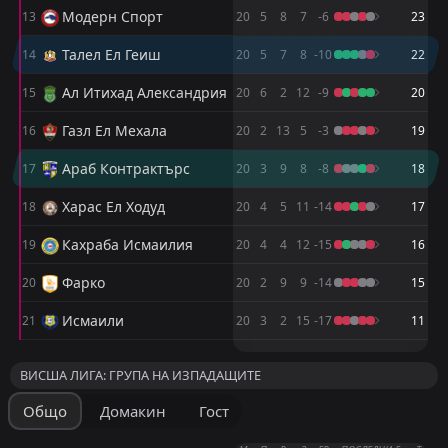
18:00
W
0
Петроджет
Модерн Спорт
13
20
5
8
7
-6
23
13
Apr
FT
Талел Ел Геиш
1
Талел Ел Геиш
14
20
5
7
8
-10
22
15:00
W
0
Национална банка на Египет
09
Apr
Ал Итихад Александрия
15
20
6
2
12
-9
20
FT
0
Исмаили
Газл Ел Мехала
16
20
2
13
5
-3
19
18:00
D
0
Талел Ел Геиш
05
Apr
Араб Контрактърс
17
20
3
9
8
-8
18
FT
1
ЗЕД ФК
15:00
L
Харас Ел Ходуд
0
18
20
4
5
11
-14
17
Талел Ел Геиш
22
Mar
Кахраба Исмаилия
19
20
4
4
12
-15
16
FT
2
Талел Ел Геиш
19:30
W
1
Ал Ахли
09
Mar
Фарко
20
20
2
9
9
-14
15
FT
1
Петроджет
Исмаили
21
20
3
2
15
-17
11
19:30
W
2
Талел Ел Геиш
05
Mar
М
М
П
П
Р
Р
З
З
Т
Т
ВИСША ЛИГА: ГРУПА НА ИЗПАДАЩИТЕ
Замалек
Пирамидс
1
2
10
10
7
6
3
3
0
1
24
21
Общо
Домакин
Гост
Ал Ахли
Замалек
3
1
10
10
7
6
2
1
1
3
23
19