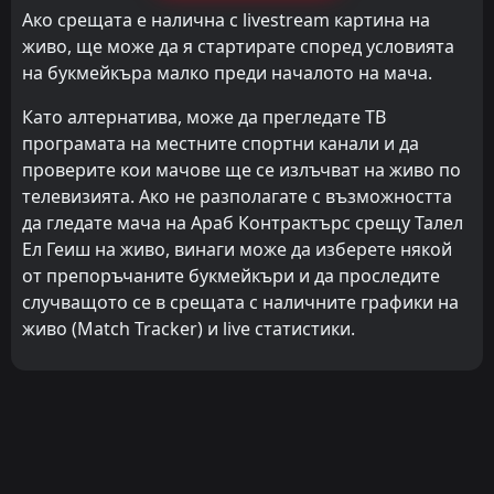
Ако срещата е налична с livestream картина на
живо, ще може да я стартирате според условията
на букмейкъра малко преди началото на мача.
Като алтернатива, може да прегледате ТВ
програмата на местните спортни канали и да
проверите кои мачове ще се излъчват на живо по
телевизията. Ако не разполагате с възможността
да гледате мача на Араб Контрактърс срещу Талел
Ел Геиш на живо, винаги може да изберете някой
от препоръчаните букмейкъри и да проследите
случващото се в срещата с наличните графики на
живо (Match Tracker) и live статистики.