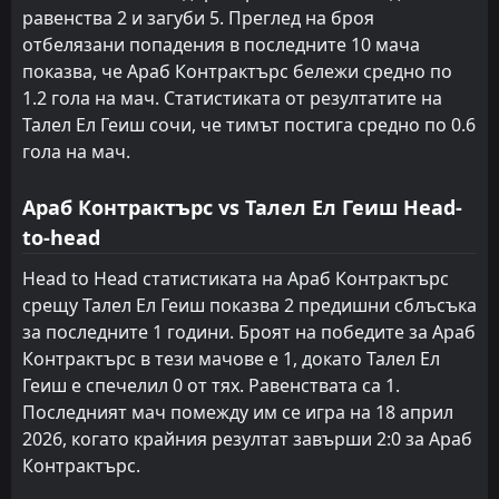
равенства 2 и загуби 5. Преглед на броя
отбелязани попадения в последните 10 мача
показва, че Араб Контрактърс бележи средно по
1.2 гола на мач. Статистиката от резултатите на
Талел Ел Геиш сочи, че тимът постига средно по 0.6
гола на мач.
Араб Контрактърс vs Талел Ел Геиш Head-
to-head
Head to Head статистиката на Араб Контрактърс
срещу Талел Ел Геиш показва 2 предишни сблъсъка
за последните 1 години. Броят на победите за Араб
Контрактърс в тези мачове е 1, докато Талел Ел
Геиш е спечелил 0 от тях. Равенствата са 1.
Последният мач помежду им се игра на 18 април
2026, когато крайния резултат завърши 2:0 за Араб
Контрактърс.