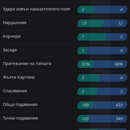
Удари извън наказателното поле
2
4
Нарушения
13
12
Корнери
7
5
Засади
1
4
Притежание на топката
32%
68%
Жълти Картони
3
4
Спасявания
2
3
Общо подавания
199
433
Точни подавания
103
349