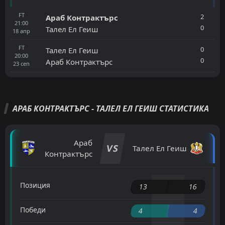
FT
2
Араб Контрактърс
21:00
0
Талел Ел Геиш
18
апр
FT
0
Талел Ел Геиш
20:00
0
Араб Контрактърс
23
сеп
АРАБ КОНТРАКТЪРС - ТАЛЕЛ ЕЛ ГЕИШ СТАТИСТИКА
Араб
VS
Талел Ел Геиш
Контрактърс
Позиция
13
16
Победи
4
4