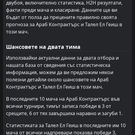
двубоя, включително статистика, H2H резултати,
Петроджет
Газл Ел Мехала
12
14
6
6
2
1
2
3
2
2
8
6
факти преди мача и класиране. Данните ще ви
бъдат от полза да прецените правилно своята
Кахраба Исмаилия
Ал Итихад Александрия
17
18
9
8
0
0
6
6
3
2
6
6
прогноза за Араб Контрактърс и Талел Ел Геиш в
този мач.
Модерн Спорт
Фарко
15
20
6
7
0
1
5
2
1
4
5
5
Харас Ел Ходуд
Араб Контрактърс
13
19
8
5
0
0
5
4
3
1
5
4
Шансовете на двата тима
Фарко
Харас Ел Ходуд
20
19
6
5
1
1
2
1
3
3
5
4
Използвайки актуални данни за двата отбора и
нашата база от сведения със статистическа
Исмаили
Талел Ел Геиш
16
21
4
7
0
0
2
3
2
4
2
3
информация, можем да ви предложим някои
полезни детайли около шансовете на Араб
Контрактърс и Талел Ел Геиш в този мач.
В последните 10 мача на Араб Контрактърс във
всички турнири, тимът записа победи в 3 от
срещите, 6 от тях завършиха наравно и загуби 1.
Статистиката за Талел Ел Геиш в последните им 10
мача от всички надпревари показва победи 3,