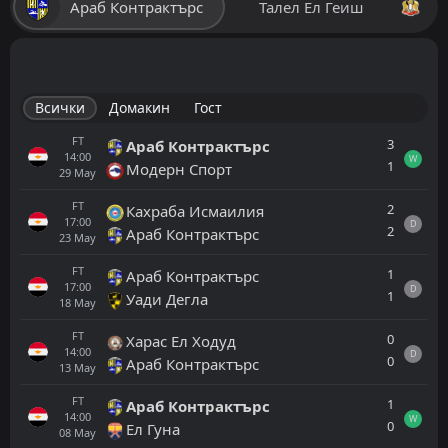
Араб Контрактърс
Талел Ел Геиш
Всички
Домакин
Гост
FT
3
Араб Контрактърс
14:00
W
1
Модерн Спорт
29
May
FT
2
Кахраба Исмаилия
17:00
D
2
Араб Контрактърс
23
May
FT
1
Араб Контрактърс
17:00
D
1
Уади Дегла
18
May
FT
0
Харас Ел Ходуд
14:00
D
0
Араб Контрактърс
13
May
FT
1
Араб Контрактърс
14:00
W
0
Ел Гуна
08
May