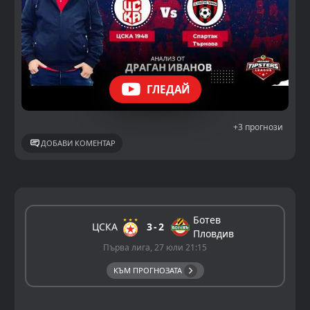
ГЛЕДАЙ
+3 прогнози
ДОБАВИ КОМЕНТАР
Ботев
ЦСКА
3
2
Пловдив
Първа лига, 27 юли 21:15
КЪМ ПРОГНОЗАТА