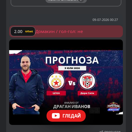
09-07-2026 00:27
Домакин / гол-гол: не
2.00
ГЛЕДАЙ
+6 прогнози