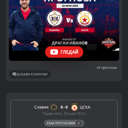
ГЛЕДАЙ
+6 прогнози
ДОБАВИ КОМЕНТАР
Славия
0
0
ЦСКА
Първа лига, 20 юли 19:15
КЪМ ПРОГНОЗАТА