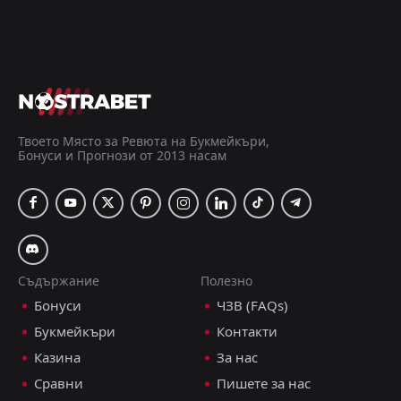
181 (29.9%)
Над/Под:
ПРАВА КОЛОНКА ОТ ДРАГАН ИВАНОВ
135 (22.3%)
1X2:
Твоето Място за Ревюта на Букмейкъри,
Бонуси и Прогнози от 2013 насам
120 (19.8%)
Двата отбора да отбележат:
47 (7.8%)
Азиатски Хендикап:
36 (6.0%)
Резултат/Двата отбора да отбележат:
Съдържание
Полезно
Бонуси
ЧЗВ (FAQs)
36 (6.0%)
Резултат/Брой голове:
Букмейкъри
Контакти
28 (4.6%)
Двоен Шанс:
Казина
За нас
Сравни
Пишете за нас
6 (1.0%)
Голове/Двата отбора да отбележат: