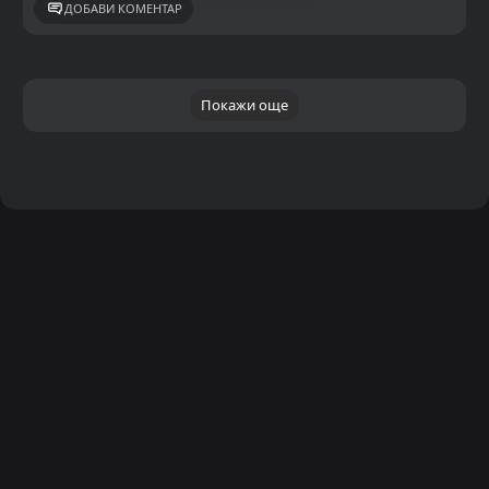
ДОБАВИ КОМЕНТАР
Покажи още
Успеваемост
Права колонка 27-06-2026
46%
0
100
ДАТА: 27.06.2026
Общо прогнози
Среден залог
Йордания - Аржентина
605
10
Гост / гол-гол: не
@ 1.73
Алжир - Австрия
Под 2.5 гола
@ 1.40