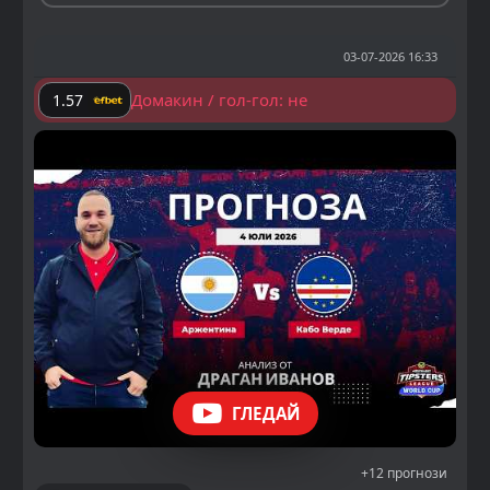
03-07-2026 16:33
Домакин / гол-гол: не
1.57
ГЛЕДАЙ
+12 прогнози