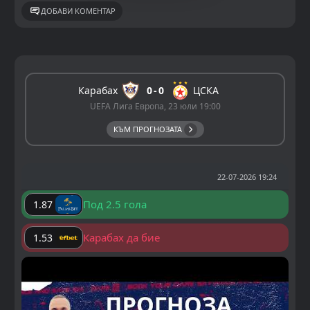
ДОБАВИ КОМЕНТАР
Карабах
0
0
ЦСКА
UEFA Лига Европа, 23 юли 19:00
КЪМ ПРОГНОЗАТА
22-07-2026 19:24
Под 2.5 гола
1.87
Карабах да бие
1.53