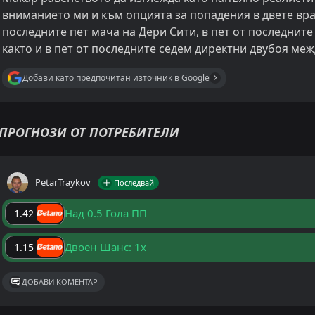
вниманието ми и към опцията за попадения в двете врат
последните пет мача на Дери Сити, в пет от последнит
както и в пет от последните седем директни двубоя меж
Добави като предпочитан източник в Google
ПРОГНОЗИ ОТ ПОТРЕБИТЕЛИ
PetarTraykov
Последвай
Над 0.5 Гола ПП
1.42
Двоен Шанс: 1x
1.15
ДОБАВИ КОМЕНТАР