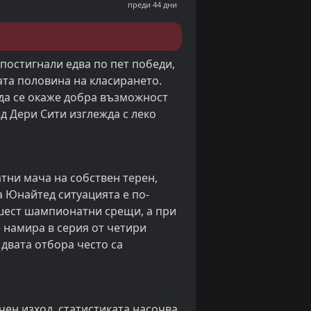
преди 44 дни
постигнали едва по пет победи,
ата половина на класирането.
 да се окаже добра възможност
ед Дери Сити изглежда с леко
тни мача на собствен терен,
а Юнайтед ситуацията е по-
 шест шампионатни срещи, а при
е намира в серия от четири
двата отбора често са
ен изход, статистиката насочва