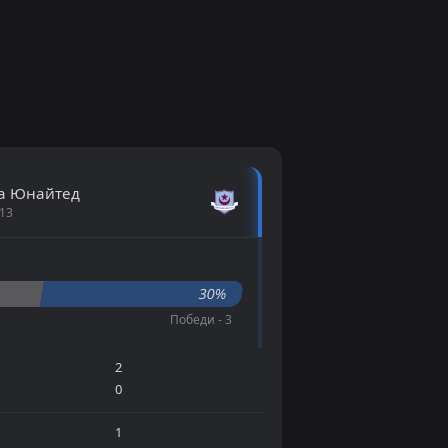
а Юнайтед
 13
30%
Победи - 3
2
0
1