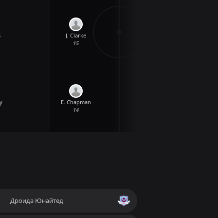
s
J. Clarke
15
M. Doyle
14
y
E. Chapman
14
Дроида Юнайтед