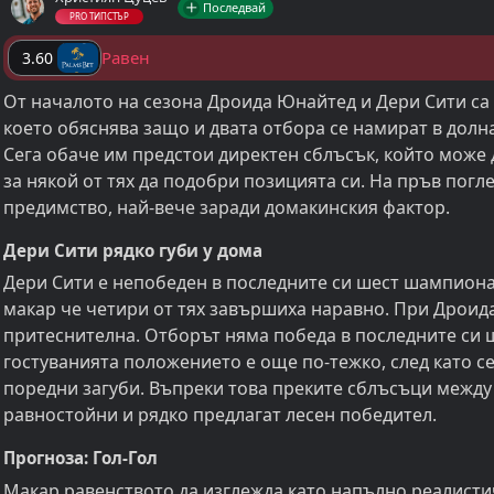
Последвай
PRO ТИПСТЪР
Равен
3.60
От началото на сезона Дроида Юнайтед и Дери Сити са 
което обяснява защо и двата отбора се намират в долн
Сега обаче им предстои директен сблъсък, който може
за някой от тях да подобри позицията си. На пръв погл
предимство, най-вече заради домакинския фактор.
Дери Сити рядко губи у дома
Дери Сити е непобеден в последните си шест шампиона
макар че четири от тях завършиха наравно. При Дроид
притеснителна. Отборът няма победа в последните си
гостуванията положението е още по-тежко, след като с
поредни загуби. Въпреки това преките сблъсъци между 
равностойни и рядко предлагат лесен победител.
Прогноза: Гол-Гол
Макар равенството да изглежда като напълно реалистич