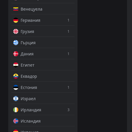
Венецуела
Германия
1
Грузия
1
Гърция
Дания
1
Египет
Еквадор
Естония
1
Израел
Ирландия
3
Исландия