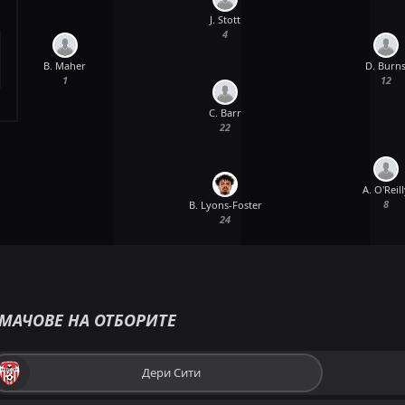
J. Stott
4
B. Maher
D. Burn
1
12
C. Barr
22
A. O'Reill
8
B. Lyons-Foster
24
МАЧОВЕ НА ОТБОРИТЕ
Дери Сити