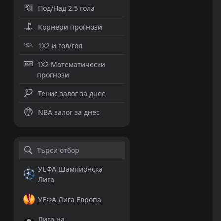
Под/Над 2.5 гола
Корнери прогнози
1X2 и гол/гол
1X2 Математически
прогнози
Тенис залог за днес
NBA залог за днес
УЕФА Шампионска
Лига
УЕФА Лига Европа
Лига на