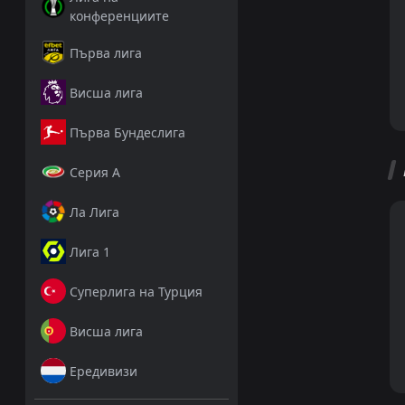
конференциите
Първа лига
Висша лига
Първа Бундеслига
Серия А
Ла Лига
Лига 1
Суперлига на Турция
Висша лига
Ередивизи