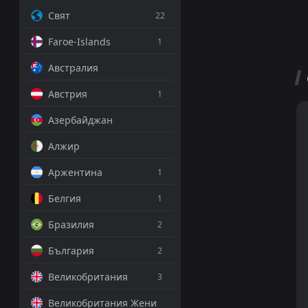
Свят
22
Faroe-Islands
1
Австралия
Австрия
1
Азербайджан
Алжир
Аржентина
1
Белгия
1
Бразилия
2
България
2
Великобритания
3
Великобритания Жени