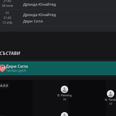
21:45
Дроида Юнайтед
28
юни
FT
Дроида Юнайтед
21:45
Дери Сити
12
апр
СЪСТАВИ
Дери Сити
Tiernan Lynch
4-3-3
B. Fleming
19
N. Twis
17