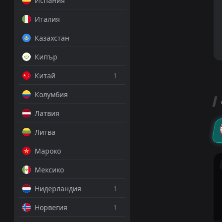
Испания
Италия
Казахстан
Кипър
Китай
1
Колумбия
Латвия
Литва
Мароко
Мексико
Нидерландия
1
Норвегия
1