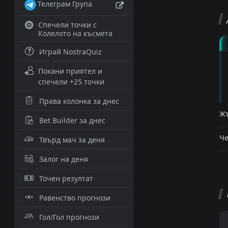
Телеграм Група
Спечели точки с
Колелото на късмета
Играй NostraQuiz
Покани приятел и
спечели +25 точки
Права колонка за днес
Жъ
Bet Builder за днес
Че
Твърд мач за деня
Залог на деня
Точен резултат
Равенство прогнози
Гол/Гол прогнози