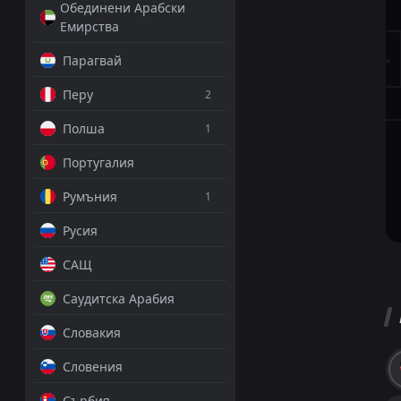
Обединени Арабски
Емирства
Парагвай
Перу
2
Полша
1
Португалия
Румъния
1
Русия
САЩ
Саудитска Арабия
Словакия
Словения
Сърбия