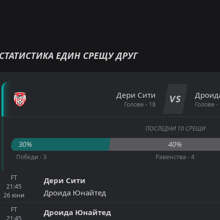
СТАТИСТИКА ЕДИН СРЕЩУ ДРУГ
Дери Сити
Дроид
VS
Голове - 18
Голове -
ПОСЛЕДНИ 10 СРЕЩИ
30%
40%
Победи - 3
Равенства - 4
FT
Дери Сити
21:45
Дроида Юнайтед
26
юни
FT
Дроида Юнайтед
21:45