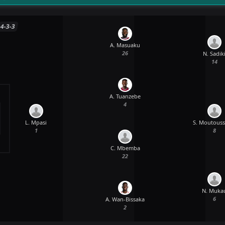
4-3-3
A. Masuaku
26
N. Sadik
14
A. Tuanzebe
4
L. Mpasi
S. Moutous
1
8
C. Mbemba
22
N. Muka
6
A. Wan-Bissaka
2