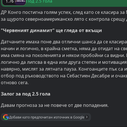
Под 2.5 гола
1.76
ДР Конго постигна голям успех, след като се класира за
за щурото северноамериканско лято с контрола срещу 
"Червеният динамит" ще гледа от вкъщи
Датчаните имаха поне два отлични шанса да се класират
начин и логично, в крайна сметка, няма да отидат на с
има смяна на поколенията и някои пробойни са видни. В
логично да липсва в една или друга степен и мотивацият
навярно, мислят за лятната пауза. Конгоанците пък с
отбор под ръководството на Себастиен Десабре и очак
отново сега.
Залог за под 2.5 гола
Давам прогноза за не повече от две попадения.
Добави като предпочитан източник в Google