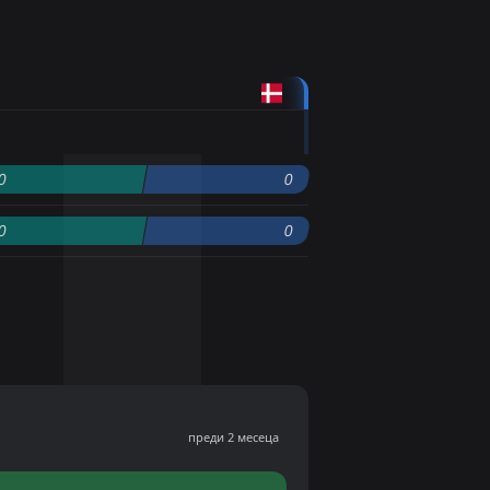
0
0
0
0
преди 2 месеца