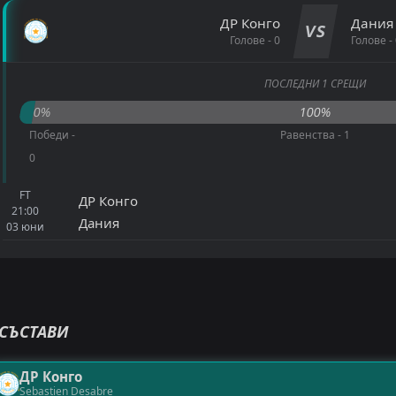
ДР Конго
Дания
VS
Голове - 0
Голове - 
ПОСЛЕДНИ 1 СРЕЩИ
0%
100%
Победи -
Равенства - 1
0
FT
ДР Конго
21:00
Дания
03
юни
СЪСТАВИ
ДР Конго
Sebastien Desabre