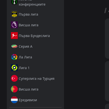
конференциите
Първа лига
Висша лига
Първа Бундеслига
Серия А
Ла Лига
Лига 1
Суперлига на Турция
Висша лига
Ередивизи