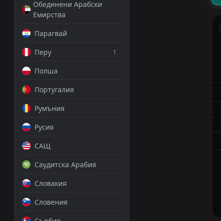
Обединени Арабски
Емирства
Парагвай
Перу
1
Полша
Португалия
Румъния
Русия
САЩ
Саудитска Арабия
Словакия
Словения
Сърбия