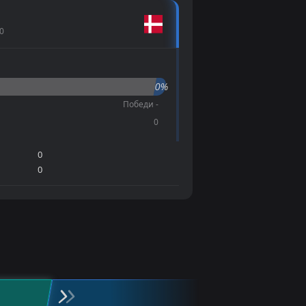
0
0%
Победи -
0
0
0