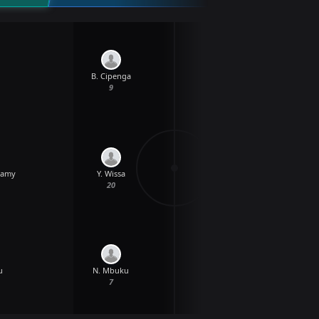
i
B. Cipenga
9
samy
Y. Wissa
20
u
N. Mbuku
7