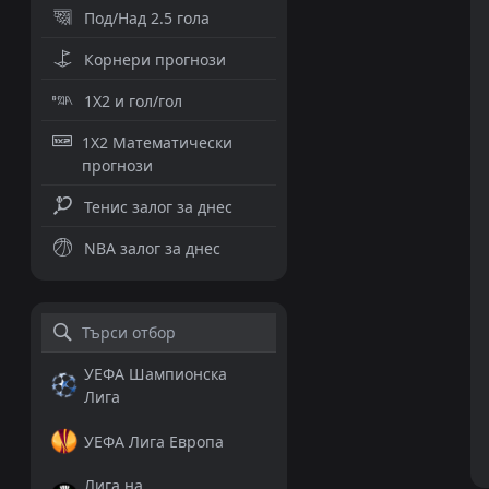
Под/Над 2.5 гола
Корнери прогнози
1X2 и гол/гол
1X2 Математически
прогнози
Тенис залог за днес
NBA залог за днес
УЕФА Шампионска
Лига
УЕФА Лига Европа
Лига на