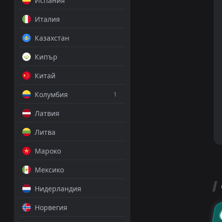
Испания
Италия
Казахстан
Кипър
Китай
Колумбия
1
Латвия
Литва
Мароко
Мексико
Нидерландия
Норвегия