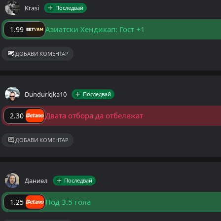
Krasi
Последвай
Азиатски Хендикап: Гост +1
1.99
ДОБАВИ КОМЕНТАР
Dundurlqka10
Последвай
Двата отбора да отбележат
2.30
ДОБАВИ КОМЕНТАР
Даниел
Последвай
Под 3.5 гола
1.25