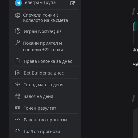
Телеграм Група
Спечели точки с
Колелото на късмета
Играй NostraQuiz
Покани приятел и
спечели +25 точки
Жъ
Права колонка за днес
Че
Bet Builder за днес
Твърд мач за деня
Залог на деня
Точен резултат
Равенство прогнози
Гол/Гол прогнози