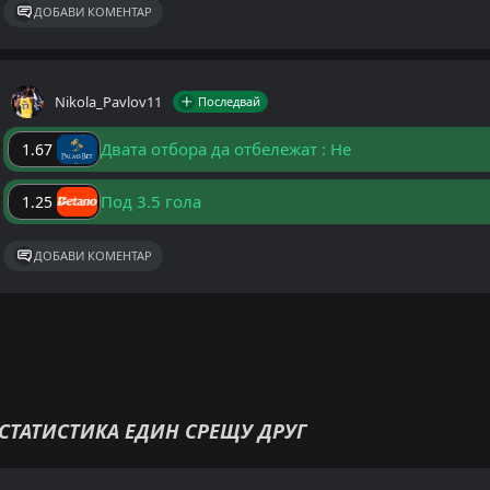
ДОБАВИ КОМЕНТАР
Nikola_Pavlov11
Последвай
Двата отбора да отбележат : Не
1.67
Под 3.5 гола
1.25
ДОБАВИ КОМЕНТАР
СТАТИСТИКА ЕДИН СРЕЩУ ДРУГ