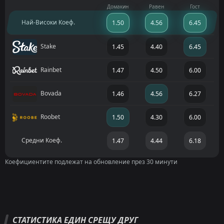
Домакин
Равен
Гост
Най-Високи Коеф.
1.50
4.56
6.45
Stake
1.45
4.40
6.45
Rainbet
1.47
4.50
6.00
Bovada
1.46
4.56
6.27
Roobet
1.50
4.30
6.00
Средни Коеф.
1.47
4.44
6.18
Коефициентите подлежат на обновление през 30 минути
СТАТИСТИКА ЕДИН СРЕЩУ ДРУГ