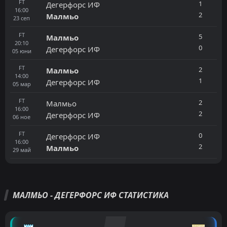
FT
1
Дегерфорс ИФ
16:00
2
Малмьо
23
сеп
FT
5
Малмьо
20:10
0
Дегерфорс ИФ
05
юни
FT
2
Малмьо
14:00
1
Дегерфорс ИФ
05
мар
FT
2
Малмьо
16:00
2
Дегерфорс ИФ
06
ное
FT
0
Дегерфорс ИФ
16:00
2
Малмьо
29
май
МАЛМЬО - ДЕГЕРФОРС ИФ СТАТИСТИКА