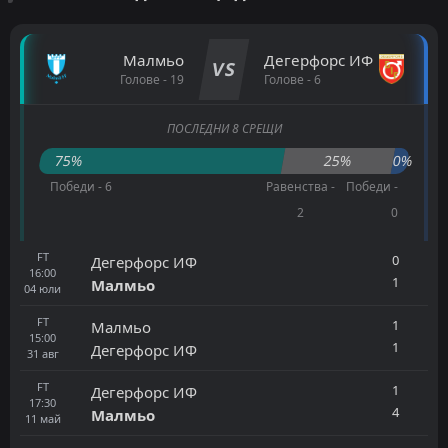
Малмьо
Дегерфорс ИФ
VS
Голове - 19
Голове - 6
ПОСЛЕДНИ 8 СРЕЩИ
75%
25%
0%
Победи - 6
Равенства -
Победи -
2
0
FT
0
Дегерфорс ИФ
16:00
1
Малмьо
04
юли
FT
1
Малмьо
15:00
1
Дегерфорс ИФ
31
авг
FT
1
Дегерфорс ИФ
17:30
4
Малмьо
11
май