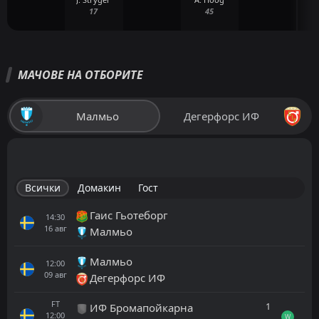
17
45
МАЧОВЕ НА ОТБОРИТЕ
Малмьо
Дегерфорс ИФ
Всички
Домакин
Гост
Гаис Гьотеборг
14:30
16
авг
Малмьо
Малмьо
12:00
09
авг
Дегерфорс ИФ
FT
1
ИФ Бромапойкарна
12:00
W