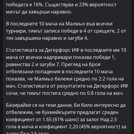
победата е 16%. Съществува и 23% вероятност
мачът да завърши наравно.
В последните 10 мача на Малмьо във всички
турнири, тимът записа победи в 4 от срещите, 2 от
тях завършиха наравно и загуби 4.
Статистиката за Дегерфорс ИФ в последните им 10
мача от всички надпревари показва победи 1,
равенства 2 и загуби 7. Преглед на броя
отбелязани попадения в последните 10 мача
показва, че Малмьо бележи средно по 2.2 гола на
мач. Статистиката от резултатите на Дегерфорс ИФ
сочи, че тимът постига средно по 0.8 гола на мач.
Базирайки се на тези данни, би било интересно да
отбележим, че букмейкърите предлагат среден
коефициент от 1.65 (61% шанс) за залог Над 2.5
гола в мача и коефициент 2.20 (45% вероятност) за
залог Под 2.5 гола.