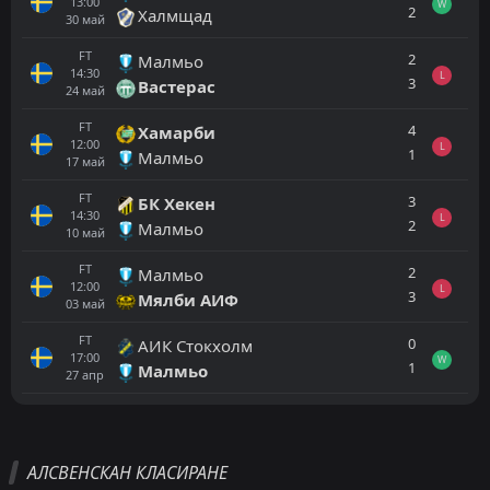
13:00
W
2
Халмщад
30
май
FT
2
Малмьо
14:30
L
3
Вастерас
24
май
FT
4
Хамарби
12:00
L
1
Малмьо
17
май
FT
3
БК Хекен
14:30
L
2
Малмьо
10
май
FT
2
Малмьо
12:00
L
3
Мялби АИФ
03
май
FT
0
АИК Стокхолм
17:00
W
1
Малмьо
27
апр
Всички
Домакин
Гост
АЛСВЕНСКАН КЛАСИРАНЕ