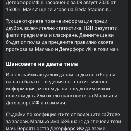
Дегерфорс ИФ е насрочено за 09 август 2026 от
FT
1
Оргрите
БК Хекен
БК Хекен
4
4
8
7
3
3
4
3
1
1
13
12
15:00ч. Мачът ще се играе на Eleda Stadion в .
17:00
D
1
Дегерфорс ИФ
27
апр
ИФ Елфсборг
ИФ Бромапойкарна
12
8
8
8
3
3
3
2
2
3
12
11
Тук ще откриете повече информация преди
двубоя, включително статистика, H2H резултати,
Малмьо
Мялби АИФ
11
5
7
8
3
2
0
4
4
2
10
9
факти преди мача и класиране. Данните ще ви
АИК Стокхолм
ИФ Елфсборг
6
8
7
7
3
2
0
3
4
2
9
9
бъдат от полза да прецените правилно своята
прогноза за Малмьо и Дегерфорс ИФ в този мач.
Вастерас
Хамарби
7
2
7
7
2
2
3
2
2
3
9
8
Шансовете на двата тима
ИФК Гьотеборг
ИФК Гьотеборг
13
13
7
8
2
2
2
2
3
4
8
8
Използвайки актуални данни за двата отбора и
Мялби АИФ
Оргрите
11
14
6
8
2
2
1
0
3
6
7
6
нашата база от сведения със статистическа
Оргрите
Гаис Гьотеборг
14
9
7
7
1
1
4
2
2
4
7
5
информация, можем да ви предложим някои
полезни детайли около шансовете на Малмьо и
ИФ Бромапойкарна
Дегерфорс ИФ
12
15
7
7
1
1
3
2
3
4
6
5
Дегерфорс ИФ в този мач.
Дегерфорс ИФ
Халмщад
15
16
8
7
1
0
2
2
5
5
5
2
Съдейки по коефициентите от водещите сайтове
Халмщад
Калмар ФФ
10
16
8
7
1
0
2
1
5
6
5
1
за залози, Малмьо има 68% шанс да спечели този
мач. Вероятността Дегерфорс ИФ да вземе