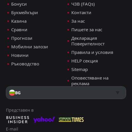
Бонуси
ЧЗВ (FAQs)
Букмейкъри
Контакти
Казина
За нас
Сравни
Пишете за нас
Прогнози
Декларация
Поверителност
Мобилни залози
Правила и условия
Новини
HELP секция
Ръководство
Sitemap
Оповестяване на
реклама
BG
Представен в
E-mail