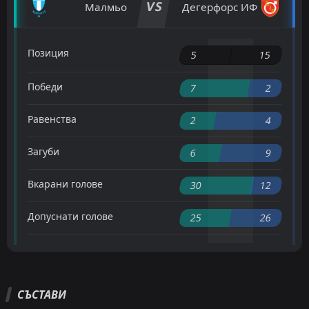
VS
Малмьо
Дегерфорс ИФ
Позиция
5
15
Победи
7
2
Равенства
2
4
Загуби
6
9
Вкарани голове
30
12
Допуснати голове
25
26
СЪСТАВИ