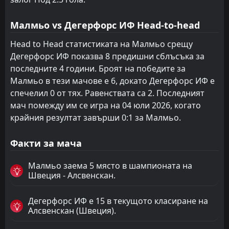
Малмьо vs Дегерфорс ИФ Head-to-head
Head to Head статистиката на Малмьо срещу
Дегерфорс ИФ показва 8 предишни сблъсъка за
последните 4 години. Броят на победите за
Малмьо в тези мачове е 6, докато Дегерфорс ИФ е
спечелил 0 от тях. Равенствата са 2. Последният
мач помежду им се игра на 04 юли 2026, когато
крайния резултат завърши 0:1 за Малмьо.
Факти за мача
Малмьо заема 5 място в шампионата на
Швеция - Алсвенскан.
Дегерфорс ИФ е 15 в текущото класиране на
Алсвенскан (Швеция).