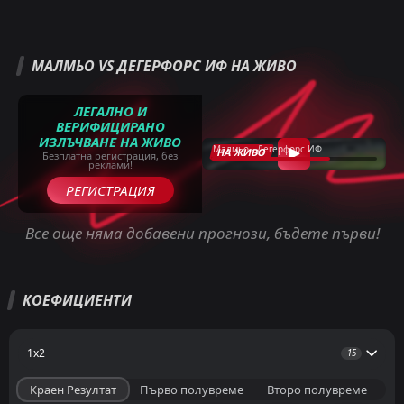
МАЛМЬО VS ДЕГЕРФОРС ИФ НА ЖИВО
ЛЕГАЛНО И
ВЕРИФИЦИРАНО
ИЗЛЪЧВАНЕ НА ЖИВО
Малмьо - Дегерфорс ИФ
НА ЖИВО
Безплатна регистрация, без
реклами!
РЕГИСТРАЦИЯ
Все още няма добавени прогнози, бъдете първи!
КОЕФИЦИЕНТИ
1x2
15
Краен Резултат
Първо полувреме
Второ полувреме