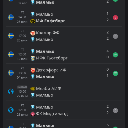
2
Малмьо
02
авг
FT
1
Малмьо
14:30
L
2
ИФ Елфсборг
26
юли
FT
2
Калмар ФФ
17:00
D
2
Малмьо
20
юли
FT
4
Малмьо
12:00
W
0
ИФК Гьотеборг
12
юли
FT
0
Дегерфорс ИФ
13:00
W
1
Малмьо
04
юли
Мялби АИФ
CANCELLED
13:00
Малмьо
27
юни
FT
2
Малмьо
12:00
D
2
ФК Мидтиланд
26
юни
FT
5
Малмьо