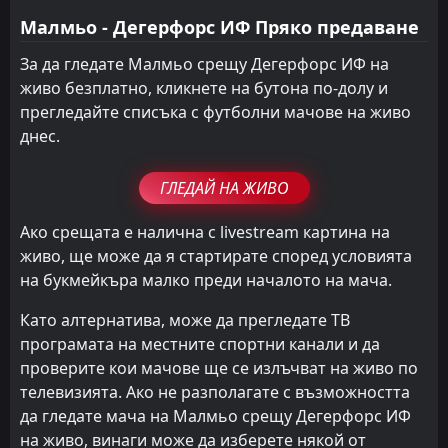
Малмьо - Дегерфорс ИФ Пряко предаване
За да гледате Малмьо срещу Дегерфорс ИФ на
живо безплатно, кликнете на бутона по-долу и
прегледайте списъка с футболни мачове на живо
днес.
ГЛЕДАЙ НА ЖИВО
Ако срещата е налична с livestream картина на
живо, ще може да я стартирате според условията
на букмейкъра малко преди началото на мача.
Като алтернатива, може да прегледате ТВ
програмата на местните спортни канали и да
проверите кои мачове ще се излъчват на живо по
телевизията. Ако не разполагате с възможността
да гледате мача на Малмьо срещу Дегерфорс ИФ
на живо, винаги може да изберете някой от