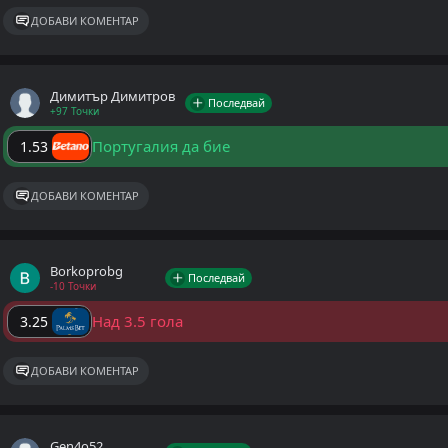
ДОБАВИ КОМЕНТАР
Димитър Димитров
Последвай
+97 Точки
Португалия да бие
1.53
ДОБАВИ КОМЕНТАР
Borkoprobg
Последвай
-10 Точки
Над 3.5 гола
3.25
ДОБАВИ КОМЕНТАР
Gen4o52