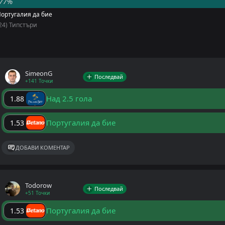
77%
ортугалия да бие
24) Типстъри
SimeonG
Последвай
+141 Точки
Над 2.5 гола
1.88
Португалия да бие
1.53
ДОБАВИ КОМЕНТАР
Todorow
Последвай
+51 Точки
Португалия да бие
1.53