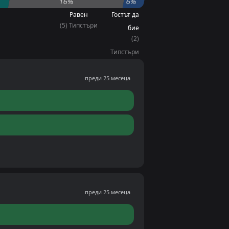
16%
6%
Равен
Гостът да
(5) Типстъри
бие
(2)
Типстъри
преди 25 месеца
преди 25 месеца