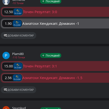
Последвай
-10 Точки
Точен Резултат: 3:0
12.50
Азиатски Хендикап: Домакин -1
1.90
ДОБАВИ КОМЕНТАР
Plami80
Последвай
-110 Точки
Точен Резултат: 3:1
15.00
Азиатски Хендикап: Домакин -1.5
2.56
ДОБАВИ КОМЕНТАР
Spurskvd