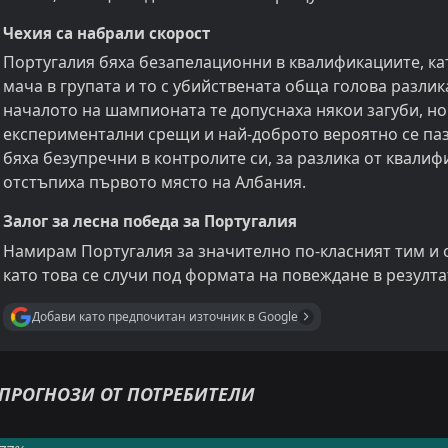
Чехия са набрали скорост
Португалия бяха безапелационни в квалификациите, кат
мача в групата и то с убийствената обща голова разлика
началото на шампионата те допуснаха някои загуби, но
експериментални срещи и най-доброто вероятно се пази
бяха безупречни в контролите си, за разлика от квалиф
отстъпиха първото място на Албания.
Залог за лесна победа за Португалия
Намирам Португалия за значително по-класният тим и о
като това се случи под формата на повеждане в резулт
Добави като предпочитан източник в Google
ПРОГНОЗИ ОТ ПОТРЕБИТЕЛИ