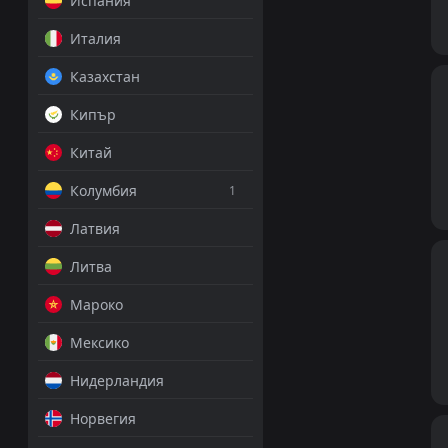
Испания
Италия
Казахстан
Кипър
Китай
Колумбия
1
Латвия
Литва
Мароко
Мексико
Нидерландия
Норвегия