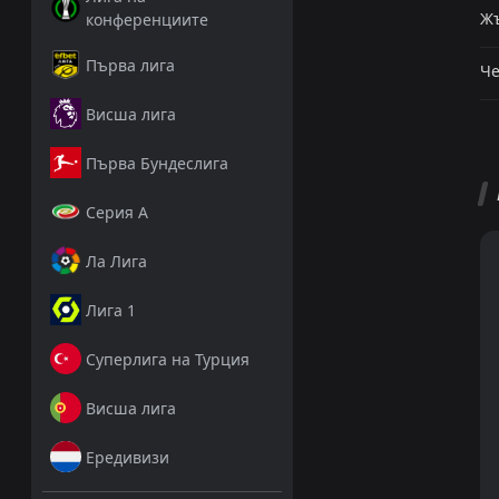
Жъ
конференциите
Първа лига
Че
Висша лига
Първа Бундеслига
Серия А
Ла Лига
Лига 1
Суперлига на Турция
Висша лига
Ередивизи