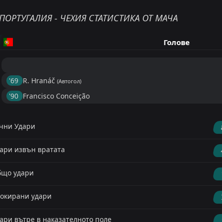
ПОРТУГАЛИЯ - ЧЕХИЯ СТАТИСТИКА ОТ МАЧА
Голове
'69 ︎
R. Hranáč
(Автогол)
'90 ︎
Francisco Conceição
чни Удари
ари извън вратата
що удари
окирани удари
ари вътре в наказателното поле