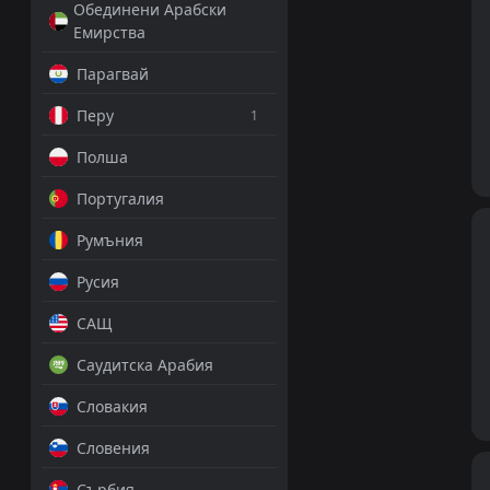
Обединени Арабски
Емирства
Парагвай
Перу
1
Полша
Португалия
Румъния
Русия
САЩ
Саудитска Арабия
Словакия
Словения
Сърбия