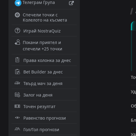
Телеграм Група
Спечели точки с
Колелото на късмета
Играй NostraQuiz
Покани приятел и
спечели +25 точки
Права колонка за днес
Bet Builder за днес
То
Твърд мач за деня
Уд
Залог на деня
Об
Точен резултат
Равенство прогнози
Бл
Гол/Гол прогнози
Уд