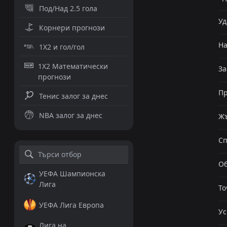
Под/Над 2.5 гола
Уд
Корнери прогнози
Н
1X2 и гол/гол
1X2 Математически
За
прогнози
Пр
Тенис залог за днес
NBA залог за днес
Жъ
Сп
Об
УЕФА Шампионска
Лига
То
УЕФА Лига Европа
Ус
Лига на