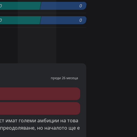
0
0
0
0
преди 26 месеца
ст имат големи амбиции на това
 преодоляване, но началото ще е