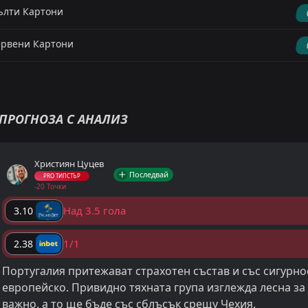
лти Картони
рвени Картони
ПРОГНОЗА С АНАЛИЗ
Християн Цуцев
Последвай
PRO ТИПСТЪР
-20 Точки
Над 3.5 гола
3.10
1/1
2.38
Португалия притежават страхотен състав и със сигурно
европейско. Привидно тяхната група изглежда лесна за
важно, а то ще бъде със сблъсък срещу Чехия.