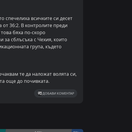
о спечелиха всичките си десет
 от 36:2. В контролите преди
 това бяха по-скоро
 за сблъсъка с Чехия, които
икационната група, където
чаквам те да наложат волята си,
ата още до почивката.
ДОБАВИ КОМЕНТАР