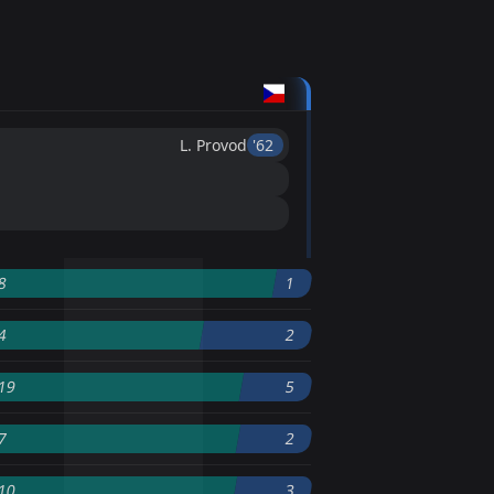
L. Provod
'62 ︎
8
1
4
2
19
5
7
2
10
3