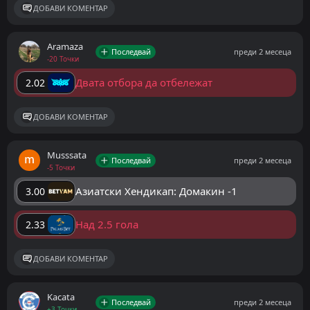
ДОБАВИ КОМЕНТАР
Aramaza
Последвай
преди 2 месеца
-20 Точки
Двата отбора да отбележат
2.02
ДОБАВИ КОМЕНТАР
Musssata
Последвай
преди 2 месеца
-5 Точки
Азиатски Хендикап: Домакин -1
3.00
Над 2.5 гола
2.33
ДОБАВИ КОМЕНТАР
Kacata
Последвай
преди 2 месеца
+3 Точки