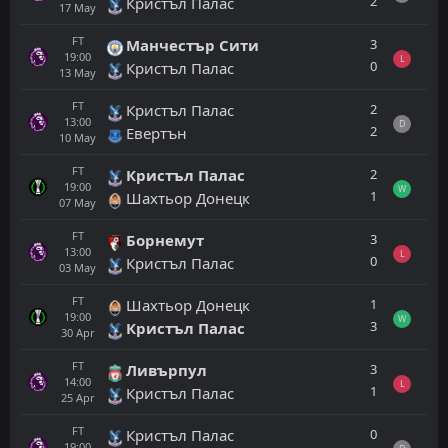
2
Кристъл Палас
17
May
FT
3
Манчестър Сити
19:00
L
0
Кристъл Палас
13
May
FT
2
Кристъл Палас
13:00
D
2
Евертън
10
May
FT
2
Кристъл Палас
19:00
W
1
Шахтьор Донецк
07
May
FT
3
Борнемут
13:00
L
0
Кристъл Палас
03
May
FT
1
Шахтьор Донецк
19:00
W
3
Кристъл Палас
30
Apr
FT
3
Ливърпул
14:00
L
1
Кристъл Палас
25
Apr
FT
0
Кристъл Палас
19:00