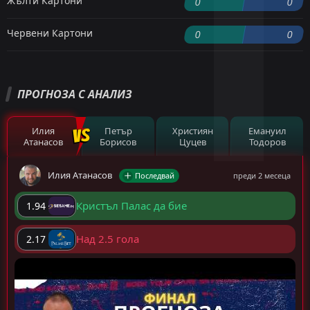
Жълти Картони
0
0
Червени Картони
0
0
ПРОГНОЗА С АНАЛИЗ
Илия
Петър
Християн
Емануил
Атанасов
Борисов
Цуцев
Тодоров
Илия Атанасов
Последвай
преди 2 месеца
Кристъл Палас да бие
1.94
Над 2.5 гола
2.17