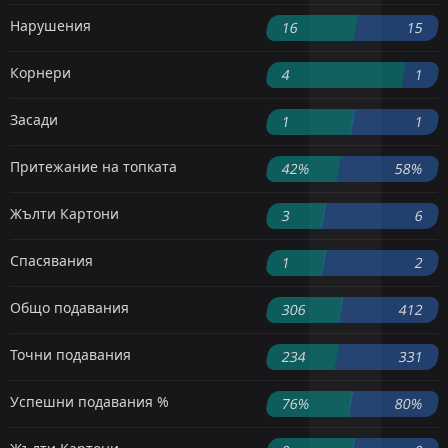
Нарушения
16
15
Корнери
4
1
Засади
1
1
Притежание на топката
42%
58%
Жълти Картони
3
6
Спасявания
1
2
Общо подавания
306
412
Точни подавания
234
331
Успешни подавания %
76%
80%