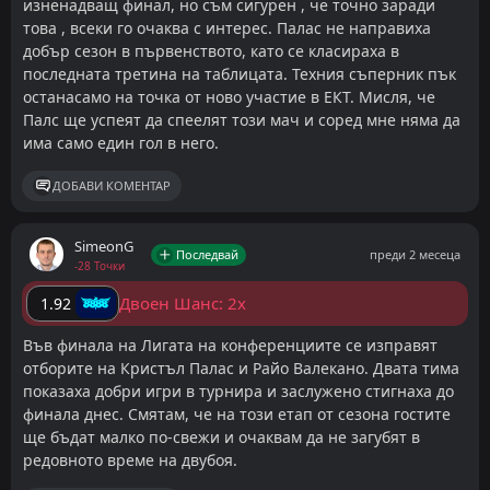
Мисля си, че тимът от мадридските предградия
Макар Кристъл Палас да получава известно
изненадващ финал, но съм сигурен , че точно заради
Прогноза: Кристъл Палас да спечели
това , всеки го очаква с интерес. Палас не направиха
може поне да закара нещата до продължения.
предимство заради статута си на отбор от Висшата
добър сезон в първенството, като се класираха в
Струва ми се, че Кристъл Палас се подготвя по-
лига, очаквам изключително труден и напрегнат
последната третина на таблицата. Техния съперник пък
Добави като предпочитан източник в Google
отрано за този финал, но и не само заради това
финал. Райо Валекано изглежда по-организиран и
останасамо на точка от ново участие в ЕКТ. Мисля, че
мисля, че в крайна сметка отново английски тим
стабилен в последните седмици, а подобни мачове
ДОБАВИ КОМЕНТАР
Палс ще успеят да спеелят този мач и соред мне няма да
ще стигне до трофея.
често са доста предпазливи и с малко голове.
има само един гол в него.
Именно затова бих избегнал директна прогноза за
Добави като предпочитан източник в Google
победител и по-скоро бих се насочил към ниска
ДОБАВИ КОМЕНТАР
резултатност. Под 1.5 гола в мача изглежда като
ДОБАВИ КОМЕНТАР
интересна опция.
SimeonG
Последвай
преди 2 месеца
-28 Точки
Добави като предпочитан източник в Google
Двоен Шанс: 2x
1.92
ДОБАВИ КОМЕНТАР
Във финала на Лигата на конференциите се изправят
отборите на Кристъл Палас и Райо Валекано. Двата тима
показаха добри игри в турнира и заслужено стигнаха до
финала днес. Смятам, че на този етап от сезона гостите
ще бъдат малко по-свежи и очаквам да не загубят в
редовното време на двубоя.