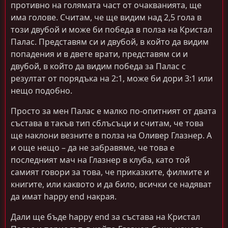
противно на голямата част от очакванията, ще
има голове. Считам, че ще видим над 2,5 гола в
този двубой и може би победа в полза на Кристал
Палас. Представям си и двубой, в който да видим
попадения и в двете врати, представям си и
двубой, в който да видим победа за Палас с
резултат от порядъка на 2:1, може би дори 3:1 или
нещо подобно.
Просто за мен Палас е малко по-опитният от двата
състава в такъв тип сблъсъци и считам, че това
ще наклони везните в полза на Оливер Глазнер. А
и още нещо – да не забравяме, че това е
последният мач на Глазнер в клуба, като той
самият говори за това, че приказките, филмите и
книгите, или каквото и да било, всички се надяват
да имат happy end накрая.
Дали ще бъде happy end за състава на Кристал