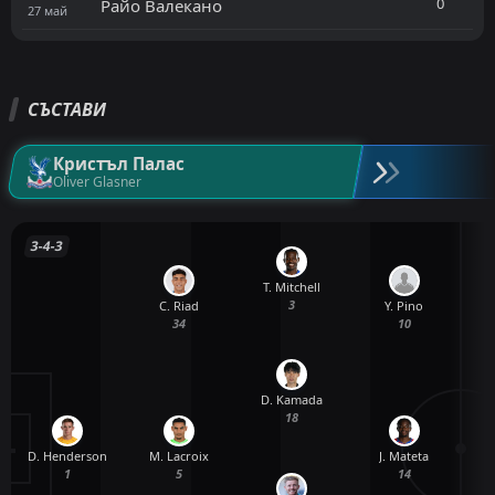
0
Райо Валекано
27
май
СЪСТАВИ
Кристъл Палас
Oliver Glasner
3-4-3
T. Mitchell
3
C. Riad
Y. Pino
34
10
D. Kamada
18
D. Henderson
A
M. Lacroix
J. Mateta
1
5
14