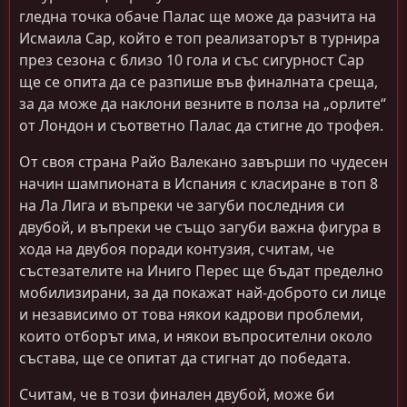
гледна точка обаче Палас ще може да разчита на
Исмаила Сар, който е топ реализаторът в турнира
през сезона с близо 10 гола и със сигурност Сар
ще се опита да се разпише във финалната среща,
за да може да наклони везните в полза на „орлите“
от Лондон и съответно Палас да стигне до трофея.
От своя страна Райо Валекано завърши по чудесен
начин шампионата в Испания с класиране в топ 8
на Ла Лига и въпреки че загуби последния си
двубой, и въпреки че също загуби важна фигура в
хода на двубоя поради контузия, считам, че
състезателите на Иниго Перес ще бъдат пределно
мобилизирани, за да покажат най-доброто си лице
и независимо от това някои кадрови проблеми,
които отборът има, и някои въпросителни около
състава, ще се опитат да стигнат до победата.
Считам, че в този финален двубой, може би