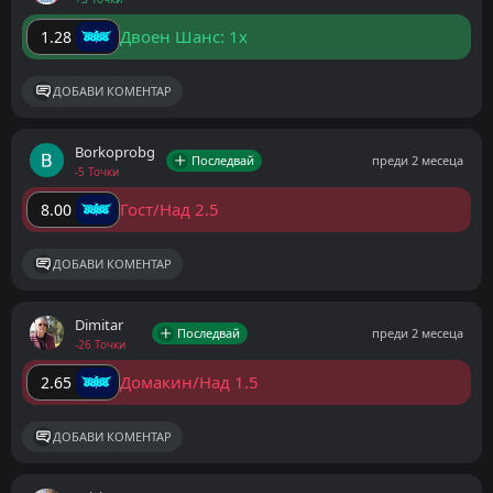
Двоен Шанс: 1x
1.28
ДОБАВИ КОМЕНТАР
Borkoprobg
Последвай
преди 2 месеца
-5 Точки
Гост/Над 2.5
8.00
ДОБАВИ КОМЕНТАР
Dimitar
Последвай
преди 2 месеца
-26 Точки
Домакин/Над 1.5
2.65
ДОБАВИ КОМЕНТАР