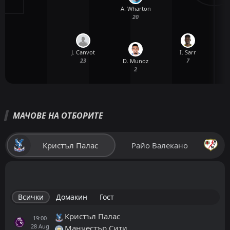
A. Wharton
20
J. Canvot
I. Sarr
23
7
D. Munoz
2
МАЧОВЕ НА ОТБОРИТЕ
Кристъл Палас
Райо Валекано
Всички
Домакин
Гост
Кристъл Палас
19:00
28
Aug
Манчестър Сити