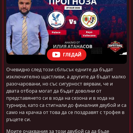
ГЛЕДАЙ
Очевидно след този сблъсък едните да бъдат
изключително щастливи, а другите да бъдат малко
разочаровани, но със сигурност вярвам, че и
двата отбора могат да бъдат доволни от
представянето си в хода на сезона и в хода на
турнира, като са стигнали до финалния двубой и са
само на крачка от това да се поздравят с трофея в
ръцете си.
Моите очаквания за този двубой са да бъде