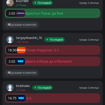
Krisi1989
Последвай
преди 2 месеца
+5 Точки
Кристъл Палас да бие
2.02
ДОБАВИ КОМЕНТАР
SergeyMaeshki_76
Последвай
преди 2 месеца
-130 Точки
Точен Резултат: 3:1
18.50
Двата отбора да отбележат
2.02
ДОБАВИ КОМЕНТАР
Kirilzhelev
Последвай
преди 2 месеца
-6 Точки
2/x
16.75