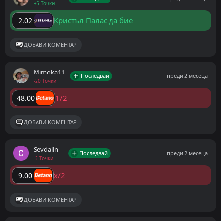
+5 Точки
Кристъл Палас да бие
2.02
ДОБАВИ КОМЕНТАР
Mimoka11
Последвай
преди 2 месеца
-20 Точки
1/2
48.00
ДОБАВИ КОМЕНТАР
Sevdalln
Последвай
преди 2 месеца
-2 Точки
x/2
9.00
ДОБАВИ КОМЕНТАР