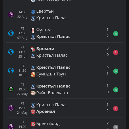
Евертън
14:00
22
Aug
Кристъл Палас
FT
1
Фулъм
17:00
W
2
Кристъл Палас
07
Aug
FT
3
Бромли
14:00
L
0
Кристъл Палас
25
Jul
FT
5
Кристъл Палас
11:30
W
1
Суиндън Таун
18
Jul
FT
1
Кристъл Палас
19:00
W
0
Райо Валекано
27
May
FT
1
Кристъл Палас
15:00
L
2
Арсенал
24
May
FT
2
Брентфорд
14:00
D