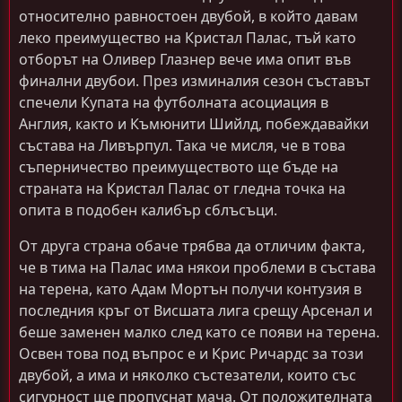
относително равностоен двубой, в който давам
леко преимущество на Кристал Палас, тъй като
отборът на Оливер Глазнер вече има опит във
финални двубои. През изминалия сезон съставът
спечели Купата на футболната асоциация в
Англия, както и Къмюнити Шийлд, побеждавайки
състава на Ливърпул. Така че мисля, че в това
съперничество преимуществото ще бъде на
страната на Кристал Палас от гледна точка на
опита в подобен калибър сблъсъци.
От друга страна обаче трябва да отличим факта,
че в тима на Палас има някои проблеми в състава
на терена, като Адам Мортън получи контузия в
последния кръг от Висшата лига срещу Арсенал и
беше заменен малко след като се появи на терена.
Освен това под въпрос е и Крис Ричардс за този
двубой, а има и няколко състезатели, които със
сигурност ще пропуснат мача. От положителната