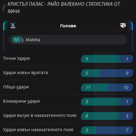
КРИСТЪЛ ПАЛАС - РАЙО ВАЛЕКАНО СТАТИСТИКА ОТ
МАЧА
Голове
'51 ︎
J. Mateta
Точни Удари
3
1
Удари извън вратата
5
9
Общо удари
11
10
Блокирани удари
3
1
Удари вътре в наказателното поле
8
3
Удари извън наказателното поле
3
7