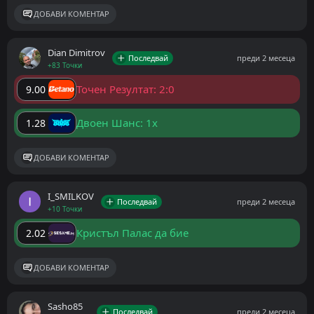
ДОБАВИ КОМЕНТАР
Dian Dimitrov
Последвай
преди 2 месеца
+83 Точки
Точен Резултат: 2:0
9.00
Двоен Шанс: 1x
1.28
ДОБАВИ КОМЕНТАР
I_SMILKOV
Последвай
преди 2 месеца
+10 Точки
Кристъл Палас да бие
2.02
ДОБАВИ КОМЕНТАР
Sasho85
Последвай
преди 2 месеца