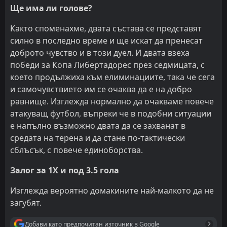
Ще има ли голове?
Както споменахме, двата състава се представят
силно в последно време и ще искат да пренесат
доброто чувство и в този дуел. И двата взеха
победи за Копа Либертадорес през седмицата, с
което продължиха към елиминациите, така че сега
и самочувствието им се очаква да е на добро
равнище. Изглежда нормално да очакваме повече
атакуващ футбол, въпреки че в подобни ситуации
е напълно възможно двата да се захванат в
средата на терена и да стане по-тактически
сблъсък, с повече единоборства.
Залог за 1Х и под 3.5 гола
Изглежда вероятно домакините най-малкото да не
загубят.
Добави като предпочитан източник в Google