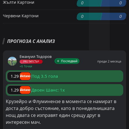
Жълти Картони
0
0
Червени Картони
0
0
ПРОГНОЗА С АНАЛИЗ
Емануил Тодоров
Последвай
преди 2 месеца
PRO ТИПСТЪР
+6 Точки
Под 3.5 гола
1.29
Двоен Шанс: 1x
1.29
Крузейро и Флуминензе в момента се намират в
доста добро състояние, като в понеделнишката
нощ двата се изправят един срещу друг в
интересен мач.