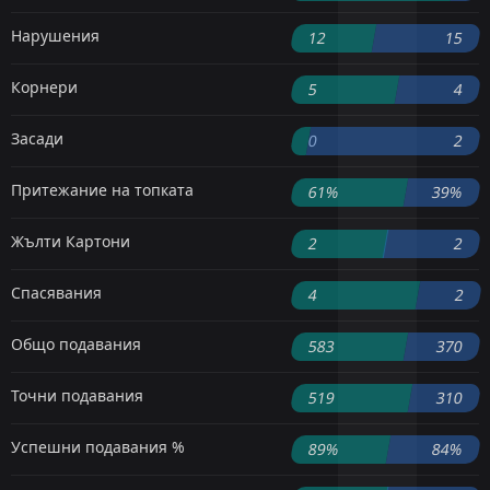
Нарушения
12
15
Корнери
5
4
Засади
0
2
Притежание на топката
61%
39%
Жълти Картони
2
2
Спасявания
4
2
Общо подавания
583
370
Точни подавания
519
310
Успешни подавания %
89%
84%