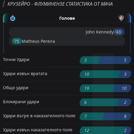
КРУЗЕЙРО - ФЛУМИНЕНЗЕ СТАТИСТИКА ОТ МАЧА
Голове
John Kennedy
'43 ︎
'75 ︎
Matheus Pereira
Точни Удари
3
5
Удари извън вратата
10
3
Общо удари
19
10
Блокирани удари
6
2
Удари вътре в наказателното поле
7
8
Удари извън наказателното поле
12
2