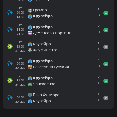
FT
1
Гремио
20:00
W
3
Крузейро
12
Jul
FT
2
Крузейро
14:00
W
0
Дефенсор Спортинг
04
Jul
FT
1
Крузейро
23:30
D
1
Флуминензе
31
May
FT
4
Крузейро
00:30
W
0
Барселона Гуаякил
29
May
FT
2
Крузейро
19:00
W
1
Чапекоензе
24
May
FT
1
Бока Хуниорс
00:30
D
1
Крузейро
20
May