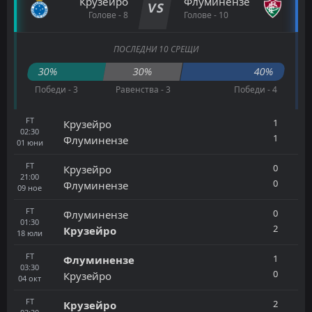
Крузейро
Флуминензе
VS
Голове - 8
Голове - 10
ПОСЛЕДНИ 10 СРЕЩИ
30%
30%
40%
Победи - 3
Равенства - 3
Победи - 4
FT
1
Крузейро
02:30
1
Флуминензе
01
юни
FT
0
Крузейро
21:00
0
Флуминензе
09
ное
FT
0
Флуминензе
01:30
2
Крузейро
18
юли
FT
1
Флуминензе
03:30
0
Крузейро
04
окт
FT
2
Крузейро