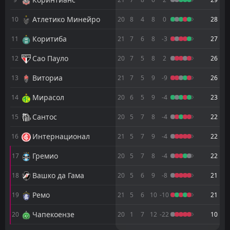
00:30
D
0
Баия
30
Jul
Атлетико Минейро
10
20
8
4
8
0
28
FT
1
Гремио
Коритиба
21:30
11
21
7
6
8
-3
27
D
1
Флуминензе
26
Jul
Сао Пауло
12
20
7
5
8
2
26
FT
1
Флуминензе
23:00
D
1
РБ Брагантино
Виториа
13
21
7
5
9
-9
26
17
Jul
Мирасол
FT
14
20
6
5
9
-4
23
2
Флуминензе
19:00
W
0
Баия
12
Jul
Сантос
15
20
5
7
8
-4
22
FT
1
Крузейро
Интернационал
16
21
5
7
9
-4
22
23:30
D
1
Флуминензе
31
May
Гремио
17
20
5
7
8
-4
22
FT
3
Флуминензе
00:30
W
Вашко да Гама
18
20
5
6
9
-8
21
1
Ла Гуайра
28
May
Ремо
19
21
5
6
10
-10
21
FT
1
Мирасол
22:00
L
0
Флуминензе
23
May
Чапекоензе
20
20
1
7
12
-22
10
FT