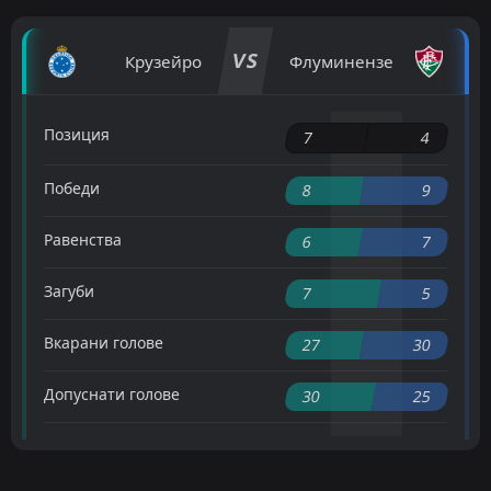
VS
Крузейро
Флуминензе
Позиция
7
4
Победи
8
9
Равенства
6
7
Загуби
7
5
Вкарани голове
27
30
Допуснати голове
30
25