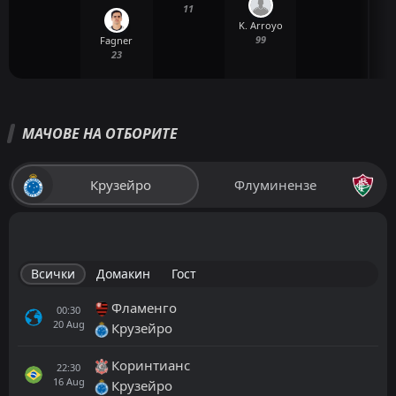
11
K. Arroyo
99
Fagner
23
МАЧОВЕ НА ОТБОРИТЕ
Крузейро
Флуминензе
Всички
Домакин
Гост
Фламенго
00:30
20
Aug
Крузейро
Коринтианс
22:30
16
Aug
Крузейро