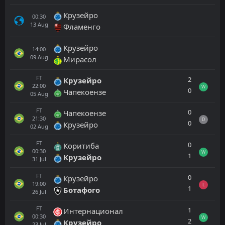
Крузейро
00:30
13
Aug
Фламенго
Крузейро
14:00
09
Aug
Мирасол
FT
2
Крузейро
22:00
W
0
Чапекоензе
05
Aug
FT
0
Чапекоензе
21:30
D
0
Крузейро
02
Aug
FT
0
Коритиба
00:30
W
1
Крузейро
31
Jul
FT
0
Крузейро
19:00
L
1
Ботафого
26
Jul
FT
1
Интернационал
00:30
W
2
Крузейро
23
Jul