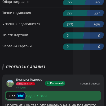
Общо подавания
377
305
Точни подавания
329
231
Успешни подавания %
87%
76%
Жълти Картони
0
0
Червени Картони
0
0
ПРОГНОЗА С АНАЛИЗ
Емануил Тодоров
Последвай
преди 2 месеца
PRO ТИПСТЪР
+7 Точки
Над 2.5 гола
1.65
Спортинг Кристал определено не е на познатото