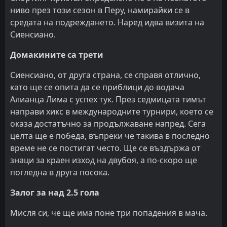
ниво през този сезон в Перу, намирайки се в
средата на подреждането. Наред идва визита на
Сиенсиано.
Домакините са трети
Сиенсиано, от друга страна, се справя отлично,
като ще се опита да се приблици до водача
Алианца Лима с успех тук. През седмицата тимът
направи хикс в международните турнири, което се
оказа достатъчно за продължаване напред. Сега
целта ще е победа, въпреки че такива в последно
време не се постигат често. Ще се въздържа от
знаци за краен изход на двубоя, а по-скоро ще
погледна в друга посока.
Залог за над 2.5 гола
Мисля си, че ще има поне три попадения в мача.