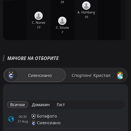
39
A. Hohberg
L
10
C. Nunez
13
C. Souza
7
МАЧОВЕ НА ОТБОРИТЕ
Сиенсиано
Спортинг Кристал
Всички
Домакин
Гост
Ботафого
00:30
21
Aug
Сиенсиано