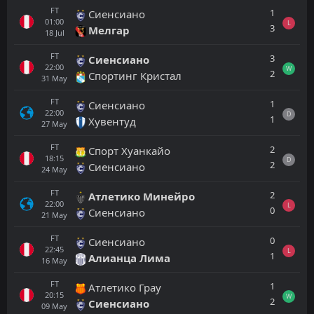
FT
1
Сиенсиано
01:00
L
3
Мелгар
18
Jul
FT
3
Сиенсиано
22:00
W
2
Спортинг Кристал
31
May
FT
1
Сиенсиано
22:00
D
1
Хувентуд
27
May
FT
2
Спорт Хуанкайо
18:15
D
2
Сиенсиано
24
May
FT
2
Атлетико Минейро
22:00
L
0
Сиенсиано
21
May
FT
0
Сиенсиано
22:45
L
1
Алианца Лима
16
May
FT
1
Атлетико Грау
20:15
W
2
Сиенсиано
09
May