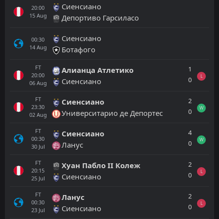
Сиенсиано
20:00
15
Aug
Депортиво Гарсиласо
Сиенсиано
00:30
14
Aug
Ботафого
FT
1
Алианца Атлетико
20:00
L
0
Сиенсиано
06
Aug
FT
2
Сиенсиано
23:30
W
0
Университарио де Депортес
02
Aug
FT
4
Сиенсиано
00:30
W
0
Ланус
30
Jul
FT
2
Хуан Пабло II Колеж
20:15
L
0
Сиенсиано
25
Jul
FT
2
Ланус
00:30
L
0
Сиенсиано
23
Jul