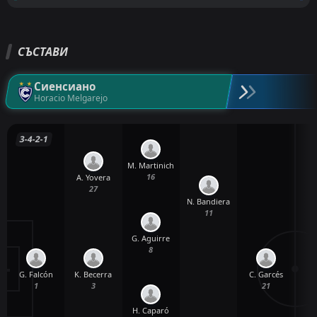
СЪСТАВИ
Сиенсиано
Horacio Melgarejo
3-4-2-1
M. Martinich
16
A. Yovera
27
N. Bandiera
11
G. Aguirre
8
G. Falcón
C. Garcés
K. Becerra
1
21
3
H. Caparó