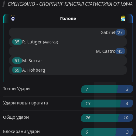
СИЕНСИАНО - СПОРТИНГ КРИСТАЛ СТАТИСТИКА ОТ МАЧА
Голове
Gabriel
'27 ︎
'35 ︎
R. Lutiger
(Автогол)
M. Castro
'45 ︎
'61 ︎
M. Succar
'69 ︎
A. Hohberg
Точни Удари
7
3
Удари извън вратата
13
4
Общо удари
26
10
Блокирани удари
6
3