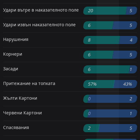
Удари вътре в наказателното поле
20
5
Удари извън наказателното поле
6
5
Нарушения
8
4
Корнери
6
5
Засади
6
1
Притежание на топката
57%
43%
Жълти Картони
0
2
Червени Картони
0
1
Спасявания
2
5