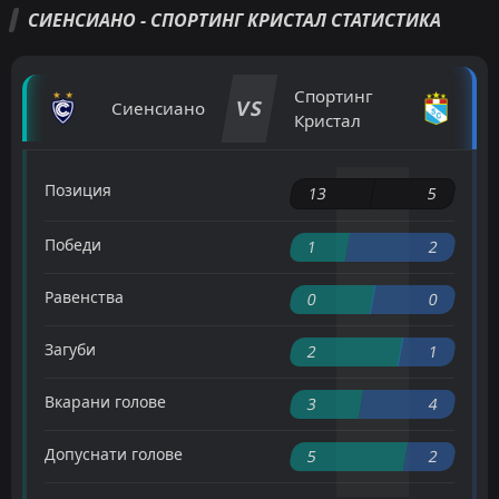
СИЕНСИАНО - СПОРТИНГ КРИСТАЛ СТАТИСТИКА
Спортинг
VS
Сиенсиано
Кристал
Позиция
13
5
Победи
1
2
Равенства
0
0
Загуби
2
1
Вкарани голове
3
4
Допуснати голове
5
2