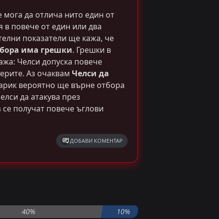
 мога да отлича нито един от
я в повече от един или два
телни показатели ще кажа, че
тбора има грешки
. Грешки в
кажа: Челси допуска повече
ерите. Аз очаквам
Челси да
Карик вероятно ще върне отбора
елси да атакува през
а се получат повече ъглови
ДОБАВИ КОМЕНТАР
преди 3 месеца
40%
10%