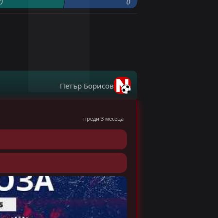
0
0
Петър Борисов
преди 3 месеца