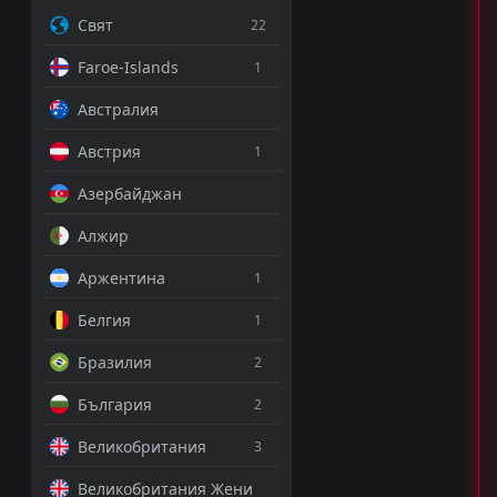
Свят
22
Faroe-Islands
1
Австралия
Австрия
1
Азербайджан
Алжир
Аржентина
1
Белгия
1
Бразилия
2
България
2
Великобритания
3
Великобритания Жени