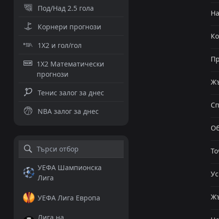
Под/Над 2.5 гола
Н
Корнери прогнози
К
1X2 и гол/гол
Пр
1X2 Математически
прогнози
Жъ
Тенис залог за днес
Сп
NBA залог за днес
Об
То
УЕФА Шампионска
Ус
Лига
Жъ
УЕФА Лига Европа
Лига на