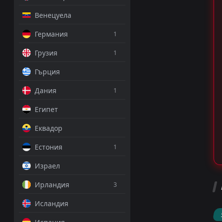
Венецуела
Германия
1
Грузия
1
Гърция
Дания
1
Египет
Еквадор
Естония
1
Израел
Ирландия
3
Исландия