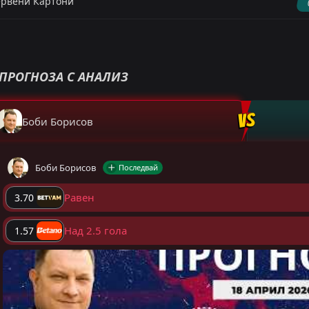
рвени Картони
ПРОГНОЗА С АНАЛИЗ
Боби Борисов
Боби Борисов
Последвай
Равен
3.70
Над 2.5 гола
1.57