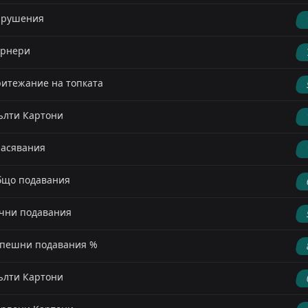
арушения
орнери
итежание на топката
лти Картони
асявания
що подавания
чни подавания
пешни подавания %
лти Картони