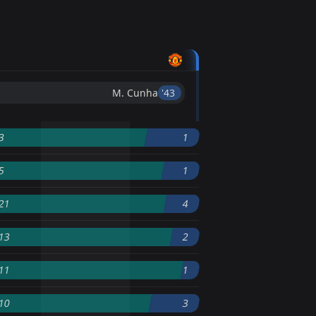
M. Cunha
'43 ︎
3
1
5
1
21
4
13
2
11
1
10
3