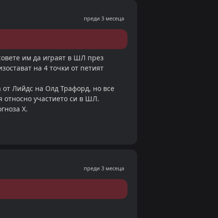
преди 3 месеца
совете им да играят в ШЛ през
зостават на 4 точки от петият
от Лийдс на Олд Трафорд, но все
я относно участието си в ШЛ.
гноза Х.
преди 3 месеца