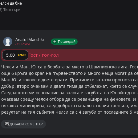
елси да бие
Челси тръгна надолу
5) Типстъри
Челси вече е на четири точки от зона Шампионска лига
този етап. Падна с 0:3 у дома от Ман. Сити в последния
загуба без отбелязан гол във Висшата лига. Челси загуб
мача във всички турнири. Без успех е и в последните с
AnatoliMaeshki
Последвай
-31 Точки
първенството.
Гост / гол-гол
5.00
Манчестър Юнайтед засега запази третото си място, н
Майкъл Карик със загуба 1:2 у дома от Лийдс в последни
Челси и Ман. Ю. са в борбата за място в Шампионска лига. Гос
мач с голове в двете врати и над 2.5 гола за Юнайтед. С
още 6 кръга до края на първенството и много неща могат да се
Ман.Ю. и голове в двете врати. Причините за тази прогноза с
14 гостувания на тима и сухата мрежа остава голяма ряд
добър, второ очаквам и двата тима да отбележат, което се слу
в защита ще липсват и наказаните Магуайър и Мартине
Следващото ми основание за залога е загубата на Юнайтед от 
очаквам срещу Челси отбора да се реваншира на феновете. И п
Прогноза: гол/гол
някаква мини криза, след доброто начало с новия треньор, им
Челси бележи спад, но и Юнайтед показва колебания. В
резултат на тия събития Челси са с 4 загуби от последните 5 м
изглеждат на висота и според мен е напълно възможно
врати в този сблъсък.
ДОБАВИ КОМЕНТАР
Добави като предпочитан източник в Google