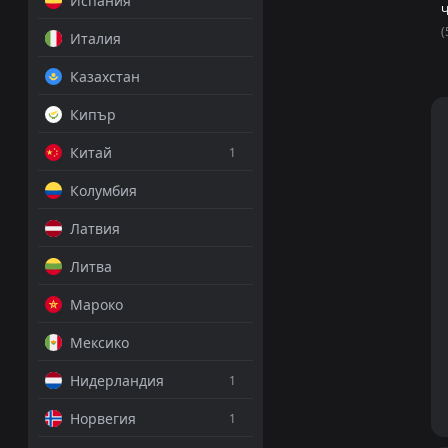
Испания
Ч
(
Италия
Казахстан
Кипър
Китай
1
Колумбия
Латвия
Литва
Мароко
Мексико
Нидерландия
1
Норвегия
1