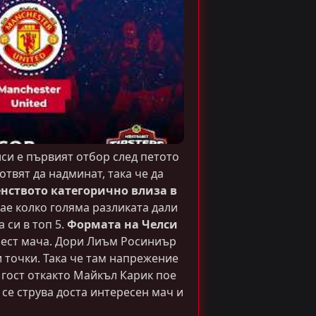
си е първият отбор след петото
отвят да надминат, така че да
нството категорично влиза в
нае колко голяма разликата дали
 си в топ 5.
Формата на Челси
е шест мача. Дори Лиъм Росиниър
и точки. Така че там напрежение
 гост откакто Майкъл Карик пое
 се струва доста интересен мач и