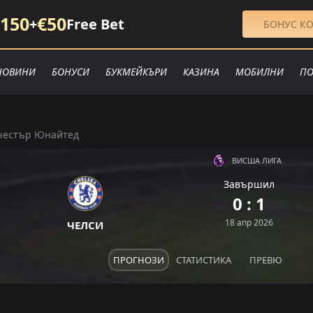
150
€50
+
Free Bet
БОНУС КО
НОВИНИ
БОНУСИ
БУКМЕЙКЪРИ
КАЗИНА
МОБИЛНИ
ПО
честър Юнайтед
ВИСША ЛИГА
Завършил
П
П
0 : 1
З
П
П
18 апр 2026
ЧЕЛСИ
ПРОГНОЗИ
СТАТИСТИКА
ПРЕВЮ