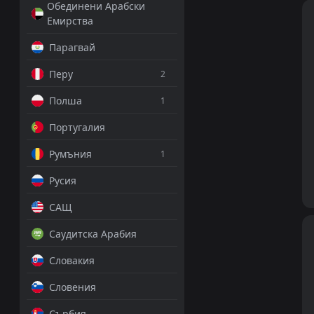
Обединени Арабски
Емирства
Парагвай
Перу
2
Полша
1
Португалия
Румъния
1
Русия
САЩ
Саудитска Арабия
Словакия
Словения
Сърбия