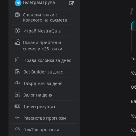
Телеграм Група
Спечели точки с
Колелото на късмета
Играй NostraQuiz
Покани приятел и
спечели +25 точки
То
Права колонка за днес
Bet Builder за днес
Уд
Твърд мач за деня
Об
Залог на деня
Бл
Точен резултат
Уд
Равенство прогнози
Гол/Гол прогнози
Уд