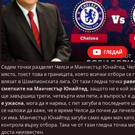
ГЛЕДАЙ
Седем точки разделят Челси и Манчестър Юнайтед. Чел
място, тоест това е границата, която всички отбори се г
влязат в Шампионската лига. От тази гледна точка
раве
сметките на Манчестър Юнайтед
, защото не е кой з
ще завършиш трети, четвърти или пети, а въпросът е да
е ужасна
, мога да я нарека, с пет загуби в последнит
се наложи да каже, че е време Челси да почне да печел
си има. Манчестър Юнайтед загуби само един мач като
контрола върху отбора. Така че от тази гледна точка ми
доста неизвестен.