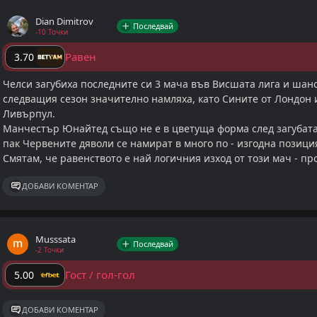
Dian Dimitrov
Последвай
-10 Точки
Равен
3.70
Челси загубиха последните си 3 мача във Висшата лига и шан
следващия сезон значително намляха, като Сините от Лондон и
Ливърпул.
Манчестър Юнайтед също не е в цветуща форма след загубата 
пак Червените дяволи се намират в много по - изгодна позици
Смятам, че равенството е най логичния изход от този мач - про
ДОБАВИ КОМЕНТАР
Musssata
Последвай
-2 Точки
Гост / гол-гол
5.00
ДОБАВИ КОМЕНТАР