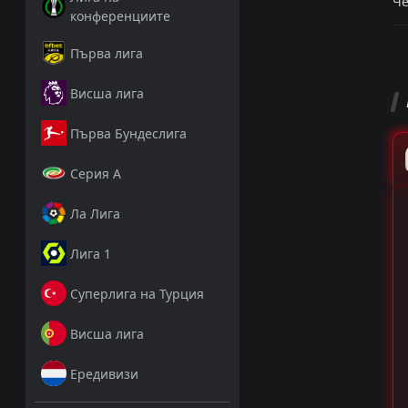
Че
конференциите
Първа лига
Висша лига
Първа Бундеслига
Серия А
Ла Лига
Лига 1
Суперлига на Турция
Висша лига
Ередивизи