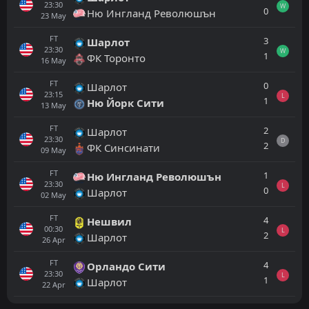
23:30
W
0
Ню Ингланд Революшън
23
May
FT
3
Шарлот
23:30
W
1
ФК Торонто
16
May
FT
0
Шарлот
23:15
L
1
Ню Йорк Сити
13
May
FT
2
Шарлот
23:30
D
2
ФК Синсинати
09
May
FT
1
Ню Ингланд Революшън
23:30
L
0
Шарлот
02
May
FT
4
Нешвил
00:30
L
2
Шарлот
26
Apr
FT
4
Орландо Сити
23:30
L
1
Шарлот
22
Apr