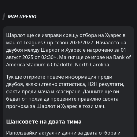
Всички
Домакин
Гост
МАЧ ПРЕВЮ
Хуарес
03:00
22
Aug
Клуб Америка
Шарлот ще се изправи срещу отбора на Хуарес в
мач от Leagues Cup сезон 2026/2027. Началото на
Монтерей
01:00
двубоя между Шарлот и Хуарес е насрочено за 01
16
Aug
Хуарес
август 2025 от 02:30ч. Мачът ще се играе на Bank of
America Stadium в Charlotte, North Carolina.
Реал Солт Лейк
01:30
12
Aug
Хуарес
Тук ще откриете повече информация преди
FT
двубоя, включително статистика, H2H резултати,
1
Ванкувър Уайткапс
02:30
W
3
факти преди мача и класиране. Данните ще ви
Хуарес
08
Aug
бъдат от полза да прецените правилно своята
FT
1
Минесота Юнайтед
прогноза за Шарлот и Хуарес в този мач.
00:30
W
2
Хуарес
05
Aug
Шансовете на двата тима
FT
1
Хуарес
03:00
L
5
У.Н.А.М. Пумас
Използвайки актуални данни за двата отбора и
01
Aug