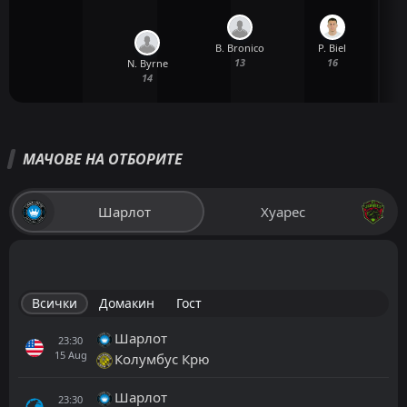
B. Bronico
P. Biel
13
16
N. Byrne
14
МАЧОВЕ НА ОТБОРИТЕ
Шарлот
Хуарес
Всички
Домакин
Гост
Шарлот
23:30
15
Aug
Колумбус Крю
Шарлот
23:30