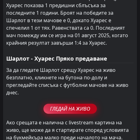
Хуарес показва 1 предишни сблъсъка за
FT
4
У.Н.А.М. Пумас
последните 1 години. Броят на победите за
01:00
L
2
Хуарес
22
Apr
Шарлот в тези мачове е 0, докато Хуарес е
спечелил 1 от тях. Равенствата са 0. Последният
FT
3
Леон
03:06
L
мач помежду им се игра на 01 август 2025, когато
1
Хуарес
19
Apr
крайния резултат завърши 1:4 за Хуарес.
Шарлот - Хуарес Пряко предаване
За да гледате Шарлот срещу Хуарес на живо
безплатно, кликнете на бутона по-долу и
прегледайте списъка с футболни мачове на живо
днес.
ГЛЕДАЙ НА ЖИВО
Ако срещата е налична с livestream картина на
живо, ще може да я стартирате според условията
на букмейкъра малко преди началото на мача.