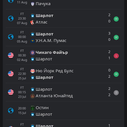
11
Aug
Пачука
FT
2
Шарлот
23:30
W
0
Атлас
07
Aug
FT
3
Шарлот
00:00
W
0
У.Н.А.М. Пумас
05
Aug
FT
2
Чикаго Файър
00:30
L
1
Шарлот
02
Aug
FT
0
Ню Йорк Ред Булс
22:30
W
2
Шарлот
25
Jul
FT
2
Шарлот
00:15
D
2
Атланта Юнайтед
23
Jul
Остин
20:00
15
Jul
Шарлот
FT
1
Шарлот