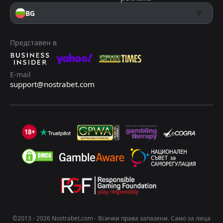
BG
Представен в
E-mail
support@nostrabet.com
18+
©2013 - 2026 Nostrabet.com - Всички пpaвa зaпaзeни. Само за лица