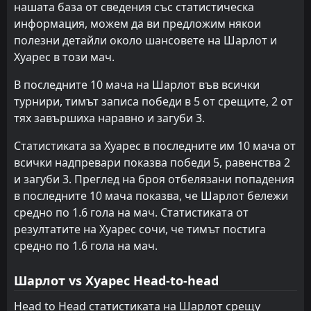
нашата база от сведения със статистическа
FT
1
Гуадалахара
информация, можем да ви предложим някои
23:07
L
0
Хуарес
25
Jul
полезни детайли около шансовете на Шарлот и
Хуарес в този мач.
FT
0
Хуарес
03:00
L
1
Пуебла
18
Jul
В последните 10 мача на Шарлот във всички
турнири, тимът записа победи в 5 от срещите, 2 от
FT
1
Колорадо Рапидс
01:00
D
тях завършиха наравно и загуби 3.
1
Хуарес
10
Jul
Статистиката за Хуарес в последните им 10 мача от
FT
1
Минерос де Сакатекас
16:00
всички надпревари показва победи 5, равенства 2
W
3
Хуарес
04
Jul
и загуби 3. Преглед на броя отбелязани попадения
FT
в последните 10 мача показва, че Шарлот бележи
2
Хуарес
16:00
D
2
средно по 1.6 гола на мач. Статистиката от
CA La Paz
01
Jul
резултатите на Хуарес сочи, че тимът постига
FT
2
Хуарес
средно по 1.6 гола на мач.
01:00
W
0
Атланте
28
Jun
Шарлот vs Хуарес Head-to-head
FT
2
Хуарес
03:00
W
1
Атлетико Сан-Луис
Head to Head статистиката на Шарлот срещу
26
Apr