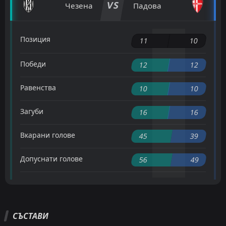
VS
Чезена
Падова
Позиция
11
10
Победи
12
12
Равенства
10
10
Загуби
16
16
Вкарани голове
45
39
Допуснати голове
56
49
СЪСТАВИ