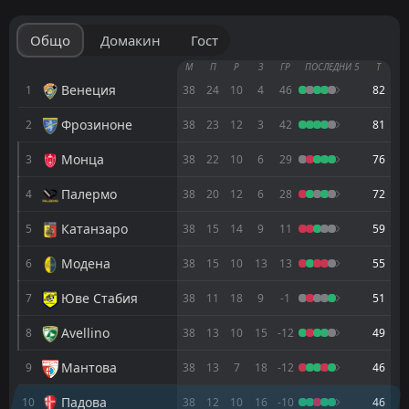
FT
3
Монца
18:45
D
3
Падова
07
Aug
Общо
Домакин
Гост
FT
0
Читадела
М
П
Р
З
ГР
ПОСЛЕДНИ 5
Т
16:00
W
2
Падова
Венеция
1
38
24
10
4
46
82
01
Aug
Фрозиноне
2
38
23
12
3
42
81
Падова
TBD
13:00
Ospitaletto
25
Jul
Монца
3
38
22
10
6
29
76
FT
4
Сасуоло
Палермо
4
38
20
12
6
28
72
15:00
L
1
Падова
22
Jul
Катанзаро
5
38
15
14
9
11
59
FT
3
Чезена
18:30
W
Модена
6
38
15
10
13
13
55
4
Падова
08
May
Юве Стабия
7
38
11
18
9
-1
51
FT
1
Падова
13:00
W
0
Pescara
01
Avellino
May
8
38
13
10
15
-12
49
FT
1
Virtus Entella
Мантова
9
38
13
7
18
-12
46
13:00
L
0
Падова
25
Apr
Падова
10
38
12
10
16
-10
46