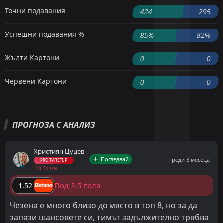
Точни подавания
424
295
Успешни подавания %
85%
82%
Жълти Картони
0
0
Червени Картони
0
0
ПРОГНОЗА С АНАЛИЗ
Християн Цуцев
Последвай
преди 3 месеца
PRO ТИПСТЪР
-10 Точки
Под 3.5 гола
1.52
Чезена е много близо до място в топ 8, но за да
запази шансовете си, тимът задължително трябва