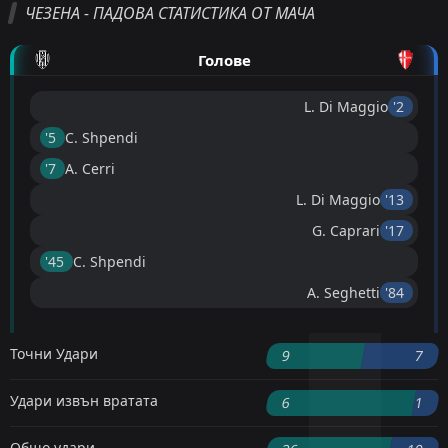
ЧЕЗЕНА - ПАДОВА СТАТИСТИКА ОТ МАЧА
Голове
L. Di Maggio
'2 ︎
'5 ︎
C. Shpendi
'7 ︎
A. Cerri
L. Di Maggio
'13 ︎
G. Caprari
'17 ︎
'45 ︎
C. Shpendi
A. Seghetti
'84 ︎
Точни Удари
9
7
Удари извън вратата
6
1
Общо удари