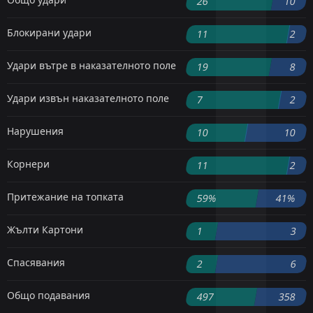
26
10
Блокирани удари
11
2
Удари вътре в наказателното поле
19
8
Удари извън наказателното поле
7
2
Нарушения
10
10
Корнери
11
2
Притежание на топката
59%
41%
Жълти Картони
1
3
Спасявания
2
6
Общо подавания
497
358