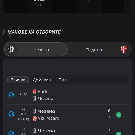
15
МАЧОВЕ НА ОТБОРИТЕ
Чезена
Падова
Всички
Домакин
Гост
Forli
21:30
Чезена
FT
3
Чезена
18:00
W
0
Vis Pesaro
05
Aug
FT
3
Чезена
18:30
W