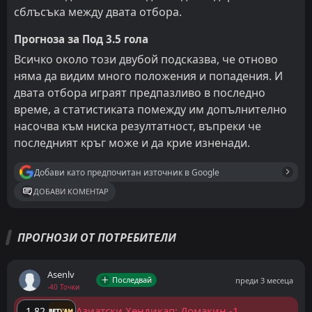
сблъсъка между двата отбора.
Прогноза за Под 3.5 гола
Всичко около този двубой подсказва, че отново
няма да видим много положения и попадения. И
двата отбора играят предпазливо в последно
време, а статистиката помежду им допълнително
насочва към ниска резултатност, въпреки че
последният кръг може и да крие изненади.
Добави като предпочитан източник в Google
ДОБАВИ КОМЕНТАР
ПРОГНОЗИ ОТ ПОТРЕБИТЕЛИ
Asenlv
Последвай
преди 3 месеца
-40 Точки
Азиатски Хендикап: Домакин -1
1.82