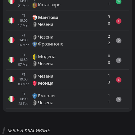
14:00
W
1
Катанзаро
21
Mar
FT
3
Мантова
19:00
L
0
Чезена
17
Mar
FT
2
Чезена
14:00
D
2
Фрозиноне
14
Mar
FT
0
Модена
18:30
D
0
Чезена
07
Mar
FT
1
Чезена
19:00
L
3
Монца
03
Mar
FT
1
Емполи
14:00
D
1
Чезена
28
Feb
Всички
Домакин
Гост
SERIE B КЛАСИРАНЕ