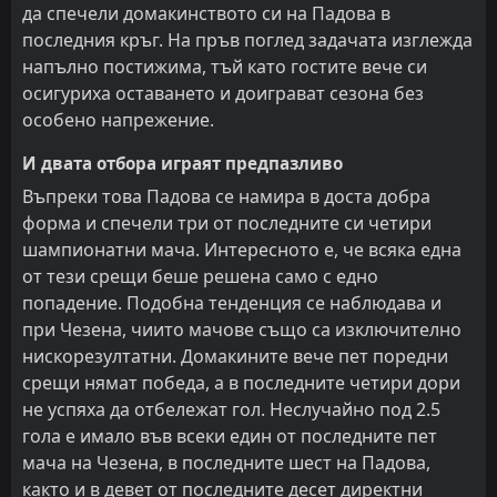
да спечели домакинството си на Падова в
последния кръг. На пръв поглед задачата изглежда
напълно постижима, тъй като гостите вече си
осигуриха оставането и доиграват сезона без
особено напрежение.
И двата отбора играят предпазливо
Въпреки това Падова се намира в доста добра
форма и спечели три от последните си четири
шампионатни мача. Интересното е, че всяка една
от тези срещи беше решена само с едно
попадение. Подобна тенденция се наблюдава и
при Чезена, чиито мачове също са изключително
нискорезултатни. Домакините вече пет поредни
срещи нямат победа, а в последните четири дори
не успяха да отбележат гол. Неслучайно под 2.5
гола е имало във всеки един от последните пет
мача на Чезена, в последните шест на Падова,
както и в девет от последните десет директни