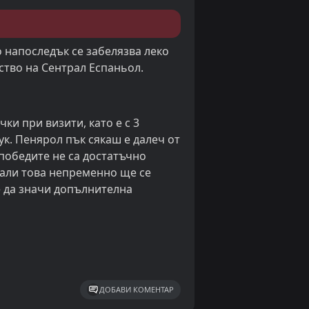
о напоследък се забелязва леко
ство на Сентрал Еспаньол.
ки при визити, като е с 3
ук. Пенярол пък сякаш е далеч от
 победите не са достатъчно
дали това непременно ще се
е да значи допълнителна
ДОБАВИ КОМЕНТАР