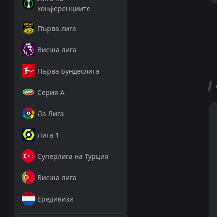
конференциите
Първа лига
Висша лига
Първа Бундеслига
Серия А
Ла Лига
Лига 1
Суперлига на Турция
Висша лига
Ередивизи