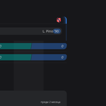
L. Pino
'90 ︎
0
0
0
0
преди 2 месеца