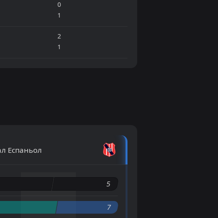
0
1
2
1
л Еспаньол
4
5
7