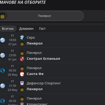
МАЧОВЕ НА ОТБОРИТЕ
Пенярол
Всички
Домакин
Гост
FT
Серо
18:00
Пенярол
07
Jun
FT
Пенярол
23:00
Сентрал Еспаньол
01
Jun
FT
Пенярол
00:30
Санта Фе
28
May
FT
Дефенсор Спортинг
21:30
Пенярол
24
May
FT
Пенярол
00:30
Коринтианс