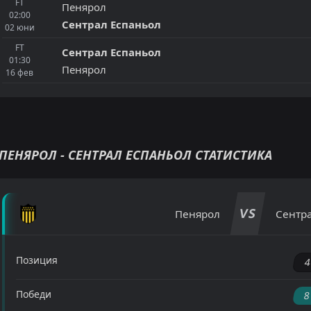
FT
Пенярол
02:00
Сентрал Еспаньол
02
юни
FT
Сентрал Еспаньол
01:30
Пенярол
16
фев
ПЕНЯРОЛ - СЕНТРАЛ ЕСПАНЬОЛ СТАТИСТИКА
VS
Пенярол
Сентра
Позиция
Победи
8