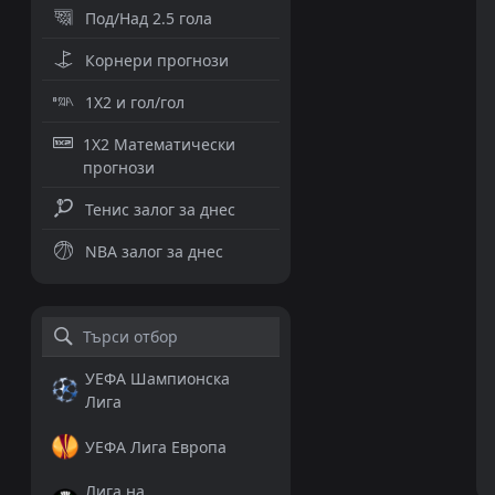
Под/Над 2.5 гола
Корнери прогнози
1X2 и гол/гол
1X2 Математически
прогнози
Тенис залог за днес
NBA залог за днес
УЕФА Шампионска
Лига
УЕФА Лига Европа
Лига на