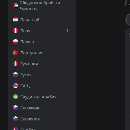
Обединени Арабски
Емирства
Парагвай
Перу
1
Полша
Португалия
Румъния
Русия
САЩ
Саудитска Арабия
Словакия
Словения
Сърбия