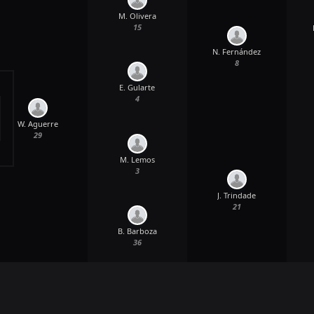
M. Olivera
15
N. Fernández
8
E. Gularte
4
W. Aguerre
29
M. Lemos
3
J. Trindade
21
B. Barboza
36