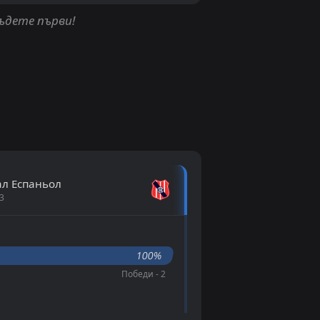
бъдете първи!
л Еспаньол
3
100%
Победи - 2