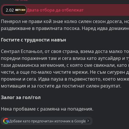
Двата отбора да отбележат
2.02
Пенярол не прави кой знае колко силен сезон досега, н
раздвижване в правилната посока. Наред идва домакин
Гостите с трудности навън
Сентрал Еспаньол, от своя страна, взема доста малко точ
поредни поражения там и сега влиза като аутсайдер и т
тази домакинска хегемония, с която сме свикнали, като
чести, а още по-малко чистите мрежи. Не съм сигурен 
промени и сега. Идва пауза в първенството, което мож
мотивация и за гостите да постигнат силен резултат.
Залог за гол/гол
Нека пробваме с размяна на попадения.
Добави като предпочитан източник в Google