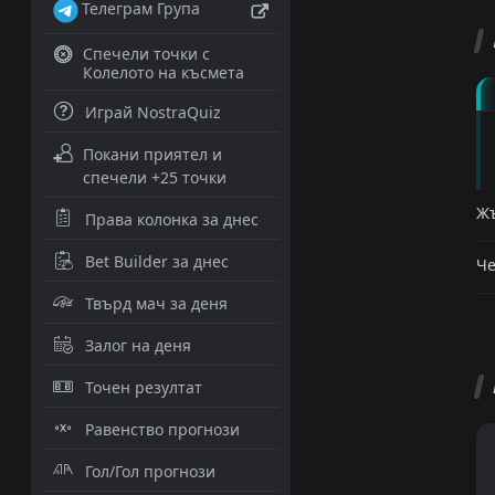
Телеграм Група
Спечели точки с
Колелото на късмета
Играй NostraQuiz
Покани приятел и
спечели +25 точки
Жъ
Права колонка за днес
Bet Builder за днес
Че
Твърд мач за деня
Залог на деня
Точен резултат
Равенство прогнози
Гол/Гол прогнози