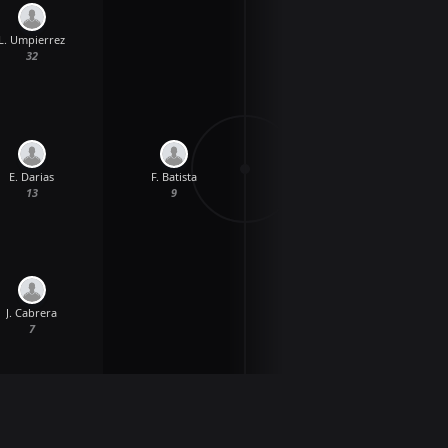
L. Umpierrez
32
F. Batista
E. Darias
9
13
J. Cabrera
7