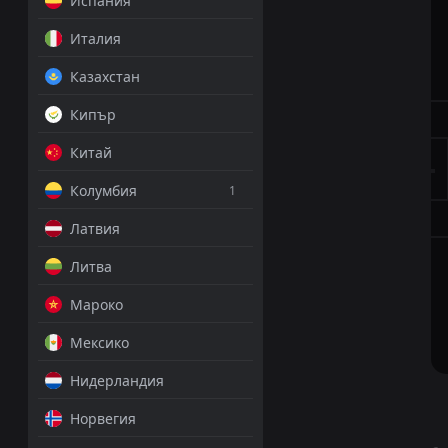
Испания
Италия
Казахстан
Кипър
Китай
Колумбия
1
Латвия
Литва
Мароко
Мексико
Нидерландия
Норвегия