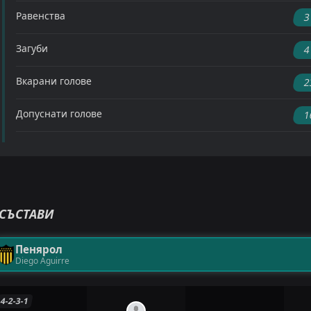
Равенства
3
Загуби
4
Вкарани голове
2
Допуснати голове
1
СЪСТАВИ
Пенярол
Diego Aguirre
4-2-3-1