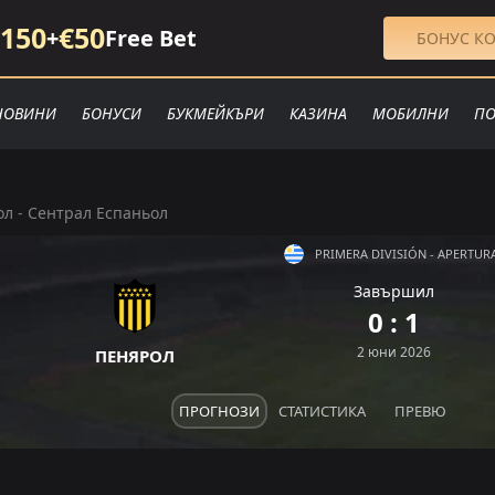
150
€50
+
Free Bet
БОНУС КО
НОВИНИ
БОНУСИ
БУКМЕЙКЪРИ
КАЗИНА
МОБИЛНИ
ПО
л - Сентрал Еспаньол
PRIMERA DIVISIÓN - APERTUR
Завършил
Р
П
0 : 1
З
П
П
2 юни 2026
ПЕНЯРОЛ
ПРОГНОЗИ
СТАТИСТИКА
ПРЕВЮ