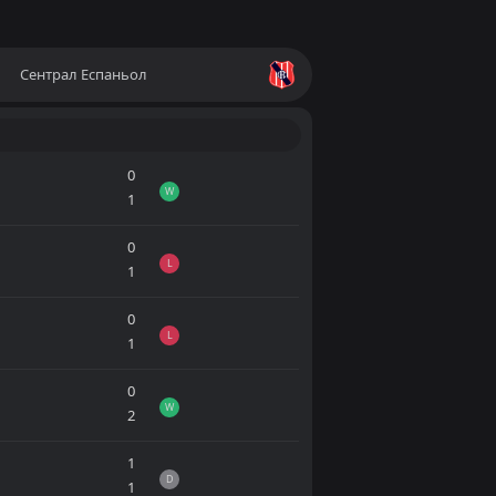
Сентрал Еспаньол
0
W
1
0
L
1
0
L
1
0
W
2
1
D
1