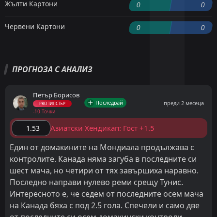
Жълти Картони
0
0
Червени Картони
0
0
ПРОГНОЗА С АНАЛИЗ
Петър Борисов
Последвай
преди 2 месеца
PRO ТИПСТЪР
-10 Точки
Азиатски Хендикап: Гост +1.5
1.53
Един от домакините на Мондиала продължава с
контролите. Канада няма загуба в последните си
шест мача, но четири от тях завършиха наравно.
Последно направи нулево реми срещу Тунис.
Интересното е, че седем от последните осем мача
на Канада бяха с под 2.5 гола. Спечели и само две