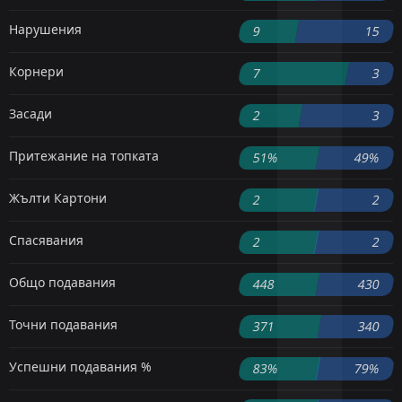
Нарушения
9
15
Корнери
7
3
Засади
2
3
Притежание на топката
51%
49%
Жълти Картони
2
2
Спасявания
2
2
Общо подавания
448
430
Точни подавания
371
340
Успешни подавания %
83%
79%