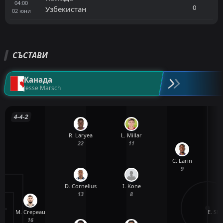
04:00
0
Узбекистан
02
юни
СЪСТАВИ
Канада
Jesse Marsch
4-4-2
R. Laryea
L. Millar
22
11
C. Larin
9
D. Cornelius
I. Kone
13
8
M. Crepeau
E. Sh
16