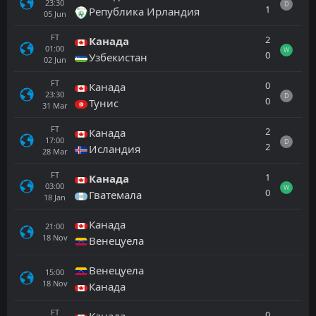
23:30
D
1
Република Ирландия
05
Jun
FT
2
Канада
01:00
W
0
Узбекистан
02
Jun
FT
0
Канада
23:30
D
0
Тунис
31
Mar
FT
2
Канада
17:00
D
2
Исландия
28
Mar
FT
1
Канада
03:00
W
0
Гватемала
18
Jan
Канада
21:00
18
Nov
Венецуела
Венецуела
15:00
18
Nov
Канада
FT
0
Канада