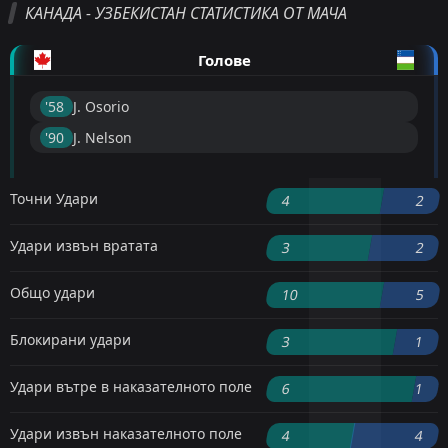
КАНАДА - УЗБЕКИСТАН СТАТИСТИКА ОТ МАЧА
Голове
'58 ︎
J. Osorio
'90 ︎
J. Nelson
Точни Удари
4
2
Удари извън вратата
3
2
Общо удари
10
5
Блокирани удари
3
1
Удари вътре в наказателното поле
6
1
Удари извън наказателното поле
4
4