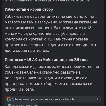
от последните си осем домакински контроли.
Узбекистан е корав отбор
Узбекистан е от дебютантите на световното, но
мястото му там е заслужено. Можем да кажем, че
не е никак лесен опонент. За последните си 18
мача има една единствена загуба, дошла в
контрола от Уругвай с 1:2. Наистина показва
прогрес в последните години и се е превърнал в
доста корав противник.
Прогноза: +1.5 АХ за Узбекистан, под 2.5 гола
Канада може и да има домакинско предимство, но
Узбекистан бележи стабилно развитие в
последните няколко години и очевидно се е
превърнал в корав отбор, което очаквам да си
проличи и сега.
Добави като предпочитан източник в Google
ДОБАВИ КОМЕНТАР