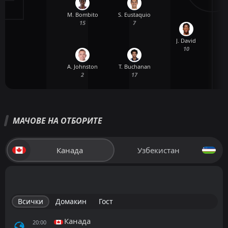
M. Bombito
S. Eustaquio
15
7
J. David
10
A. Johnston
T. Buchanan
2
17
МАЧОВЕ НА ОТБОРИТЕ
Канада
Узбекистан
Всички
Домакин
Гост
Канада
20:00