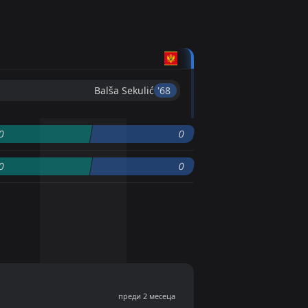
Balša Sekulić
'68 ︎
0
0
0
0
преди 2 месеца