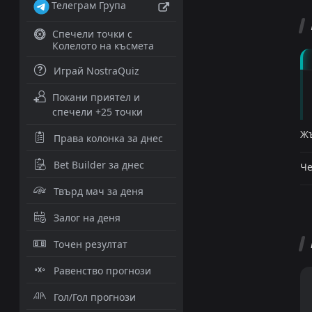
Телеграм Група
Спечели точки с
Колелото на късмета
Играй NostraQuiz
Покани приятел и
спечели +25 точки
Жъ
Права колонка за днес
Bet Builder за днес
Че
Твърд мач за деня
Залог на деня
Точен резултат
Равенство прогнози
Гол/Гол прогнози