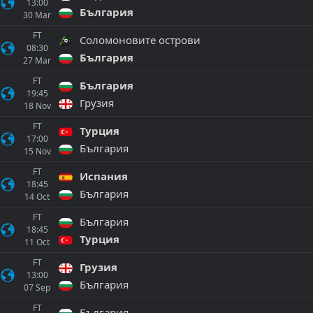
13:00
България
30
Mar
FT
Соломоновите острови
08:30
България
27
Mar
FT
България
19:45
Грузия
18
Nov
FT
Турция
17:00
България
15
Nov
FT
Испания
18:45
България
14
Oct
FT
България
18:45
Турция
11
Oct
FT
Грузия
13:00
България
07
Sep
FT
България