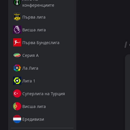
конференциите
Първа лига
Висша лига
Първа Бундеслига
Серия А
Ла Лига
Лига 1
Суперлига на Турция
Висша лига
Ередивизи