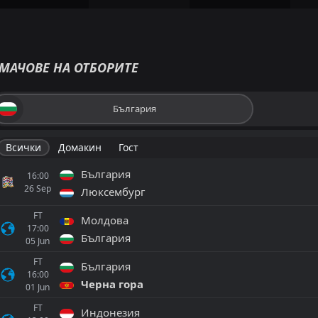
МАЧОВЕ НА ОТБОРИТЕ
България
Всички
Домакин
Гост
България
16:00
26
Sep
Люксембург
FT
Молдова
17:00
България
05
Jun
FT
България
16:00
Черна гора
01
Jun
FT
Индонезия