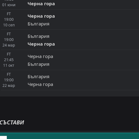
Черна гора
01
юни
FT
Черна гора
19:00
България
10
сеп
FT
България
19:00
Черна гора
24
мар
FT
Черна гора
21:45
България
11
окт
FT
България
19:00
Черна гора
22
мар
СЪСТАВИ