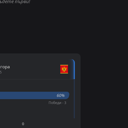
бъдете първи!
 гора
5
60%
Победи - 3
0