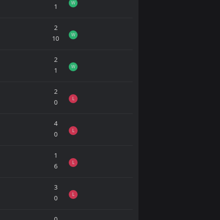
W
1
2
W
10
2
W
1
2
L
0
4
L
0
1
L
6
3
L
0
0