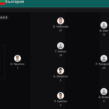
България
4-3-3
D. Velkovski
21
N. Iliev
15
T. Ivanov
14
D. Naumov
P. Panayo
1
24
K. Dimitrov
5
A. Krae
8
P. Galchev
4