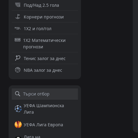
Под/Над 2.5 гола
Корнери прогнози
1X2 и гол/гол
1X2 Математически
прогнози
Тенис залог за днес
NBA залог за днес
УЕФА Шампионска
Лига
УЕФА Лига Европа
Лига на