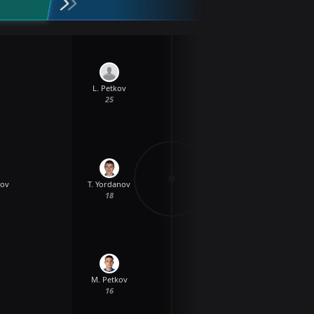
L. Petkov
25
tov
T. Yordanov
18
v
M. Petkov
16