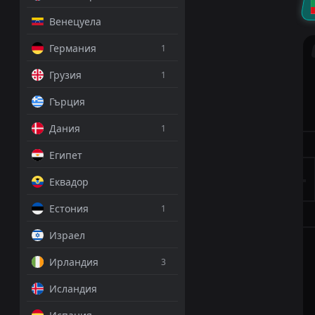
Венецуела
Германия
1
Грузия
1
Гърция
Дания
1
Египет
Еквадор
Естония
1
Израел
Ирландия
3
Исландия