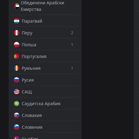
Обединени Арабски
Емирства
Парагвай
Перу
2
Полша
1
Португалия
Румъния
1
Русия
САЩ
Саудитска Арабия
Словакия
Словения
Сърбия