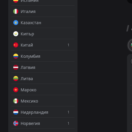
Испания
Италия
Казахстан
Кипър
Китай
1
Колумбия
Латвия
Литва
Мароко
Мексико
Нидерландия
1
Норвегия
1