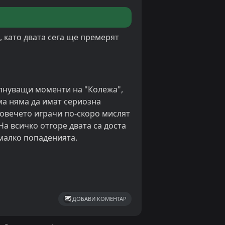
, като двата сега ще премерят
ълнуващи моменти на "Колежа",
ма няма да имат сериозна
 повечето играчи по-скоро мислят
а всичко отгоре двата са доста
 малко попаденията.
ДОБАВИ КОМЕНТАР