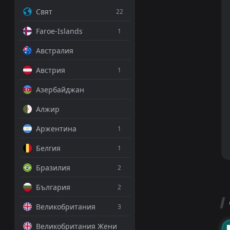
Свят
22
Faroe-Islands
1
Австралия
Австрия
1
Азербайджан
Алжир
Аржентина
1
Белгия
1
Бразилия
2
България
2
Великобритания
3
Великобритания Жени