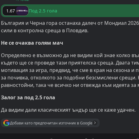
Под 2.5 гола
1.67
България и Черна гора останаха далеч от Мондиал 2026
сили в контролна среща в Пловдив.
Не се очаква голям мач
Определено е възможно да не видим кой знае колко в
където ще се проведе тази приятелска среща. Двата ти
мотивация за игра, предвид, че сме в края на сезона и
за почивка, отколкото за подобни безсмислени срещи. Н
равностойни, така че всичко ни отвежда към идеята за
Залог за под 2.5 гола
Да видим дали класическият ъндър ще се каже удачен.
Добави като предпочитан източник в Google