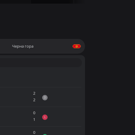
Черна гора
2
D
2
0
L
1
0