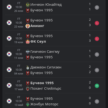
FT
1
Инчеон Юнайтед
10:30
D
1
Бучеон 1995
26
юли
FT
2
Бучеон 1995
10:30
L
3
Анианг
22
юли
FT
1
Бучеон 1995
10:30
L
3
ФК Сеул
19
юли
FT
1
Гимчеон Сангму
10:30
D
1
Бучеон 1995
11
юли
FT
2
Даежеон Ситизен
10:30
D
2
Бучеон 1995
04
юли
FT
2
Бучеон 1995
10:00
W
0
Поханг Стийлърс
17
май
FT
0
Бучеон 1995
10:30
D
0
Жонбук Моторс
13
май