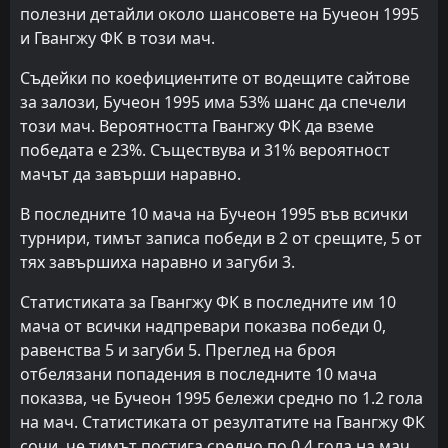
полезни детайли около шансовете на Бучеон 1995
и Гвангжу ФК в този мач.
Съдейки по коефициентите от водещите сайтове
за залози, Бучеон 1995 има 53% шанс да спечели
този мач. Вероятността Гвангжу ФК да вземе
победата е 23%. Съществува и 31% вероятност
мачът да завърши наравно.
В последните 10 мача на Бучеон 1995 във всички
турнири, тимът записа победи в 2 от срещите, 5 от
тях завършиха наравно и загуби 3.
Статистиката за Гвангжу ФК в последните им 10
мача от всички надпревари показва победи 0,
равенства 5 и загуби 5. Преглед на броя
отбелязани попадения в последните 10 мача
показва, че Бучеон 1995 бележи средно по 1.2 гола
на мач. Статистиката от резултатите на Гвангжу ФК
сочи, че тимът постига средно по 0.4 гола на мач.