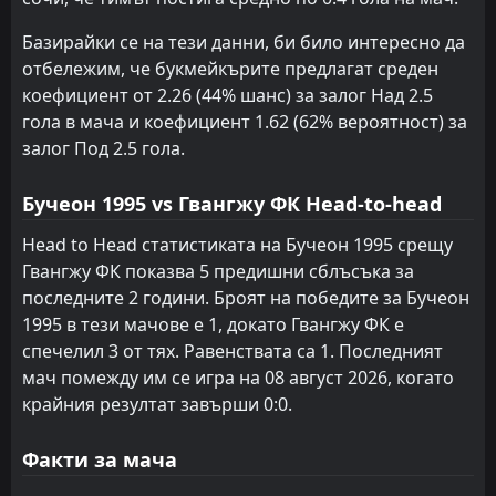
Базирайки се на тези данни, би било интересно да
отбележим, че букмейкърите предлагат среден
коефициент от 2.26 (44% шанс) за залог Над 2.5
гола в мача и коефициент 1.62 (62% вероятност) за
залог Под 2.5 гола.
Бучеон 1995 vs Гвангжу ФК Head-to-head
Head to Head статистиката на Бучеон 1995 срещу
Гвангжу ФК показва 5 предишни сблъсъка за
последните 2 години. Броят на победите за Бучеон
1995 в тези мачове е 1, докато Гвангжу ФК е
спечелил 3 от тях. Равенствата са 1. Последният
мач помежду им се игра на 08 август 2026, когато
крайния резултат завърши 0:0.
Факти за мача