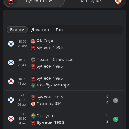
Бучеон 1995
Гвангжу ФК
Всички
Домакин
Гост
ФК Сеул
10:30
25
авг
Бучеон 1995
Поханг Стийлърс
10:30
22
авг
Бучеон 1995
Бучеон 1995
10:30
16
авг
Жонбук Моторс
FT
0
Бучеон 1995
11:00
D
0
Гвангжу ФК
08
авг
FT
0
Гангуон
10:30
W
3
Бучеон 1995
01
авг