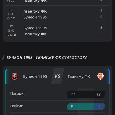
Гвангжу ФК
27
авг
FT
2
Гвангжу ФК
13:30
0
Бучеон 1995
20
авг
FT
2
Бучеон 1995
13:00
3
Гвангжу ФК
19
юни
БУЧЕОН 1995 - ГВАНГЖУ ФК СТАТИСТИКА
VS
Бучеон 1995
Гвангжу ФК
Позиция
11
12
Победи
5
1