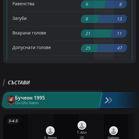
Равенства
9
8
Загуби
8
13
Вкарани голове
21
11
Допуснати голове
25
47
СЪСТАВИ
Бучеон 1995
Ou-Ghu Kwon
3-4-3
T. Ahn
26
S. Hong
Galego