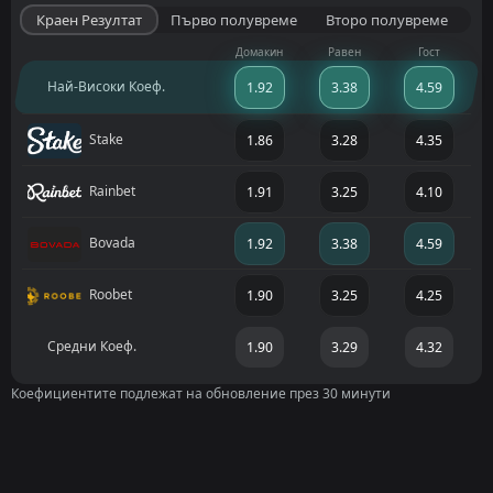
Краен Резултат
Първо полувреме
Второ полувреме
Домакин
Равен
Гост
Най-Високи Коеф.
1.92
3.38
4.59
Stake
1.86
3.28
4.35
Rainbet
1.91
3.25
4.10
Bovada
1.92
3.38
4.59
Roobet
1.90
3.25
4.25
Средни Коеф.
1.90
3.29
4.32
Коефициентите подлежат на обновление през 30 минути