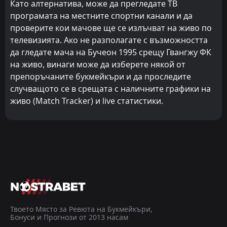
Като алтернатива, може да прегледате ТВ
програмата на местните спортни канали и да
проверите кои мачове ще се излъчват на живо по
телевизията. Ако не разполагате с възможността
да гледате мача на Бучеон 1995 срещу Гвангжу ФК
на живо, винаги може да изберете някой от
препоръчаните букмейкъри и да проследите
случващото се в срещата с наличните графики на
живо (Match Tracker) и live статистики.
Твоето Място за Ревюта на Букмейкъри,
Бонуси и Прогнози от 2013 насам