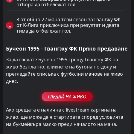
отбора да отбележат гол.
8 от общо 22 мача този сезон за Гвангжу ФК
от К-Лига приключиха при резултат и двата
тима да отбележат гол.
Бучеон 1995 - Гвангжу ФК Пряко предаване
За да гледате Бучеон 1995 срещу Гвангжу ФК на
живо безплатно, кликнете на бутона по-долу и
прегледайте списъка с футболни мачове на живо
днес.
ГЛЕДАЙ НА ЖИВО
Ако срещата е налична с livestream картина на
живо, ще може да я стартирате според условията
на букмейкъра малко преди началото на мача.