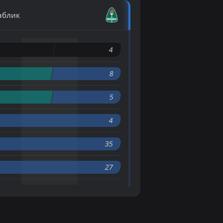
аблик
4
8
5
4
35
27