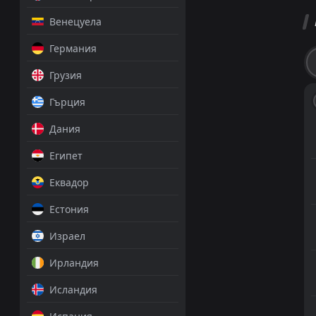
Венецуела
Германия
Грузия
Гърция
Дания
Египет
Еквадор
Естония
Израел
Ирландия
Исландия