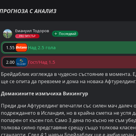
ПРОГНОЗА С АНАЛИЗ
Емануил Тодоров
Последвай
PRO ТИПСТЪР
Над 2.5 гола
1.55
Гост/Над 1.5
2.00
Брейдаблик изглежда в чудесно състояние в момента. Е
ще се опита да превземе и дома на новака Афтурелдинг
Домакините измъчиха Викингур
Преди дни Афтурелдинг впечатли със силен мач далеч 
подреждането в Исландия, но в крайна сметка не успя д
попарен от късен гол. Само 3 дена по-късно не съм убе
толкова силно представяне срещу също толкова класен 
стандарти. След 4:1 навън Брейдаблик ще е амбициран д