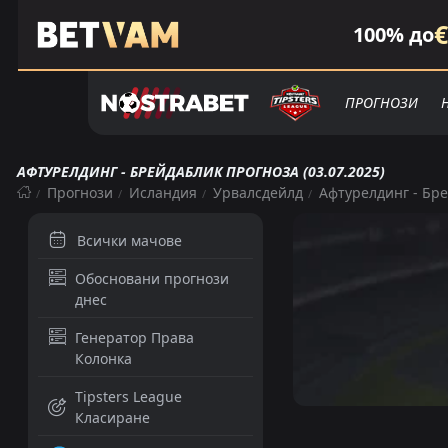
€
100% до
ПРОГНОЗИ
АФТУРЕЛДИНГ - БРЕЙДАБЛИК ПРОГНОЗА (03.07.2025)
Прогнози
Исландия
Урвалсдейлд
Афтурелдинг - Бр
Всички мачове
Обосновани прогнози
днес
Генератор Права
Колонка
Tipsters League
Класиране