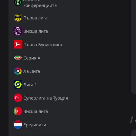
конференциите
Първа лига
Висша лига
Първа Бундеслига
Серия А
Ла Лига
Лига 1
Суперлига на Турция
Висша лига
Ередивизи