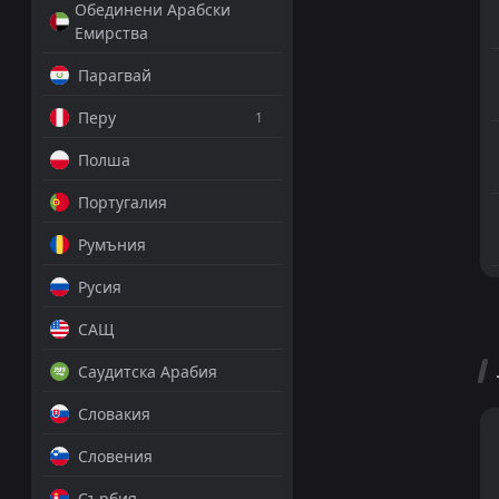
Обединени Арабски
Емирства
Парагвай
Перу
1
Полша
Португалия
Румъния
Русия
САЩ
Саудитска Арабия
Словакия
Словения
Сърбия