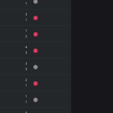
D
1
3
L
1
1
L
2
4
L
3
3
D
3
2
L
1
1
D
1
4