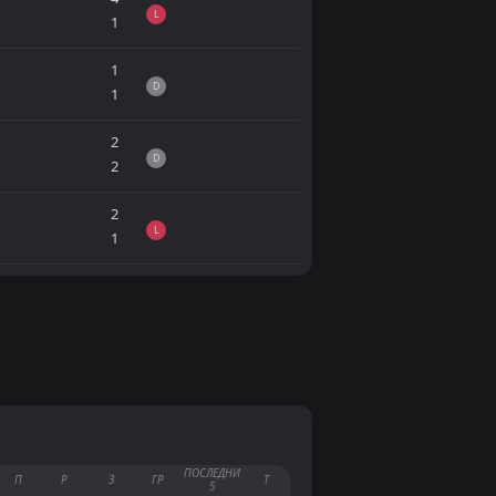
L
1
1
D
1
2
D
2
2
L
1
ПОСЛЕДНИ
П
Р
З
ГР
Т
5