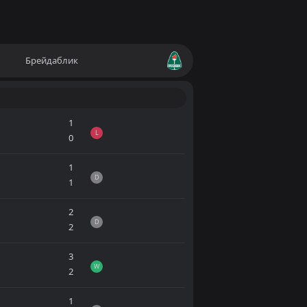
Брейдаблик
1
L
0
1
D
1
2
D
2
3
W
2
1