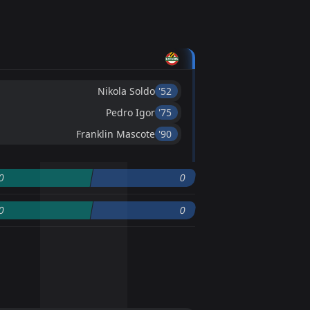
Nikola Soldo
'52 ︎
Pedro Igor
'75 ︎
Franklin Mascote
'90 ︎
0
0
0
0