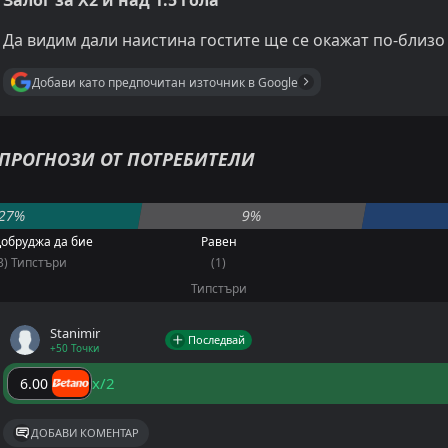
Залог за Х2 и над 1.5 гола
Да видим дали наистина гостите ще се окажат по-близо 
Добави като предпочитан източник в Google
ПРОГНОЗИ ОТ ПОТРЕБИТЕЛИ
27%
9%
обруджа да бие
Равен
3) Типстъри
(1)
Типстъри
Stanimir
Последвай
+50 Точки
x/2
6.00
ДОБАВИ КОМЕНТАР