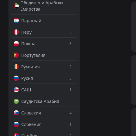
Обединени Арабски
Емирства
Парагвай
Перу
3
Полша
3
Португалия
Румъния
2
Русия
3
САЩ
1
Саудитска Арабия
Словакия
4
Словения
1
Сърбия
3