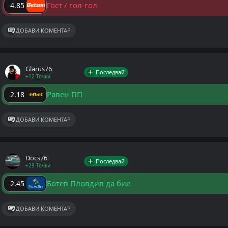
Гост / гол-гол
4.85
ДОБАВИ КОМЕНТАР
Glarus76
Последвай
+12 Точки
Равен ПП
2.18
ДОБАВИ КОМЕНТАР
Docs76
Последвай
+29 Точки
Ботев Пловдив да бие
2.45
ДОБАВИ КОМЕНТАР