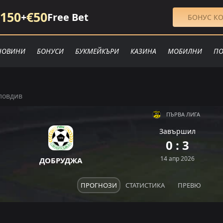
150
€50
+
Free Bet
БОНУС КО
НОВИНИ
БОНУСИ
БУКМЕЙКЪРИ
КАЗИНА
МОБИЛНИ
ПО
ловдив
ПЪРВА ЛИГА
Завършил
П
З
0 : 3
Р
П
П
14 апр 2026
ДОБРУДЖА
ПРОГНОЗИ
СТАТИСТИКА
ПРЕВЮ