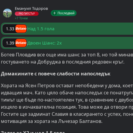
Емануил Тодоров
Последвай
PRO ТИПСТЪР
+7 Точки
Над 1.5 гола
1.33
Двоен Шанс: 2x
1.39
Ботев Пловдив все още има шанс за топ 8, но той мина
гостуването на Добруджа в последния редовен кръг.
Домакините с повече слабости напоследък
Хората на Ясен Петров остават непобедени у дома, кое
идващия мач. Като цяло обаче напоследък се понатрупа
тимът ще бъде по-настоятелен тук, в сравнение с двубо
изцяло в изчаквателна позиция. Това може да отвори п
Гостите ще задминат Славия в класирането с успех, пон
мотивация за хората на Лъчезар Балтанов.