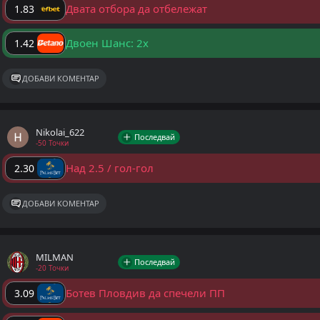
Двата отбора да отбележат
1.83
Двоен Шанс: 2x
1.42
ДОБАВИ КОМЕНТАР
Nikolai_622
Последвай
-50 Точки
Над 2.5 / гол-гол
2.30
ДОБАВИ КОМЕНТАР
MILMAN
Последвай
-20 Точки
Ботев Пловдив да спечели ПП
3.09