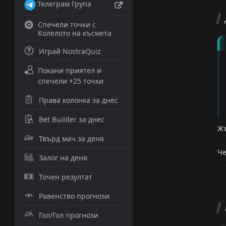
Телеграм Група
Спечели точки с
Колелото на късмета
Играй NostraQuiz
Покани приятел и
спечели +25 точки
Права колонка за днес
Bet Builder за днес
Жъ
Твърд мач за деня
Че
Залог на деня
Точен резултат
Равенство прогнози
Гол/Гол прогнози