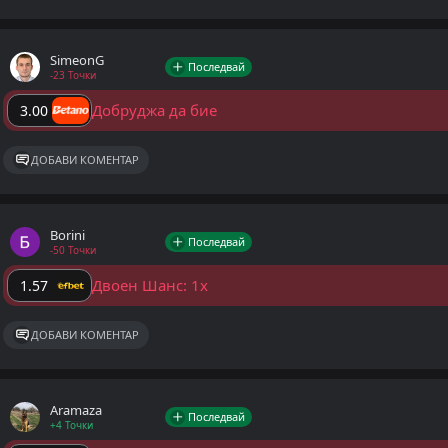
SimeonG
Последвай
-23 Точки
Добруджа да бие
3.00
ДОБАВИ КОМЕНТАР
Borini
Последвай
-50 Точки
Двоен Шанс: 1x
1.57
ДОБАВИ КОМЕНТАР
Aramaza
Последвай
+4 Точки