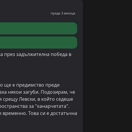
преди 3 месеца
ва през задължителна победа в
то ще е предимство преди
ха някои загуби. Подозирам, че
я срещу Левски, в който седеше
ространства за "канарчетата".
е временно. Това си е достатъчна