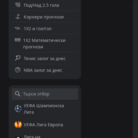
Под/Над 2.5 гола
Корнери прогнози
1X2 и гол/гол
1X2 Математически
прогнози
Тенис залог за днес
NBA залог за днес
УЕФА Шампионска
Лига
УЕФА Лига Европа
Лига на