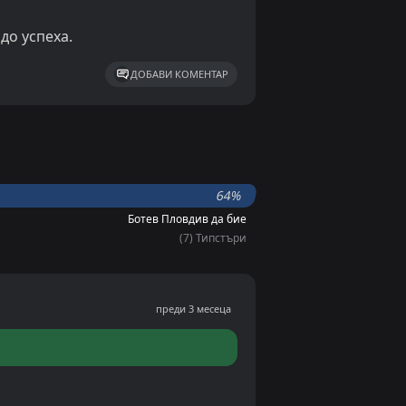
до успеха.
ДОБАВИ КОМЕНТАР
64%
Ботев Пловдив да бие
(7) Типстъри
преди 3 месеца