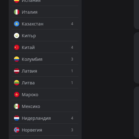
Испания
Италия
Казахстан
4
Кипър
Китай
4
Колумбия
3
Латвия
1
Литва
1
Мароко
Мексико
Нидерландия
4
Норвегия
3