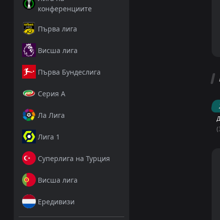
конференциите
Първа лига
Висша лига
Първа Бундеслига
Серия А
Ла Лига
Д
(
Лига 1
Суперлига на Турция
Висша лига
Ередивизи