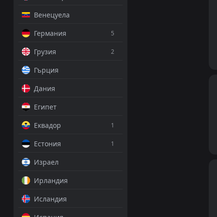
Венецуела
Германия
5
Грузия
2
Гърция
Дания
Египет
Еквадор
1
Естония
1
Израел
Ирландия
Исландия