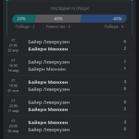
ПОСЛЕДНИ 10 СРЕЩИ
20%
40%
40%
Победи - 2
Равенства - 4
Победи - 4
FT
0
Байер Леверкузен
21:45
2
Байерн Мюнхен
22
апр
FT
1
Байер Леверкузен
16:30
1
Байерн Мюнхен
14
мар
FT
3
Байерн Мюнхен
19:30
0
Байер Леверкузен
01
ное
FT
0
Байер Леверкузен
22:00
2
Байерн Мюнхен
11
мар
FT
3
Байерн Мюнхен
22:00
0
Байер Леверкузен
05
мар