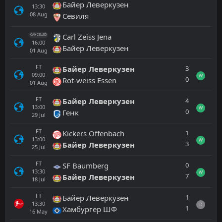
Байер Леверкузен
13:30
08
Aug
Севиля
Carl Zeiss Jena
CANCELLED
16:00
Байер Леверкузен
01
Aug
FT
3
Байер Леверкузен
09:00
W
0
Rot-weiss Essen
01
Aug
FT
4
Байер Леверкузен
13:00
W
0
Генк
29
Jul
FT
1
Kickers Offenbach
13:00
W
3
Байер Леверкузен
25
Jul
FT
0
SF Baumberg
13:30
W
7
Байер Леверкузен
18
Jul
FT
1
Байер Леверкузен
13:30
D
1
Хамбургер ШФ
16
May