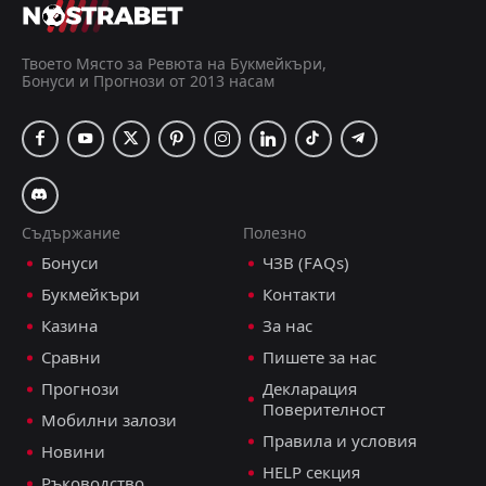
Байерн Мюнхен
18:30
28
Aug
Щутгарт
Твоето Място за Ревюта на Букмейкъри,
Бонуси и Прогнози от 2013 насам
Байерн Мюнхен
12:00
07
Aug
Астън Вила
FT
1
Жежу Юнайтед
11:00
W
2
Байерн Мюнхен
04
Aug
Съдържание
Полезно
FT
2
Веен Висбаден
Бонуси
ЧЗВ (FAQs)
13:30
L
1
Байерн Мюнхен
25
Jul
Букмейкъри
Контакти
FT
3
Байерн Мюнхен
Казина
За нас
18:00
W
0
Щутгарт
23
May
Сравни
Пишете за нас
FT
Прогнози
Декларация
5
Байерн Мюнхен
13:30
W
Поверителност
1
Кьолн
Мобилни залози
16
May
Правила и условия
Новини
FT
0
Волфсбург
HELP секция
16:30
W
Ръководство
1