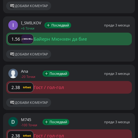
ДОБАВИ КОМЕНТАР
I_SMILKOV
Последвай
преди 3 месеца
+6 Точки
Байерн Мюнхен да бие
1.56
ДОБАВИ КОМЕНТАР
Ana
Последвай
преди 3 месеца
-20 Точки
Гост / гол-гол
2.38
ДОБАВИ КОМЕНТАР
M745
Последвай
преди 3 месеца
-100 Точки
Гост / гол-гол
2.38