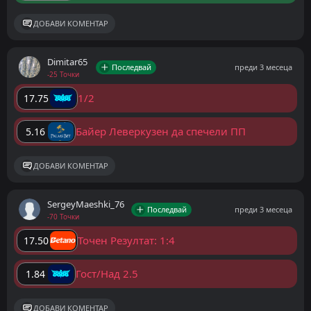
ДОБАВИ КОМЕНТАР
Dimitar65
Последвай
преди 3 месеца
-25 Точки
1/2
17.75
Байер Леверкузен да спечели ПП
5.16
ДОБАВИ КОМЕНТАР
SergeyMaeshki_76
Последвай
преди 3 месеца
-70 Точки
Точен Резултат: 1:4
17.50
Гост/Над 2.5
1.84
ДОБАВИ КОМЕНТАР