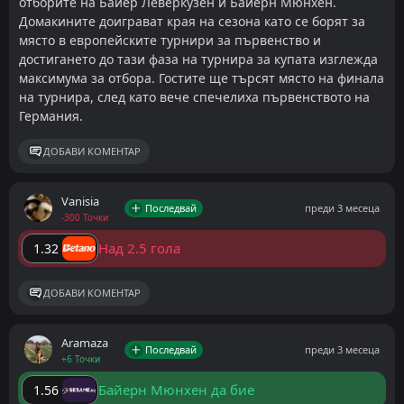
отборите на Байер Леверкузен и Байерн Мюнхен.
Домакините доиграват края на сезона като се борят за
място в европейските турнири за първенство и
достигането до тази фаза на турнира за купата изглежда
максимума за отбора. Гостите ще търсят място на финала
на турнира, след като вече спечелиха първенството на
Германия.
ДОБАВИ КОМЕНТАР
Vanisia
Последвай
преди 3 месеца
-300 Точки
Над 2.5 гола
1.32
ДОБАВИ КОМЕНТАР
Aramaza
Последвай
преди 3 месеца
+6 Точки
Байерн Мюнхен да бие
1.56