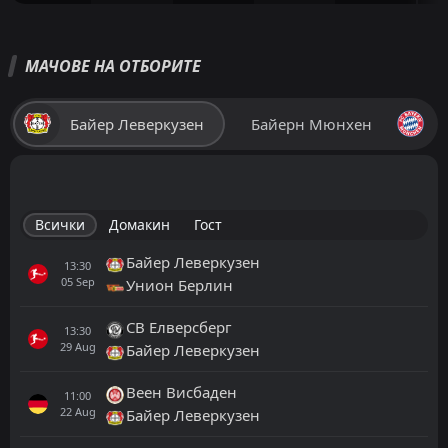
МАЧОВЕ НА ОТБОРИТЕ
Байер Леверкузен
Байерн Мюнхен
Всички
Домакин
Гост
Байер Леверкузен
13:30
05
Sep
Унион Берлин
СВ Елверсберг
13:30
29
Aug
Байер Леверкузен
Веен Висбаден
11:00
22
Aug
Байер Леверкузен