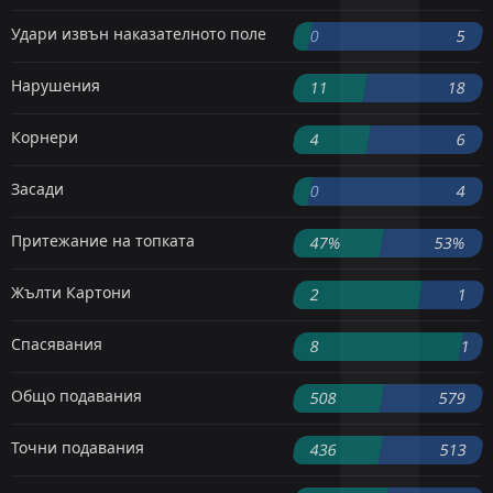
Удари извън наказателното поле
0
5
Нарушения
11
18
Корнери
4
6
Засади
0
4
Притежание на топката
47%
53%
Жълти Картони
2
1
Спасявания
8
1
Общо подавания
508
579
Точни подавания
436
513