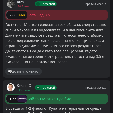
Krasi
Последвай
преди 3 месеца
-10 Точки
Залог за победа на Байерн с над 2.5 гола
Гост/Над 3.5
2.60
Все пак, помним, че тук Байерн имаше проблеми
преди няколко месеца, така че "аспирините" ще
Гостите от Мюнхен излизат в този сблъсък след страшно
силни мачове и в бундеслигата, и в шампионската лига.
дадат всичко от себе си.
Домакините също се представят относително стабилно,
но с оглед изключителния сезон на мюнхенци, очаквам
Добави като предпочитан източник в Google
страшно динамичен мач и много висока резултатност.
ДОБАВИ КОМЕНТАР
Да, темпото няма да е като това срещу реал, където
имаше и някои грешни отигравания, но гост и над 3.5 е
рискован, но не невъзможен залог.
ДОБАВИ КОМЕНТАР
SimeonG
Последвай
преди 3 месеца
+13 Точки
Байерн Мюнхен да бие
1.56
В среща от 1/2 финал от Купата на Германия се срещат