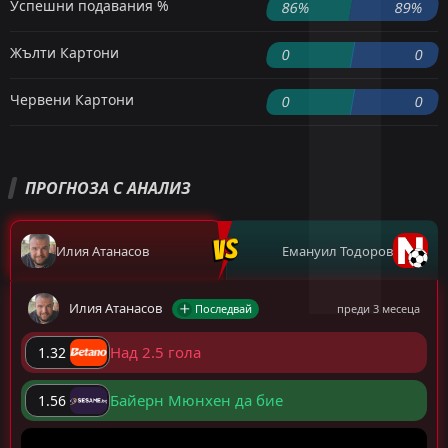
Успешни подавания %
86%
89%
Жълти Картони
0
0
Червени Картони
0
0
ПРОГНОЗА С АНАЛИЗ
Илия Атанасов
Емануил Тодоров
Илия Атанасов
Последвай
преди 3 месеца
Над 2.5 гола
1.32
Байерн Мюнхен да бие
1.56