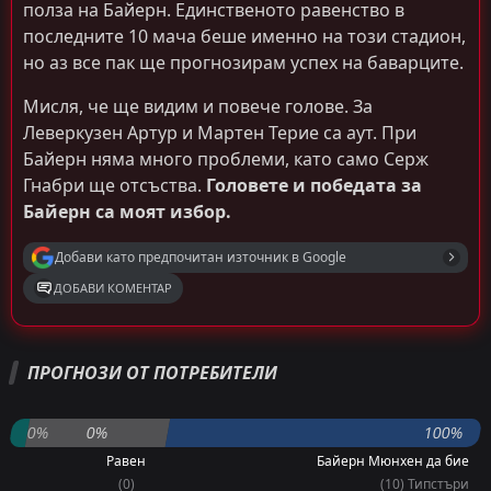
полза на Байерн. Единственото равенство в
последните 10 мача беше именно на този стадион,
но аз все пак ще прогнозирам успех на баварците.
Мисля, че ще видим и повече голове. За
Леверкузен Артур и Мартен Терие са аут. При
Байерн няма много проблеми, като само Серж
Гнабри ще отсъства.
Головете и победата за
Байерн са моят избор.
Добави като предпочитан източник в Google
ДОБАВИ КОМЕНТАР
Емануил Тодоров
Последвай
преди 3 месеца
ПРОГНОЗИ ОТ ПОТРЕБИТЕЛИ
PRO ТИПСТЪР
-20 Точки
Двата отбора да отбележат
1.40
0%
0%
100%
Равен
Байерн Мюнхен да бие
Гост/Над 2.5
1.85
(0)
(10) Типстъри