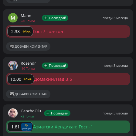
Marin
Последвай
преди 3 месеца
-20 Точки
Гост / гол-гол
2.38
ДОБАВИ КОМЕНТАР
Rosendr
Последвай
преди 3 месеца
-10 Точки
Домакин/Над 3.5
10.00
ДОБАВИ КОМЕНТАР
GenchoOlu
Последвай
преди 3 месеца
+2 Точки
Азиатски Хендикап: Гост -1
1.81