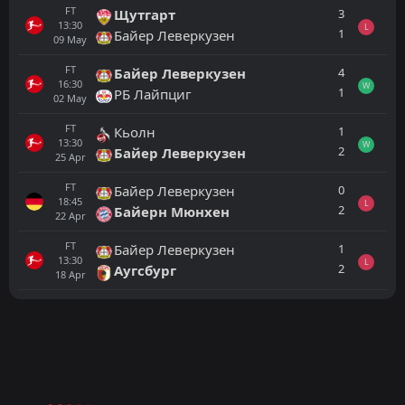
FT
3
Щутгарт
13:30
L
1
Байер Леверкузен
09
May
FT
4
Байер Леверкузен
16:30
W
1
РБ Лайпциг
02
May
FT
1
Кьолн
13:30
W
2
Байер Леверкузен
25
Apr
FT
0
Байер Леверкузен
18:45
L
2
Байерн Мюнхен
22
Apr
FT
1
Байер Леверкузен
13:30
L
2
Аугсбург
18
Apr
Всички
Домакин
Гост
Шалке 04
16:30
05
Sep
Байерн Мюнхен