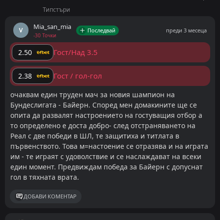
Типстъри
Байерн Мюнхен официално е първенец на
Германия, а за тима следва възможност за
Mia_san_mia
Последвай
преди 3 месеца
достигане и до финал за Купата на страната.
-30 Точки
Противник на полуфинала е Байер Леверкузен.
Гост/Над 3.5
2.50
Домакините с последен шанс да спасят сезона
Гост / гол-гол
2.38
Байер е далеч от стандартите от изминалите две
очаквам един труден мач за новия шампион на
кампании и идването на Каспер Хьолмунд начело
Бундеслигата - Байерн. Според мен домакините ще се
не успя кой знае колко да помогне. Съставът
опита да развалят настроението на гостуващия отбор а
надали ще е в ШЛ догодина, като остава да се
то определено е доста добро- след отстраняването на
надява да спечели този турнир. Това е малко
Реал с две победи в ШЛ, те защитиха и титлата в
вероятно обаче. Просто Байерн в момента си
първенството. Това м=настоение се отразява и на играта
им - те играят с удоволствие и се наслаждават на всеки
прави каквото иска, като през уикенда дори не се
един момент. Предвиждам победа за Байерн с допуснат
озори и пак спечели комфортно срещу Щутгарт.
гол в тяхната врата.
Хората на Венсан Компани летят напред и поне в
Германия не виждам да бъдат спрени, дори и
ДОБАВИ КОМЕНТАР
Байер да успее да вкара веднъж и да направи
нещата по-сложни за хегемона.