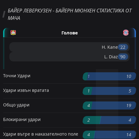
БАЙЕР ЛЕВЕРКУЗЕН - БАЙЕРН МЮНХЕН СТАТИСТИКА ОТ
МАЧА
Голове
H. Kane
'22 ︎
L. Diaz
'90 ︎
Точни Удари
1
10
Удари извън вратата
1
5
Общо удари
4
19
Блокирани удари
2
4
Удари вътре в наказателното поле
4
14