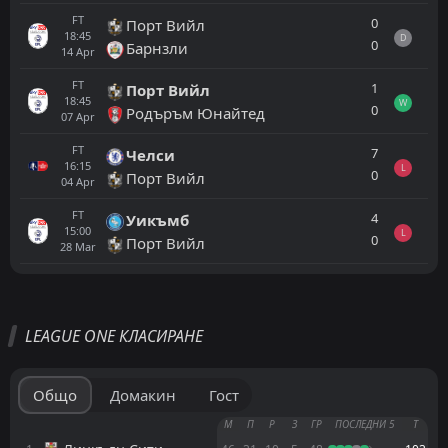
FT
0
Порт Вийл
18:45
D
0
Барнзли
14
Apr
FT
1
Порт Вийл
18:45
W
0
Родъръм Юнайтед
07
Apr
FT
7
Челси
16:15
L
0
Порт Вийл
04
Apr
FT
4
Уикъмб
15:00
L
0
Порт Вийл
28
Mar
Всички
Домакин
Гост
LEAGUE ONE КЛАСИРАНЕ
Барнзли
14:00
08
Aug
Уигън Атлетик
Общо
Домакин
Гост
FT
1
Guiseley AFC
М
П
Р
З
ГР
ПОСЛЕДНИ 5
Т
13:00
D
1