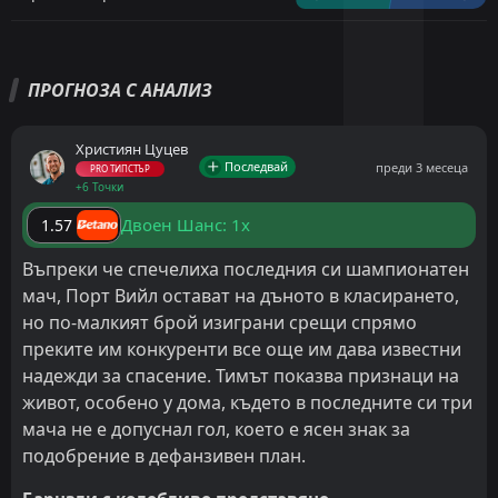
ПРОГНОЗА С АНАЛИЗ
Християн Цуцев
Последвай
преди 3 месеца
PRO ТИПСТЪР
+6 Точки
Двоен Шанс: 1x
1.57
Въпреки че спечелиха последния си шампионатен
мач, Порт Вийл остават на дъното в класирането,
но по-малкият брой изиграни срещи спрямо
преките им конкуренти все още им дава известни
надежди за спасение. Тимът показва признаци на
живот, особено у дома, където в последните си три
мача не е допуснал гол, което е ясен знак за
подобрение в дефанзивен план.