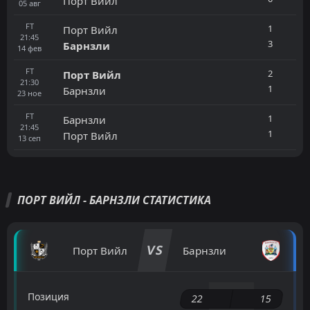
Порт Вийл
05
авг
FT
1
Порт Вийл
21:45
3
Барнзли
14
фев
FT
2
Порт Вийл
21:30
1
Барнзли
23
ное
FT
1
Барнзли
21:45
1
Порт Вийл
13
сеп
ПОРТ ВИЙЛ - БАРНЗЛИ СТАТИСТИКА
VS
Порт Вийл
Барнзли
Позиция
22
15