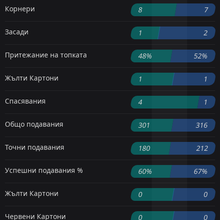
Корнери
8
7
Засади
1
2
Притежание на топката
48%
52%
Жълти Картони
1
1
Спасявания
4
1
Общо подавания
301
316
Точни подавания
180
212
Успешни подавания %
60%
67%
Жълти Картони
0
0
Червени Картони
0
0