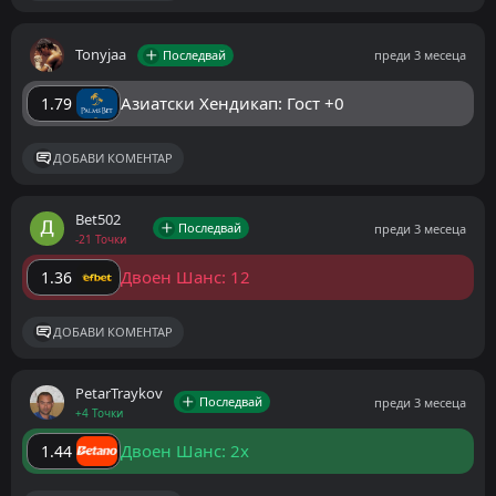
Tonyjaa
Последвай
преди 3 месеца
Азиатски Хендикап: Гост +0
1.79
ДОБАВИ КОМЕНТАР
Bet502
Последвай
преди 3 месеца
-21 Точки
Двоен Шанс: 12
1.36
ДОБАВИ КОМЕНТАР
PetarTraykov
Последвай
преди 3 месеца
+4 Точки
Двоен Шанс: 2x
1.44