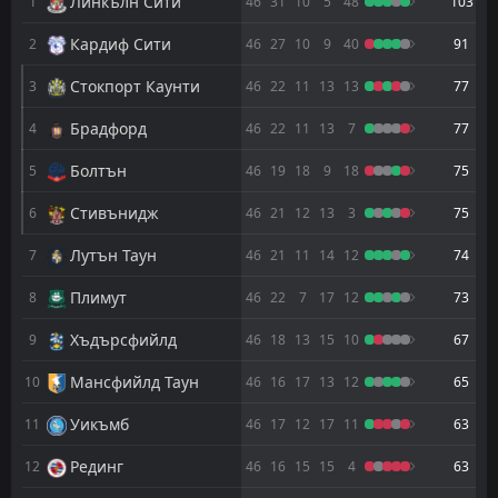
Барнзли
Линкълн Сити
1
46
31
10
5
48
103
02
Aug
Кардиф Сити
2
FT
46
27
10
9
40
91
3
Барнзли
18:00
W
0
Линкълн Сити
01
Aug
Стокпорт Каунти
3
46
22
11
13
13
77
FT
0
Scarborough Athletic
Брадфорд
4
46
22
11
13
7
77
12:00
W
2
Барнзли
25
Jul
Болтън
5
46
19
18
9
18
75
FT
2
Йорк
14:00
L
Стивънидж
6
46
21
12
13
3
75
1
Барнзли
11
Jul
Лутън Таун
7
46
21
11
14
12
74
FT
1
Барнзли
14:00
L
3
Стокпорт Каунти
02
Плимут
May
8
46
22
7
17
12
73
FT
0
Нортхамптън
Хъдърсфийлд
9
46
18
13
15
10
67
18:45
W
1
Барнзли
28
Apr
Мансфийлд Таун
10
46
16
17
13
12
65
FT
2
Лутън Таун
Уикъмб
14:00
11
46
17
12
17
11
63
L
1
Барнзли
25
Apr
Рединг
12
46
16
15
15
4
63
FT
1
Стивънидж
18:45
L