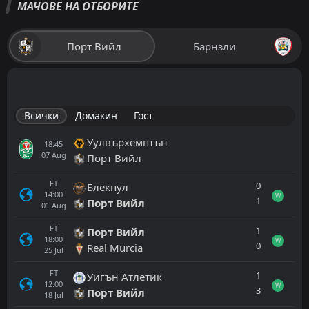
МАЧОВЕ НА ОТБОРИТЕ
Порт Вийл
Барнзли
Всички
Домакин
Гост
Уулвърхемптън
18:45
07
Aug
Порт Вийл
FT
0
Блекпул
14:00
W
1
Порт Вийл
01
Aug
FT
1
Порт Вийл
18:00
W
0
Real Murcia
25
Jul
FT
1
Уигън Атлетик
12:00
W
3
Порт Вийл
18
Jul