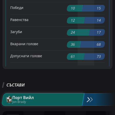
Победи
10
15
Равенства
12
14
Загуби
24
17
Вкарани голове
36
68
Допуснати голове
61
73
СЪСТАВИ
Порт Вийл
Jon Brady