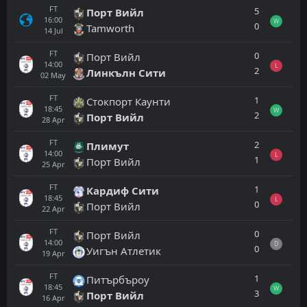
FT
5
Порт Вийл
16:00
W
0
Tamworth
14
Jul
FT
0
Порт Вийл
14:00
L
2
Линкълн Сити
02
May
FT
1
Стокпорт Каунти
18:45
W
2
Порт Вийл
28
Apr
FT
2
Плимут
14:00
L
1
Порт Вийл
25
Apr
FT
1
Кардиф Сити
18:45
L
0
Порт Вийл
22
Apr
FT
0
Порт Вийл
14:00
D
0
Уигън Атлетик
19
Apr
FT
1
Питърбъроу
18:45
W
3
Порт Вийл
16
Apr