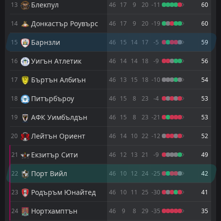
0
Барнзли
Блекпул
13
46
17
9
20
-11
60
21
Apr
Донкастър Роувърс
FT
14
46
17
9
20
-19
60
2
Барнзли
11:30
D
2
Брадфорд
18
Apr
Барнзли
15
46
15
14
17
-5
59
FT
0
Порт Вийл
Уигън Атлетик
16
46
14
14
18
-9
56
18:45
D
0
Барнзли
14
Apr
Бъртън Албиън
17
46
13
15
18
-10
54
FT
1
Родъръм Юнайтед
14:00
W
Питърбъроу
18
46
15
8
23
-4
53
3
Барнзли
11
Apr
АФК Уимбълдън
19
46
15
8
23
-21
53
FT
0
Барнзли
14:00
L
3
Плимут
06
Apr
Лейтън Ориент
20
46
14
10
22
-12
52
FT
1
Бъртън Албиън
Екзитър Сити
21
46
12
13
21
-9
49
14:00
D
1
Барнзли
03
Apr
Порт Вийл
22
46
10
12
24
-25
42
FT
0
Барнзли
15:00
Родъръм Юнайтед
23
46
10
11
25
-30
41
L
1
Донкастър Роувърс
21
Mar
Нортхамптън
24
46
9
8
29
-35
35