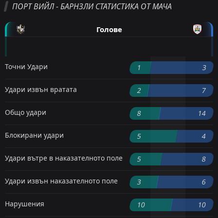
ПОРТ ВИЙЛ - БАРНЗЛИ СТАТИСТИКА ОТ МАЧА
Голове
Точни Удари
1
3
Удари извън вратата
2
7
Общо удари
8
14
Блокирани удари
5
4
Удари вътре в наказателното поле
5
8
Удари извън наказателното поле
3
6
Нарушения
10
10