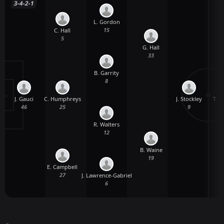
3-4-2-1
L. Gordon
15
C. Hall
5
G. Hall
33
B. Garrity
8
J. Gauci
J. Stockley
T. 
C. Humphreys
46
9
25
R. Walters
12
B. Waine
19
E. Campbell
27
J. Lawrence-Gabriel
6