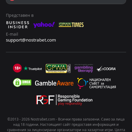
Алавес
Алавес
4
4
0
0
0
0
0
0
0
0
0
0
Осасуна
Осасуна
3
3
0
0
0
0
0
0
0
0
0
0
Представен в
Виляреал
Виляреал
20
20
0
0
0
0
0
0
0
0
0
0
E-mail
support@nostrabet.com
18+
©2013 - 2026 Nostrabet.com - Всички пpaвa зaпaзeни. Само за лица
над 18 години. Настоящият сайт предоставя информация и
сравнения за лицензирани организатори на хазартни игри. Целта