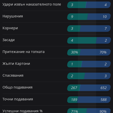
Удари извън наказателното поле
3
4
Нарушения
9
10
Корнери
3
7
Засади
4
2
Притежание на топката
30%
70%
Жълти Картони
1
2
Спасявания
2
3
Общо подавания
267
652
Точни подавания
189
588
Успешни подавания %
71%
90%