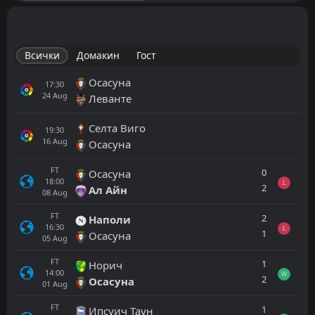
Всички
Домакин
Гост
Осасуна
17:30
24
Aug
Леванте
Селта Виго
19:30
16
Aug
Осасуна
FT
0
Осасуна
18:00
L
2
Ал Айн
08
Aug
FT
2
Наполи
16:30
L
1
Осасуна
05
Aug
FT
1
Норич
14:00
W
2
Осасуна
01
Aug
FT
1
Ипсуич Таун