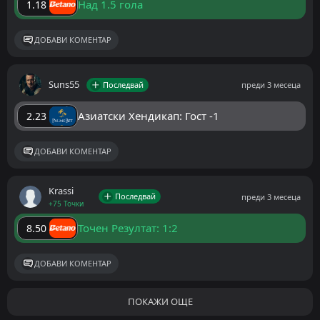
Над 1.5 гола
1.18
ДОБАВИ КОМЕНТАР
Suns55
Последвай
преди 3 месеца
Азиатски Хендикап: Гост -1
2.23
ДОБАВИ КОМЕНТАР
Krassi
Последвай
преди 3 месеца
+75 Точки
Точен Резултат: 1:2
8.50
ДОБАВИ КОМЕНТАР
ПОКАЖИ ОЩЕ