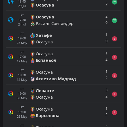
18:45
W
2
Осасуна
29
Jul
FT
2
Осасуна
17:30
W
0
Расинг Сантандер
24
Jul
FT
1
Хетафе
19:00
L
0
Осасуна
23
May
FT
1
Осасуна
17:00
L
2
Еспаньол
17
May
FT
1
Осасуна
19:30
L
2
Атлетико Мадрид
12
May
FT
3
Леванте
19:00
L
2
Осасуна
08
May
FT
1
Осасуна
19:00
L
2
Барселона
02
May
FT
2