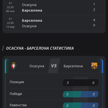
FT
1
Осасуна
22:30
2
Барселона
08
ное
FT
4
Барселона
22:00
0
Осасуна
13
мар
ОСАСУНА - БАРСЕЛОНА СТАТИСТИКА
VS
Осасуна
Барселона
Позиция
3
6
Победи
0
0
Равенства
0
0