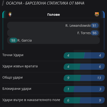
ОСАСУНА - БАРСЕЛОНА СТАТИСТИКА ОТ МАЧА
Голове
R. Lewandowski
'81 ︎
F. Torres
'86 ︎
'88 ︎
R. Garcia
Точни Удари
4
4
Удари извън вратата
4
6
Общо удари
9
13
Блокирани удари
1
3
Удари вътре в наказателното поле
6
9