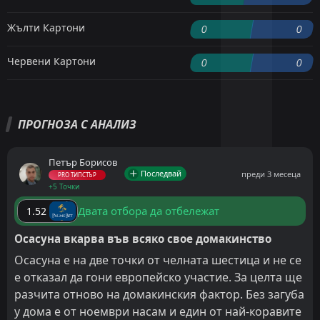
Жълти Картони
0
0
Червени Картони
0
0
ПРОГНОЗА С АНАЛИЗ
Петър Борисов
Последвай
преди 3 месеца
PRO ТИПСТЪР
+5 Точки
Двата отбора да отбележат
1.52
Осасуна вкарва във всяко свое домакинство
Осасуна е на две точки от челната шестица и не се
е отказал да гони европейско участие. За целта ще
разчита отново на домакинския фактор. Без загуба
у дома е от ноември насам и един от най-коравите