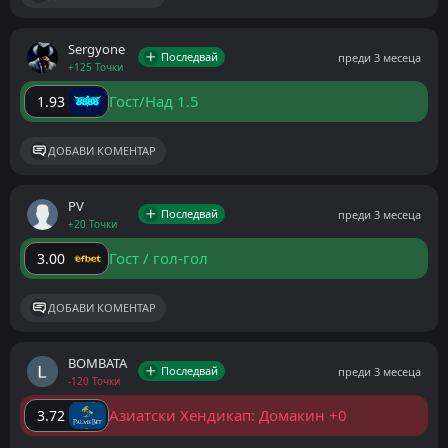
Sergyone
Последвай
преди 3 месеца
+125 Точки
Гост/Над 1.5
1.93
ДОБАВИ КОМЕНТАР
PV
Последвай
преди 3 месеца
+20 Точки
Гост / гол-гол
3.00
ДОБАВИ КОМЕНТАР
BOMBATA
Последвай
преди 3 месеца
-120 Точки
Азиатски Хендикап: Домакин +0
3.72