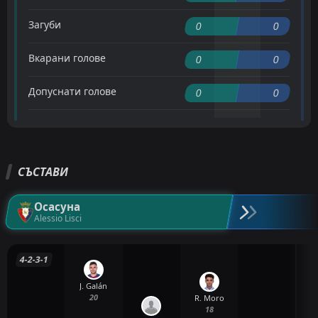
Загуби
0
0
Вкарани голове
0
0
Допуснати голове
0
0
СЪСТАВИ
Осасуна
Alessio Lisci
4-2-3-1
J. Galán
20
R. Moro
18