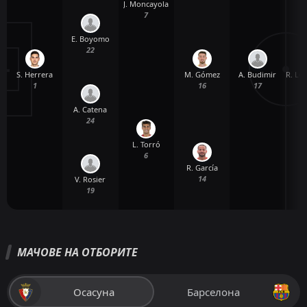
J. Moncayola
7
E. Boyomo
22
S. Herrera
A. Budimir
R. Le
M. Gómez
1
17
16
A. Catena
24
L. Torró
6
R. García
14
V. Rosier
19
МАЧОВЕ НА ОТБОРИТЕ
Осасуна
Барселона