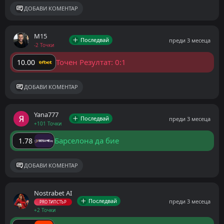
ДОБАВИ КОМЕНТАР
M15
Последвай
преди 3 месеца
-2 Точки
Точен Резултат: 0:1
10.00
ДОБАВИ КОМЕНТАР
Yana777
Последвай
преди 3 месеца
+101 Точки
Барселона да бие
1.78
ДОБАВИ КОМЕНТАР
Nostrabet AI
Последвай
преди 3 месеца
PRO ТИПСТЪР
+2 Точки