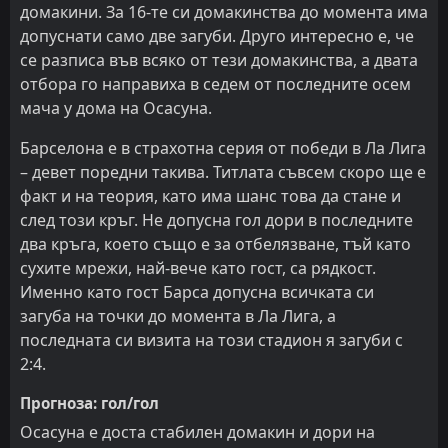
домакини. За 16-те си домакинства до момента има
допуснати само две загуби. Друго интересно е, че
се разписа във всяко от тези домакинства, а двата
отбора го направиха в седем от последните осем
мача у дома на Осасуна.
Барселона е в страхотна серия от победи в Ла Лига
– девет поредни такива. Титлата съвсем скоро ще е
факт и на теория, като има шанс това да стане и
след този кръг. Не допусна гол дори в последните
два кръга, което също е за отбелязване, тъй като
сухите мрежи, най-вече като гост, са рядкост.
Именно като гост Барса допусна всичката си
загуба на точки до момента в Ла Лига, а
последната си визита на този стадион я загуби с
2:4.
Прогноза: гол/гол
Осасуна е доста стабилен домакин и дори на