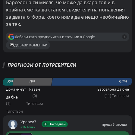
Барселона си мисля, че може да вкара гол и в
крайна сметка да станем свидетели на попадения
за двата отбора, което няма да е нещо необичайно
за тях.
Добави като предпочитан източник в Google
ДОБАВИ КОМЕНТАР
ПРОГНОЗИ ОТ ПОТРЕБИТЕЛИ
8%
0%
92%
Домакинът
Равен
Барселона да бие
(0)
(11) Типстъри
да бие
(1)
Типстъри
Типстъри
Vpenev7
Последвай
преди 3 месеца
+16 Точки