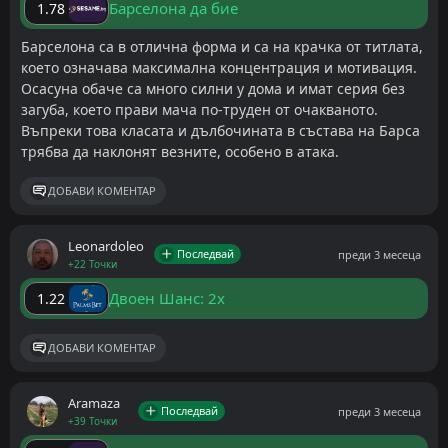
Барселона да бие
1.78
Барселона са в отлична форма и са на крачка от титлата,
което означава максимална концентрация и мотивация.
Осасуна обаче са много силни у дома и имат серия без
загуба, което прави мача по-труден от очакваното.
Въпреки това класата и дълбочината в състава на Барса
трябва да наклонят везните, особено в атака.
ДОБАВИ КОМЕНТАР
Leonardoleo
Последвай
преди 3 месеца
+22 Точки
Двоен Шанс: 2x
1.22
ДОБАВИ КОМЕНТАР
Aramaza
Последвай
преди 3 месеца
+39 Точки