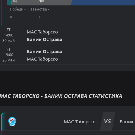
0%
0%
Победи -
Равенства -
0
0
FT
МАС Таборско
14:00
Баник Острава
30
май
FT
Баник Острава
19:00
МАС Таборско
26
май
МАС ТАБОРСКО - БАНИК ОСТРАВА СТАТИСТИКА
VS
МАС Таборско
Баник