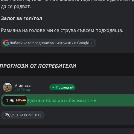
да се радват.
Залог за гол/гол
Размяна на голове ми се струва съвсем подходяща.
Добави като предпочитан източник в Google
ПРОГНОЗИ ОТ ПОТРЕБИТЕЛИ
Aramaza
Последвай
+10 Точки
Двата отбора да отбележат : Не
1.96
ДОБАВИ КОМЕНТАР