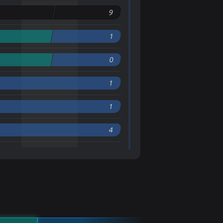
9
1
0
1
1
4