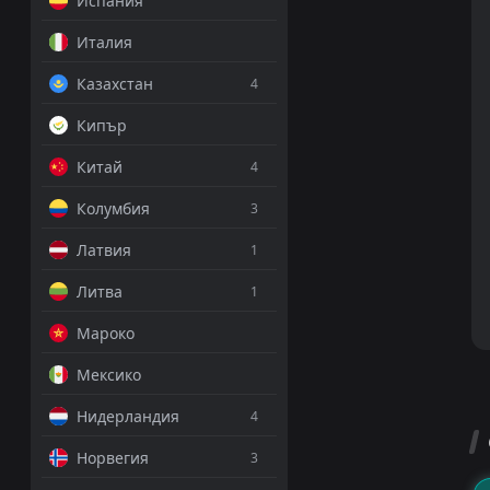
Испания
Италия
Казахстан
4
Кипър
Китай
4
Колумбия
3
Латвия
1
Литва
1
Мароко
Мексико
Нидерландия
4
Норвегия
3