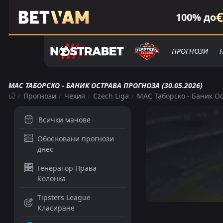
€
100% до
ПРОГНОЗИ
МАС ТАБОРСКО - БАНИК ОСТРАВА ПРОГНОЗА (30.05.2026)
Прогнози
Чехия
Czech Liga
МАС Таборско - Баник О
Всички мачове
Обосновани прогнози
днес
Генератор Права
Колонка
Tipsters League
Класиране