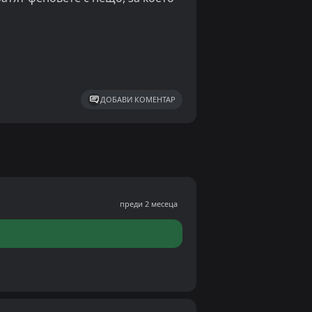
ДОБАВИ КОМЕНТАР
преди 2 месеца