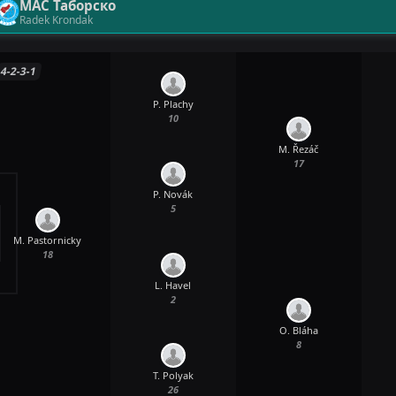
МАС Таборско
Radek Krondak
4-2-3-1
P. Plachy
10
M. Řezáč
17
P. Novák
5
M. Pastornicky
18
L. Havel
2
O. Bláha
8
T. Polyak
26