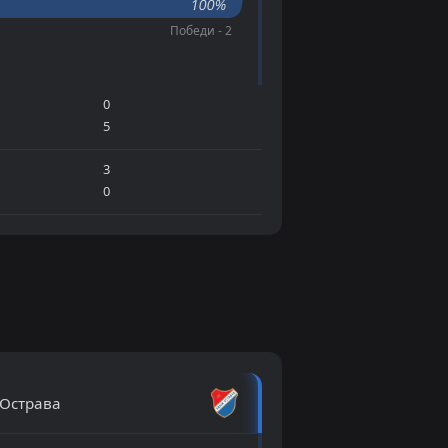
100%
Победи - 2
0
5
3
0
 Острава