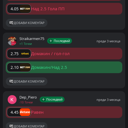
Над 2.5 Гола ПП
4.05
ДОБАВИ КОМЕНТАР
Straikarmen75
Последвай
преди 3 месеца
+1 Точки
Домакин / гол-гол
2.75
Домакин/Над 2.5
2.10
ДОБАВИ КОМЕНТАР
Dep_Piero
Последвай
преди 3 месеца
-10 Точки
Равен
4.45
ДОБАВИ КОМЕНТАР