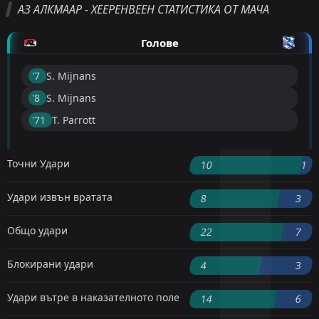
АЗ АЛКМААР - ХЕЕРЕНВЕЕН СТАТИСТИКА ОТ МАЧА
Голове
'7 ︎
S. Mijnans
'8 ︎
S. Mijnans
'71 ︎
T. Parrott
Точни Удари
10
1
Удари извън вратата
8
3
Общо удари
22
7
Блокирани удари
4
3
Удари вътре в наказателното поле
14
6