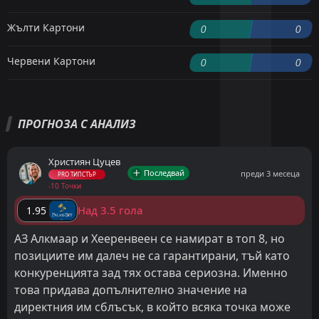
Жълти Картони
0
0
Червени Картони
0
0
ПРОГНОЗА С АНАЛИЗ
Християн Цуцев
Последвай
преди 3 месеца
PRO ТИПСТЪР
-10 Точки
Над 3.5 гола
1.95
АЗ Алкмаар и Хееренвеен се намират в топ 8, но
позициите им далеч не са гарантирани, тъй като
конкуренцията зад тях остава сериозна. Именно
това придава допълнително значение на
директния им сблъсък, в който всяка точка може