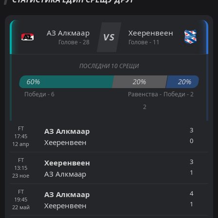
АЗ Алкмаар
Хееренвеен
VS
Голове - 28
Голове - 11
ПОСЛЕДНИ 10 СРЕЩИ
60%
20%
20%
Победи - 6
Равенства -
Победи - 2
2
FT
3
АЗ Алкмаар
17:45
0
Хееренвеен
12
апр
FT
3
Хееренвеен
13:15
1
АЗ Алкмаар
23
ное
FT
4
АЗ Алкмаар
19:45
1
Хееренвеен
22
май