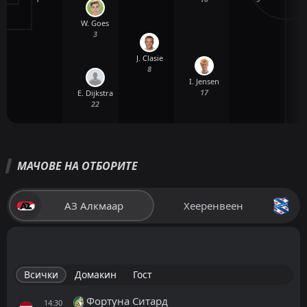
W. Goes
3
J. Clasie
8
I. Jensen
17
E. Dijkstra
22
МАЧОВЕ НА ОТБОРИТЕ
АЗ Алкмаар
Хееренвеен
Всички
Домакин
Гост
Фортуна Ситард
14:30