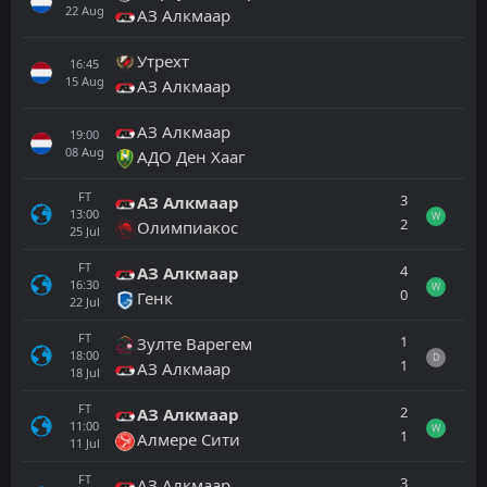
22
Aug
АЗ Алкмаар
Утрехт
16:45
15
Aug
АЗ Алкмаар
АЗ Алкмаар
19:00
08
Aug
АДО Ден Хааг
FT
3
АЗ Алкмаар
13:00
W
2
Олимпиакос
25
Jul
FT
4
АЗ Алкмаар
16:30
W
0
Генк
22
Jul
FT
1
Зулте Варегем
18:00
D
1
АЗ Алкмаар
18
Jul
FT
2
АЗ Алкмаар
11:00
W
1
Алмере Сити
11
Jul
FT
3
АЗ Алкмаар