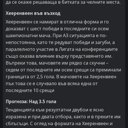
да се окаже решаваща в битката за челните места.
Хееренвеен във възход
Хееренвеен се намират в отлична форма и го
доказват с шест победи в последните си осем
шампионатни мача. При АЗ ситуацията е по-
непостоянна, като те редуват победи и загуби, а
паралелното участие в Лигата на конференциите
също оказва влияние върху представянето им.
Въпреки това, мачовете им рядко са скучни –
седем от последните им осем срещи са преминали
границата от 2,5 гола. В мачовете на Хееренвеен
пък това се е случвало във всяка една от
последните 10 срещи
Прогноза: Над 3.5 гола
Тенденцията към резултатни двубои е ясно
изразена и при двата отбора, както и в преките им
сблъсъци. С оглед на формата на Хееренвеен и