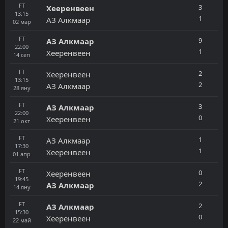
FT
3
Хееренвеен
13:15
1
АЗ Алкмаар
02
мар
FT
9
АЗ Алкмаар
22:00
1
Хееренвеен
14
сеп
FT
2
Хееренвеен
13:15
2
АЗ Алкмаар
28
яну
FT
3
АЗ Алкмаар
22:00
0
Хееренвеен
21
окт
FT
1
АЗ Алкмаар
17:30
1
Хееренвеен
01
апр
FT
0
Хееренвеен
19:45
2
АЗ Алкмаар
14
яну
FT
2
АЗ Алкмаар
15:30
0
Хееренвеен
22
май