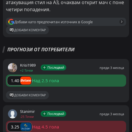
атакуващия стил на АЗ, очаквам открит мач с поне
четири попадения.
Добави като предпочитан източник в Google
ДОБАВИ КОМЕНТАР
ПРОГНОЗИ ОТ ПОТРЕБИТЕЛИ
Krisi1989
Последвай
преди 3 месеца
+2 Точки
Над 2.5 гола
1.40
ДОБАВИ КОМЕНТАР
Stanimir
Последвай
преди 3 месеца
-25 Точки
Над 4.5 гола
3.25