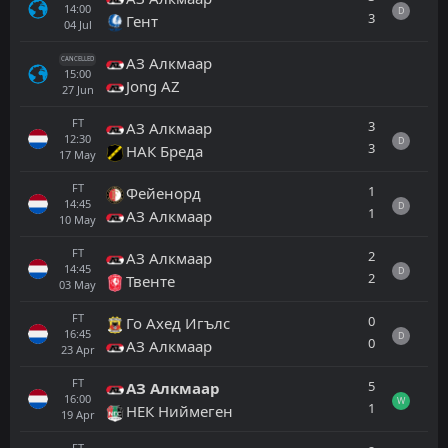
14:00
D
3
Гент
04
Jul
АЗ Алкмаар
CANCELLED
15:00
Jong AZ
27
Jun
FT
3
АЗ Алкмаар
12:30
D
3
НАК Бреда
17
May
FT
1
Фейенорд
14:45
D
1
АЗ Алкмаар
10
May
FT
2
АЗ Алкмаар
14:45
D
2
Твенте
03
May
FT
0
Го Ахед Игълс
16:45
D
0
АЗ Алкмаар
23
Apr
FT
5
АЗ Алкмаар
16:00
W
1
НЕК Ниймеген
19
Apr
FT