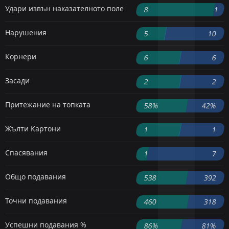
Удари извън наказателното поле
8
1
Нарушения
5
10
Корнери
6
6
Засади
2
2
Притежание на топката
58%
42%
Жълти Картони
1
1
Спасявания
1
7
Общо подавания
538
392
Точни подавания
460
318
Успешни подавания %
86%
81%