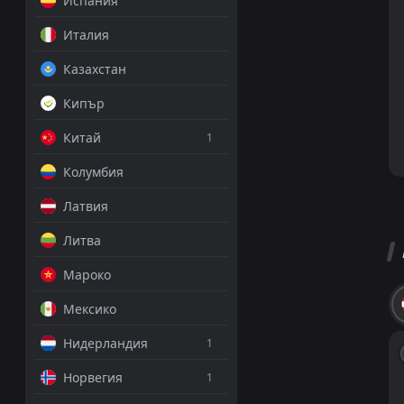
Испания
Италия
Казахстан
Кипър
Китай
1
Колумбия
Латвия
Литва
Мароко
Мексико
Нидерландия
1
Норвегия
1