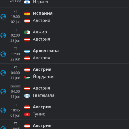
24
Sep
Израел
FT
Испания
19:00
Австрия
02
Jul
FT
Алжир
02:00
Австрия
28
Jun
FT
Аржентина
17:00
Австрия
22
Jun
FT
Австрия
04:00
Йордания
17
Jun
Австрия
CANCELLED
04:00
Гватемала
11
Jun
FT
Австрия
18:45
Тунис
01
Jun
FT
Австрия
18:45