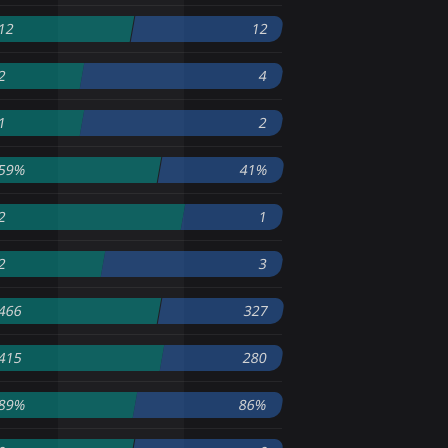
12
12
2
4
1
2
59%
41%
2
1
2
3
466
327
415
280
89%
86%