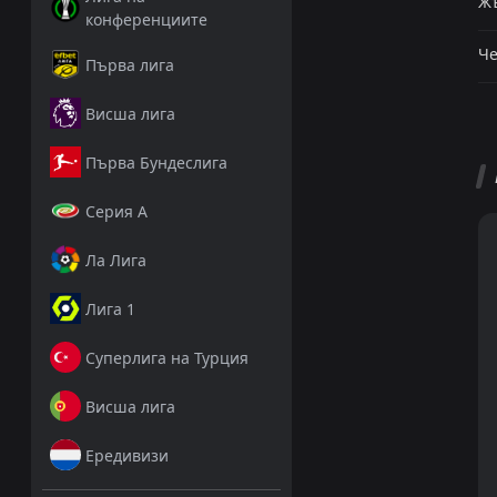
Жъ
конференциите
Че
Първа лига
Висша лига
Първа Бундеслига
Серия А
Ла Лига
Лига 1
Суперлига на Турция
Висша лига
Ередивизи