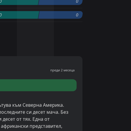
0
0
0
0
преди 2 месеца
ътува към Северна Америка.
оследните си десет мача. Без
 десет от тях. Една от
 африкански представител,