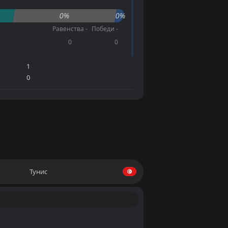
0%
0%
Равенства -
Победи -
0
0
1
0
Тунис