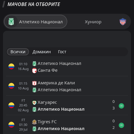
МАЧОВЕ НА ОТБОРИТЕ
Атлетико Национал
Хуниор
Всички
Домакин
Гост
Атлетико Национал
01:10
16
Aug
Санта Фе
Америка де Кали
01:15
10
Aug
Атлетико Национал
FT
0
Хагуарес
20:45
W
3
Атлетико Национал
02
Aug
FT
0
Tigres FC
01:30
W
2
Атлетико Национал
29
Jul