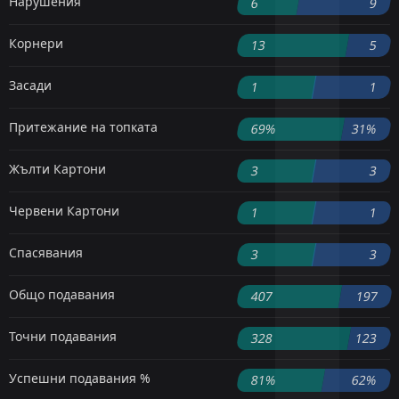
Нарушения
6
9
Корнери
13
5
Засади
1
1
Притежание на топката
69%
31%
Жълти Картони
3
3
Червени Картони
1
1
Спасявания
3
3
Общо подавания
407
197
Точни подавания
328
123
Успешни подавания %
81%
62%