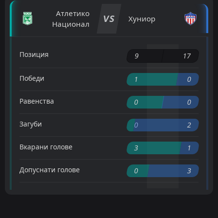
Атлетико
VS
Хуниор
Национал
Позиция
9
17
Победи
1
0
Равенства
0
0
Загуби
0
2
Вкарани голове
3
1
Допуснати голове
0
3