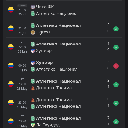
Чико ФК
ОТЛОЖЕН
21:00
Атлетико Национал
25
Jul
FT
2
Атлетико Национал
21:00
W
0
Tigres FC
21
Jul
FT
1
Атлетико Национал
22:00
W
0
Хуниор
08
Jun
FT
3
Хуниор
00:30
L
0
Атлетико Национал
03
Jun
FT
3
Атлетико Национал
23:00
W
1
Депортес Толима
23
May
FT
0
Депортес Толима
23:00
W
1
Атлетико Национал
16
May
FT
7
Атлетико Национал
23:20
W
1
Ла Екуидад
12
May