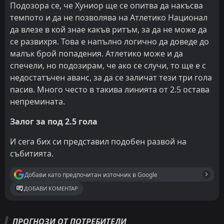
Подозора се, че Хуниор ще се опитва да накъсва
темпото и да не позволява на Атлетико Национал
да влезе в кой знае какъв ритъм, за да не може да
се развихря. Това е напълно логично да доведе до
малък брой попадения. Атлетико може и да
спечели, но подозирам, че ако се случи, то ще е с
недостатъчен аванс, за да се заличат тези три гола
пасив. Много често в такива линията от 2.5 остава
непремината.
Залог за под 2.5 гола
И сега бих си представил подобен развой на
събитията.
Добави като предпочитан източник в Google
ДОБАВИ КОМЕНТАР
ПРОГНОЗИ ОТ ПОТРЕБИТЕЛИ