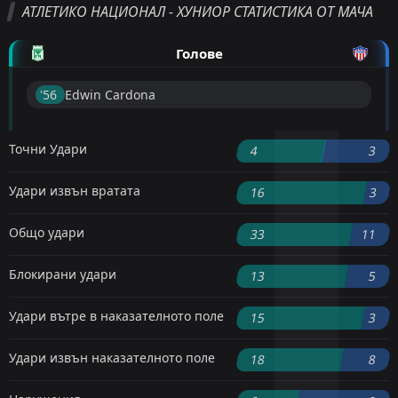
АТЛЕТИКО НАЦИОНАЛ - ХУНИОР СТАТИСТИКА ОТ МАЧА
Голове
'56 ︎
Edwin Cardona
Точни Удари
4
3
Удари извън вратата
16
3
Общо удари
33
11
Блокирани удари
13
5
Удари вътре в наказателното поле
15
3
Удари извън наказателното поле
18
8