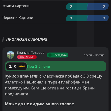
Жълти Картони
0
0
Червени Картони
0
0
ПРОГНОЗА С АНАЛИЗ
Емануил Тодоров
Последвай
преди 2 месеца
PRO ТИПСТЪР
Под 2.5 гола
2.10
Хуниор впечатли с класическа победа с 3:0 срещу
Атлетико Национал в първи плейофен мач
помежду им. Сега ще отива на гости да брани
преднината.
Може да не видим много голове