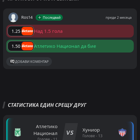
Ros14
Последвай
преди 2 месеца
Над 1.5 гола
1.25
Атлетико Национал да бие
1.50
ДОБАВИ КОМЕНТАР
СТАТИСТИКА ЕДИН СРЕЩУ ДРУГ
Атлетико
Хуниор
VS
Национал
Голове - 13
Голове - 11