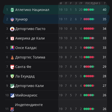
11
Aug
Депортиво Перейра
М
П
Р
З
ГР
ПОСЛЕДНИ 5
Т
Атлетико Национал
1
19
13
1
5
20
40
FT
0
Хуниор
01:15
L
1
Мийонариос
Хуниор
2
02
Aug
19
11
2
6
7
35
PEN
5
Barranquilla
Депортиво Пасто
3
19
10
4
5
4
34
22:30
L
3
Хуниор
29
Jul
Америка де Кали
4
19
10
3
6
10
33
FT
2
Депортес Толима
Онсе Калдас
5
01:15
19
8
9
2
9
33
L
1
Хуниор
26
Jul
Депортес Толима
6
19
8
7
4
10
31
FT
2
Хуниор
00:30
D
2
Barranquilla
Санта Фе
7
19
7
8
4
7
29
23
Jul
Ла Екуидад
8
FT
19
7
7
5
0
28
1
Атлетико Национал
22:00
L
0
Хуниор
08
Jun
Депортиво Кали
9
19
7
6
6
4
27
FT
3
Хуниор
Мийонариос
10
19
7
5
7
8
26
00:30
W
0
Атлетико Национал
03
Jun
Индепендиенте
FT
11
19
7
5
7
2
26
4
Палмейрас