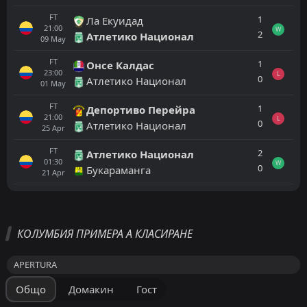
FT
1
Ла Екуидад
21:00
W
2
Атлетико Национал
09
May
FT
1
Онсе Калдас
23:00
L
0
Атлетико Национал
01
May
FT
1
Депортиво Перейра
21:00
L
0
Атлетико Национал
25
Apr
FT
2
Атлетико Национал
01:30
W
0
Букараманга
21
Apr
Всички
Домакин
Гост
КОЛУМБИЯ ПРИМЕРА А КЛАСИРАНЕ
Чико ФК
01:15
APERTURA
18
Aug
Хуниор
Общо
Домакин
Гост
Хуниор
01:05