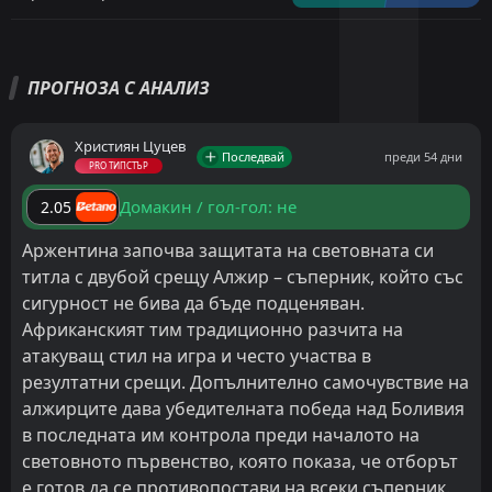
ПРОГНОЗА С АНАЛИЗ
Християн Цуцев
Последвай
преди 54 дни
PRO ТИПСТЪР
Домакин / гол-гол: не
2.05
Аржентина започва защитата на световната си
титла с двубой срещу Алжир – съперник, който със
сигурност не бива да бъде подценяван.
Африканският тим традиционно разчита на
атакуващ стил на игра и често участва в
резултатни срещи. Допълнително самочувствие на
алжирците дава убедителната победа над Боливия
в последната им контрола преди началото на
световното първенство, която показа, че отборът
е готов да се противопостави на всеки съперник.