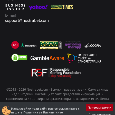
E-mail
support@nostrabet.com
18+
©2013 - 2026 Nostrabet.com - Всички пpaвa зaпaзeни. Само за лица
над 18 години. Настоящият сайт предоставя информация и
сравнения за лицензирани организатори на хазартни игри. Целта
на съдържанието е да подпомогне информирания избор на
Приемам всички
потребителите. Хазартът носи риск от развиване на зависимост.
Използвайки този сайт, вие се съгласявате с
нашата
Политика за Бисквитките
Играйте отговорно!
Предпочитания