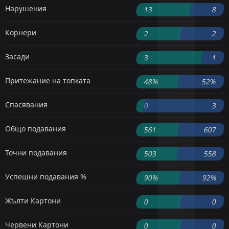
Нарушения
13
8
Корнери
2
2
Засади
3
1
Притежание на топката
48%
52%
Спасявания
0
3
Общо подавания
561
607
Точни подавания
503
558
Успешни подавания %
90%
92%
Жълти Картони
0
0
Червени Картони
0
0