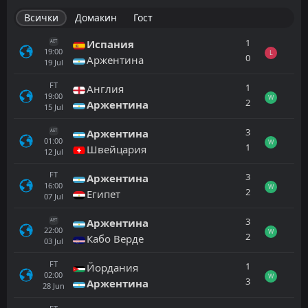
Всички
Домакин
Гост
1
Испания
AET
19:00
L
0
Аржентина
19
Jul
FT
1
Англия
19:00
W
2
Аржентина
15
Jul
3
Аржентина
AET
01:00
W
1
Швейцария
12
Jul
FT
3
Аржентина
16:00
W
2
Египет
07
Jul
3
Аржентина
AET
22:00
W
2
Кабо Верде
03
Jul
FT
1
Йордания
02:00
W
3
Аржентина
28
Jun