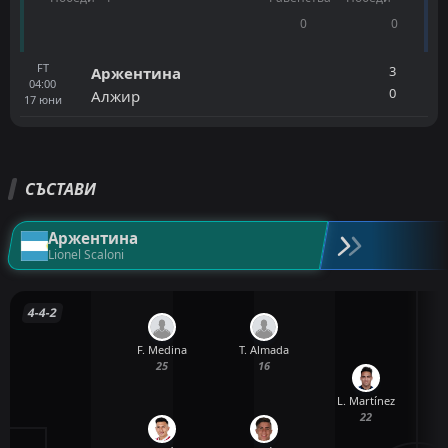
0
0
FT
3
Аржентина
04:00
0
Алжир
17
юни
СЪСТАВИ
Аржентина
Lionel Scaloni
4-4-2
F. Medina
T. Almada
25
16
L. Martínez
22