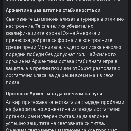
Аржентина разчитат на стабилността си
Световните шампиони влизат в турнира в отлично
настроение. Те спечелиха убедително
квалификациите в зона Южна Америка и
пренесоха добрата си форма и в контролните
срещи преди Мондиала, където записаха няколко
поредни победи без допуснат гол. Най-силното
оръжие на Аржентина остава стабилната игра в
защита, а в предни позиции отборът разполага с
достатъчно класа, за да реши всеки мач в своя
полза.
Прогноза: Аржентина да спечели на нула
Алжир притежава качествата да създаде проблеми
на фаворита, но Аржентина изглежда достатъчно
организиран и уверен състав, за да започне
успешно защитата на световната си титла.
Очаквам световните шампиони да контролират