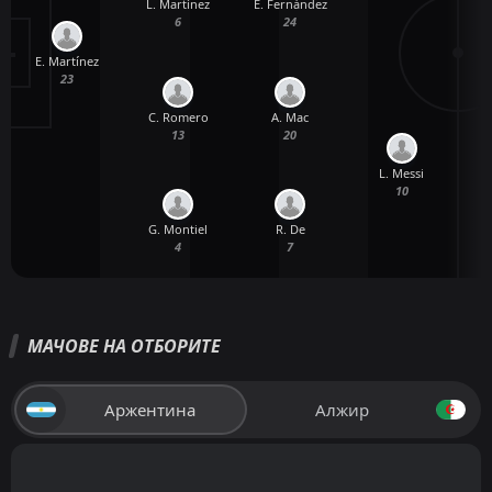
L. Martínez
E. Fernández
6
24
E. Martínez
23
C. Romero
A. Mac
13
20
L. Messi
10
G. Montiel
R. De
4
7
МАЧОВЕ НА ОТБОРИТЕ
Аржентина
Алжир