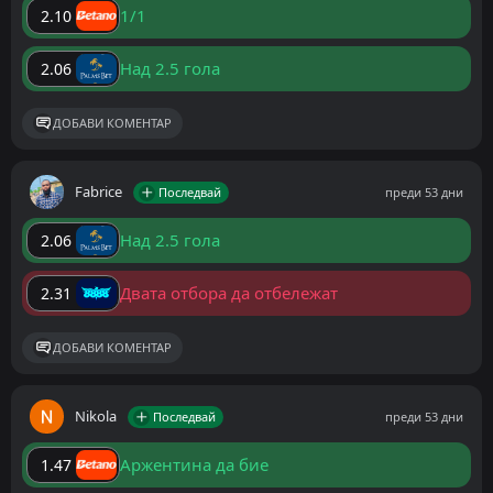
1/1
2.10
Над 2.5 гола
2.06
ДОБАВИ КОМЕНТАР
Fabrice
Последвай
преди 53 дни
Над 2.5 гола
2.06
Двата отбора да отбележат
2.31
ДОБАВИ КОМЕНТАР
Nikola
Последвай
преди 53 дни
Аржентина да бие
1.47