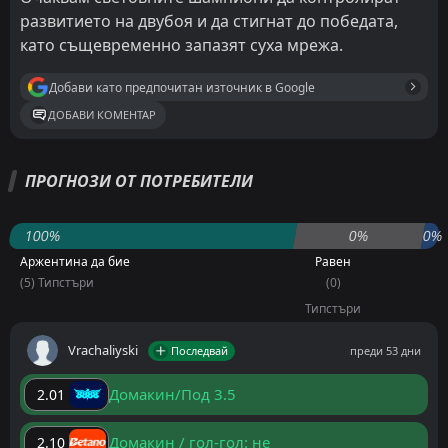
развитието на двубоя и да стигнат до победата,
като същевременно запазят суха мрежа.
Добави като предпочитан източник в Google
ДОБАВИ КОМЕНТАР
ПРОГНОЗИ ОТ ПОТРЕБИТЕЛИ
100%
0%
0%
Аржентина да бие
Равен
(5) Типстъри
(0)
Типстъри
Vrachaliyski
Последвай
преди 53 дни
Домакин/Под 3.5
2.01
Домакин / гол-гол: не
2.10