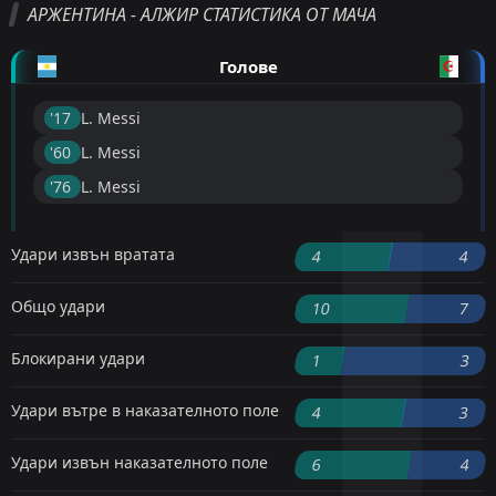
АРЖЕНТИНА - АЛЖИР СТАТИСТИКА ОТ МАЧА
Голове
'17 ︎
L. Messi
'60 ︎
L. Messi
'76 ︎
L. Messi
Удари извън вратата
4
4
Общо удари
10
7
Блокирани удари
1
3
Удари вътре в наказателното поле
4
3
Удари извън наказателното поле
6
4