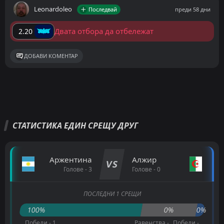
Leonardoleo
Последвай
преди 58 дни
Двата отбора да отбележат
2.20
ДОБАВИ КОМЕНТАР
СТАТИСТИКА ЕДИН СРЕЩУ ДРУГ
Аржентина
Алжир
VS
Голове - 3
Голове - 0
ПОСЛЕДНИ 1 СРЕЩИ
100%
0%
0%
Победи - 1
Равенства -
Победи -