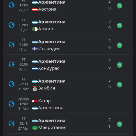
FT
2
Аржентина
17:00
W
0
Австрия
22
Jun
FT
3
Аржентина
01:00
W
0
Алжир
17
Jun
FT
3
Аржентина
01:00
W
0
Исландия
10
Jun
FT
2
Аржентина
00:00
W
0
Хондурас
07
Jun
FT
5
Аржентина
23:30
W
0
Замбия
31
Mar
Катар
CANCELLED
12:00
Аржентина
31
Mar
FT
2
Аржентина
23:15
W
1
Мавритания
27
Mar