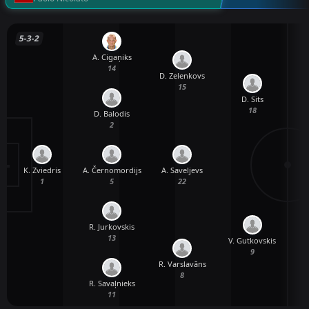
5-3-2
A. Cigaņiks
14
D. Zelenkovs
15
D. Sits
18
D. Balodis
2
K. Zviedris
A. Černomordijs
A. Saveljevs
1
5
22
R. Jurkovskis
13
V. Gutkovskis
9
R. Varslavāns
8
R. Savaļnieks
11