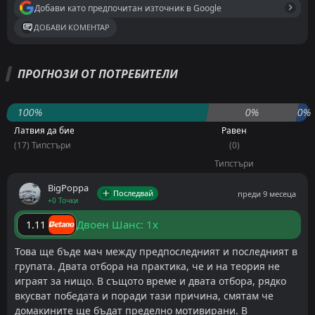
Добави като предпочитан източник в Google
ДОБАВИ КОМЕНТАР
ПРОГНОЗИ ОТ ПОТРЕБИТЕЛИ
100%
0%
0%
Латвия да бие
Равен
(17) Типстъри
(0)
Типстъри
BigPoppa
Последвай
преди 9 месеца
+0 Точки
Двоен Шанс: 1x
1.11
Това ще бъде мач между предпоследният и последният в
групата. Двата отбора на практика, че и на теория не
играят за нищо. В същото време и двата отбора, рядко
вкусват победата и поради тази причина, смятам че
домакините ще бъдат пределно мотивирани. В