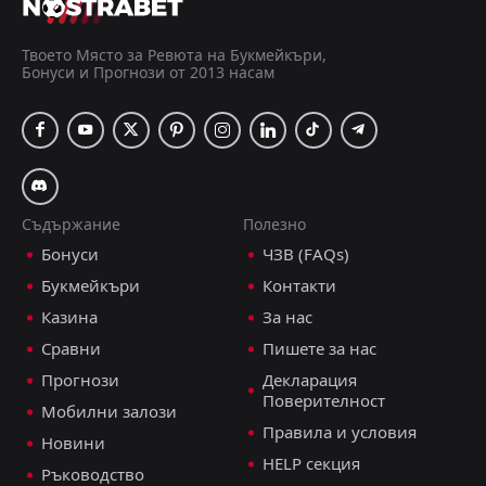
Андора
18:45
24
Sep
Малта
Твоето Място за Ревюта на Букмейкъри,
Бонуси и Прогнози от 2013 насам
FT
3
Косово
18:00
L
0
Андора
07
Jun
FT
2
Андора
17:00
W
0
Лихтенщайн
04
Jun
Съдържание
Полезно
FT
1
Ирак
Бонуси
ЧЗВ (FAQs)
16:00
L
0
Андора
29
May
Букмейкъри
Контакти
FT
0
Сан Марино
Казина
За нас
16:00
D
0
Андора
31
Mar
Сравни
Пишете за нас
FT
Прогнози
Декларация
2
Черна гора
17:00
L
Поверителност
0
Андора
Мобилни залози
27
Mar
Правила и условия
Новини
FT
4
Финландия
HELP секция
17:00
L
Ръководство
0
Андора
17
Nov