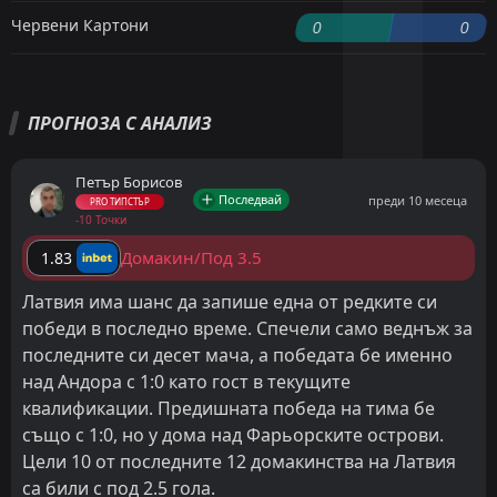
Червени Картони
0
0
ПРОГНОЗА С АНАЛИЗ
Петър Борисов
Последвай
преди 10 месеца
PRO ТИПСТЪР
-10 Точки
Домакин/Под 3.5
1.83
Латвия има шанс да запише една от редките си
победи в последно време. Спечели само веднъж за
последните си десет мача, а победата бе именно
над Андора с 1:0 като гост в текущите
квалификации. Предишната победа на тима бе
също с 1:0, но у дома над Фарьорските острови.
Цели 10 от последните 12 домакинства на Латвия
са били с под 2.5 гола.