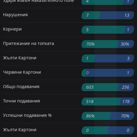
Удари извън наказателното поле
4
1
Нарушения
7
13
Корнери
5
1
Притежание на топката
70%
30%
Жълти Картони
1
3
Червени Картони
0
1
Общо подавания
603
256
Точни подавания
518
178
Успешни подавания %
86%
70%
Жълти Картони
0
0