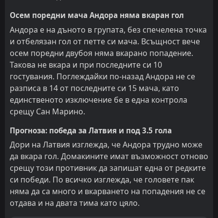
Осем поредни мача Андора няма вкаран гол
Андора е на дъното в групата, без спечелена точка
и отбелязан гол от петте си мача. Всъщност вече
осем поредни двубоя няма вкарано попадение.
Такова не вкара и при последните си 10
гостувания. Поглеждайки по-назад Андора не се
разписа в 14 от последните си 15 мача, като
единственото изключение бе в една контрола
срещу Сан Марино.
Прогноза: победа за Латвия и под 3.5 гола
Дори на Латвия изглежда, че Андора трудно може
да вкара гол. Домакините имат възможност отново
срещу този противник да запишат една от редките
си победи. По всичко изглежда, че головете пак
няма да са много и вкарването на попадения не се
отдава и на двата тима като цяло.