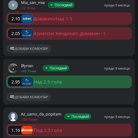
Mia_san_mia
Последвай
преди 9 месеца
-30 Точки
Домакин/Над 1.5
2.10
Азиатски Хендикап: Домакин -1
2.05
ДОБАВИ КОМЕНТАР
Illyrian
Последвай
преди 9 месеца
+49 Точки
Над 2.5 гола
2.95
ДОБАВИ КОМЕНТАР
Az_samo_da_popitam
Последвай
преди 9 месеца
-104 Точки
Под 3.5 гола
1.16