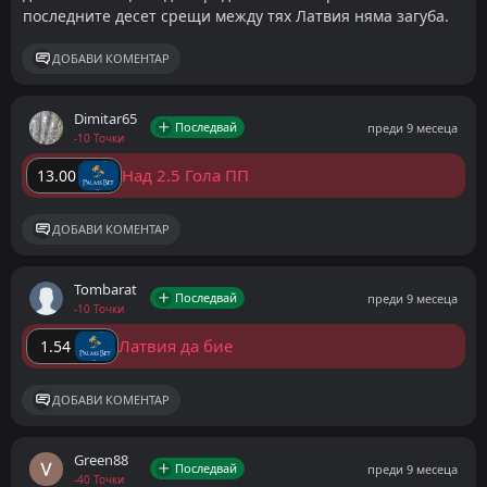
последните десет срещи между тях Латвия няма загуба.
ДОБАВИ КОМЕНТАР
Dimitar65
Последвай
преди 9 месеца
-10 Точки
Над 2.5 Гола ПП
13.00
ДОБАВИ КОМЕНТАР
Tombarat
Последвай
преди 9 месеца
-10 Точки
Латвия да бие
1.54
ДОБАВИ КОМЕНТАР
Green88
Последвай
преди 9 месеца
-40 Точки