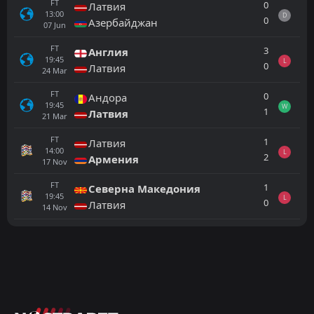
FT
0
Латвия
13:00
D
0
Азербайджан
07
Jun
FT
3
Англия
19:45
L
0
Латвия
24
Mar
FT
0
Андора
19:45
W
1
Латвия
21
Mar
FT
1
Латвия
14:00
L
2
Армения
17
Nov
FT
1
Северна Македония
19:45
L
0
Латвия
14
Nov
Всички
Домакин
Гост
Литва
16:00
30
Sep
Андора