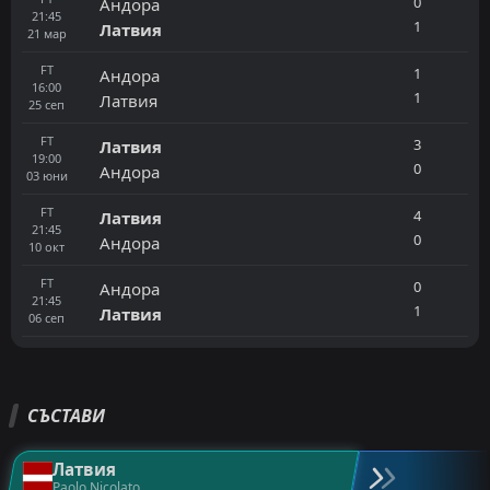
0
Андора
21:45
1
Латвия
21
мар
FT
1
Андора
16:00
1
Латвия
25
сеп
FT
3
Латвия
19:00
0
Андора
03
юни
FT
4
Латвия
21:45
0
Андора
10
окт
FT
0
Андора
21:45
1
Латвия
06
сеп
СЪСТАВИ
Латвия
Paolo Nicolato