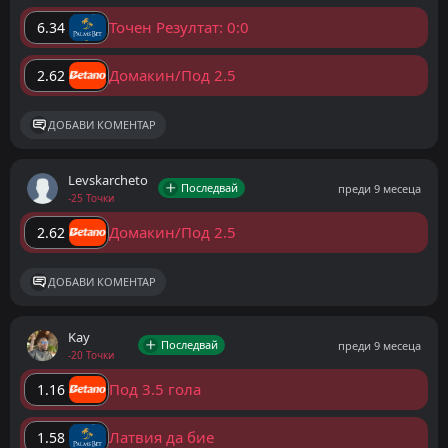
Точен Резултат: 0:0
6.34
Домакин/Под 2.5
2.62
ДОБАВИ КОМЕНТАР
Levskarcheto
Последвай
преди 9 месеца
-25 Точки
Домакин/Под 2.5
2.62
ДОБАВИ КОМЕНТАР
Kay
Последвай
преди 9 месеца
-20 Точки
Под 3.5 гола
1.16
Латвия да бие
1.58