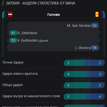
ЛАТВИЯ - АНДОРА СТАТИСТИКА ОТ МАЧА
Голове
M. San Nicolas
'33 ︎
'41 ︎
D. Zelenkovs
'55 ︎
V. Gutkovskis
(Дузпа)
I. Oliveira
'78 ︎
Точни Удари
2
2
Удари извън вратата
4
3
Общо удари
9
5
Удари вътре в наказателното поле
5
4