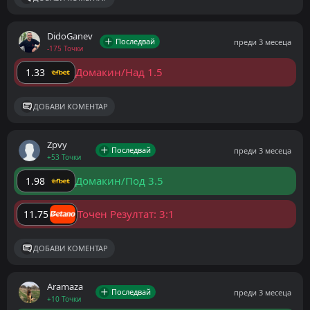
DidoGanev
Последвай
преди 3 месеца
-175 Точки
Домакин/Над 1.5
1.33
ДОБАВИ КОМЕНТАР
Zpvy
Последвай
преди 3 месеца
+53 Точки
Домакин/Под 3.5
1.98
Точен Резултат: 3:1
11.75
ДОБАВИ КОМЕНТАР
Aramaza
Последвай
преди 3 месеца
+10 Точки