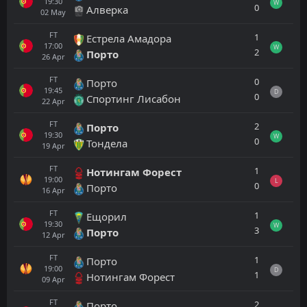
19:30
W
0
Алверка
02
May
FT
1
Естрела Амадора
17:00
W
2
Порто
26
Apr
FT
0
Порто
19:45
D
0
Спортинг Лисабон
22
Apr
FT
2
Порто
19:30
W
0
Тондела
19
Apr
FT
1
Нотингам Форест
19:00
L
0
Порто
16
Apr
FT
1
Ещорил
19:30
W
3
Порто
12
Apr
FT
1
Порто
19:00
D
1
Нотингам Форест
09
Apr
FT
2
Порто