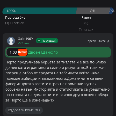
100%
0%
0%
Порто да бие
Равен
(3) Типстъри
(0)
Типстъри
Galin1969
Последвай
преди 3 месеца
+5 Точки
Двоен Шанс: 1x
1.03
Порто продължава борбата за титлата и е все по-близо
до нея като играе много силно и резултатно.В този мач
посреща отбор от средата на таблицата който няма
големие амбиции и възможности.Домакините са явен
фаворит докато гостите играят с променлив успех
особено навън.Иисторията и статистиката са убедително
на страната на домакините и всичко друго освен победа
за Порто ще е изненада-1х
ДОБАВИ КОМЕНТАР