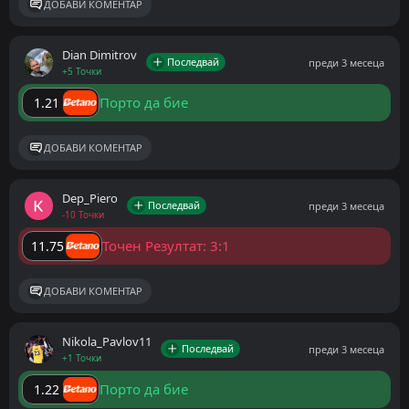
ДОБАВИ КОМЕНТАР
Dian Dimitrov
Последвай
преди 3 месеца
+5 Точки
Порто да бие
1.21
ДОБАВИ КОМЕНТАР
Dep_Piero
Последвай
преди 3 месеца
-10 Точки
Точен Резултат: 3:1
11.75
ДОБАВИ КОМЕНТАР
Nikola_Pavlov11
Последвай
преди 3 месеца
+1 Точки
Порто да бие
1.22