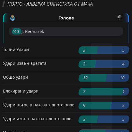
ПОРТО - АЛВЕРКА СТАТИСТИКА ОТ МАЧА
Голове
'40 ︎
J. Bednarek
Точни Удари
3
5
Удари извън вратата
2
4
Общо удари
12
10
Блокирани удари
7
1
Удари вътре в наказателното поле
9
5
Удари извън наказателното поле
3
5