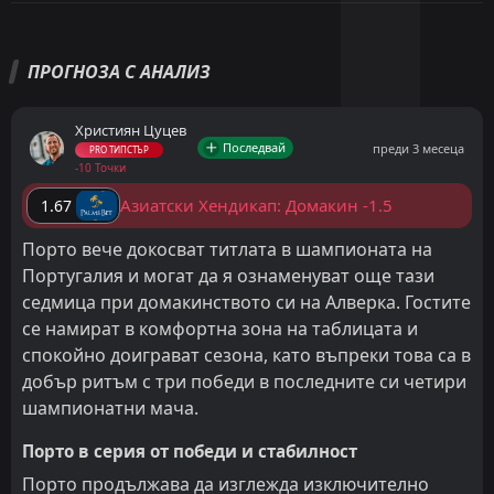
ПРОГНОЗА С АНАЛИЗ
Християн Цуцев
Последвай
преди 3 месеца
PRO ТИПСТЪР
-10 Точки
Азиатски Хендикап: Домакин -1.5
1.67
Порто вече докосват титлата в шампионата на
Португалия и могат да я ознаменуват още тази
седмица при домакинството си на Алверка. Гостите
се намират в комфортна зона на таблицата и
спокойно доиграват сезона, като въпреки това са в
добър ритъм с три победи в последните си четири
шампионатни мача.
Порто в серия от победи и стабилност
Порто продължава да изглежда изключително