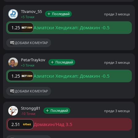
ТIvanov_55
Последвай
преди 3 месеца
+5 Точки
Азиатски Хендикап: Домакин -0.5
1.25
ДОБАВИ КОМЕНТАР
PetarTraykov
Последвай
преди 3 месеца
+3 Точки
Азиатски Хендикап: Домакин -0.5
1.25
ДОБАВИ КОМЕНТАР
Strongg81
Последвай
преди 3 месеца
-10 Точки
Домакин/Над 3.5
2.51