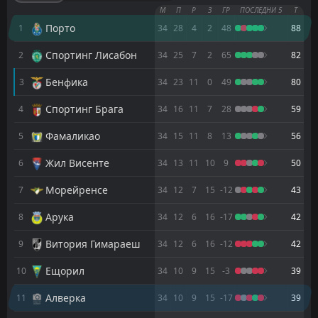
Алверка
М
П
Р
З
ГР
ПОСЛЕДНИ 5
Т
CANCELLED
12:00
Academica
Порто
1
34
28
4
2
48
88
29
Jul
Спортинг Лисабон
2
FT
34
25
7
2
65
82
1
Мафра
09:30
L
0
Алверка
25
Jul
Бенфика
3
34
23
11
0
49
80
FT
2
Алверка
Спортинг Брага
4
34
16
11
7
28
59
12:00
W
0
Ещорил
22
Jul
Фамаликао
5
34
15
11
8
13
56
FT
2
Алверка
10:00
W
Жил Висенте
6
34
13
11
10
9
50
1
CF Os Belenenses
17
Jul
Морейренсе
7
34
12
7
15
-12
43
Алверка
CANCELLED
12:00
Естрела Амадора
11
Арука
Jul
8
34
12
6
16
-17
42
FT
1
Фамаликао
Витория Гимараеш
9
34
12
6
16
-12
42
19:30
L
0
Алверка
16
May
Ещорил
10
34
10
9
15
-3
39
FT
1
Алверка
19:30
Алверка
11
34
10
9
15
-17
39
D
1
Ещорил
10
May