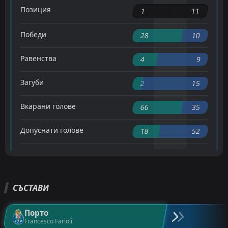
Позиция
1
11
Победи
28
10
Равенства
4
9
Загуби
2
15
Вкарани голове
66
35
Допуснати голове
18
52
СЪСТАВИ
Порто
Francesco Farioli