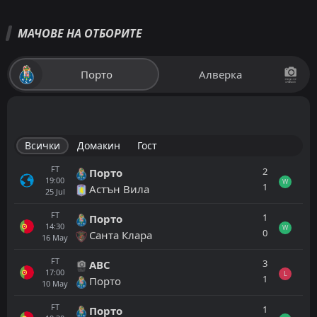
МАЧОВЕ НА ОТБОРИТЕ
Порто
Алверка
Всички
Домакин
Гост
FT
2
Порто
19:00
W
1
Астън Вила
25
Jul
FT
1
Порто
14:30
W
0
Санта Клара
16
May
FT
3
АВС
17:00
L
1
Порто
10
May
FT
1
Порто