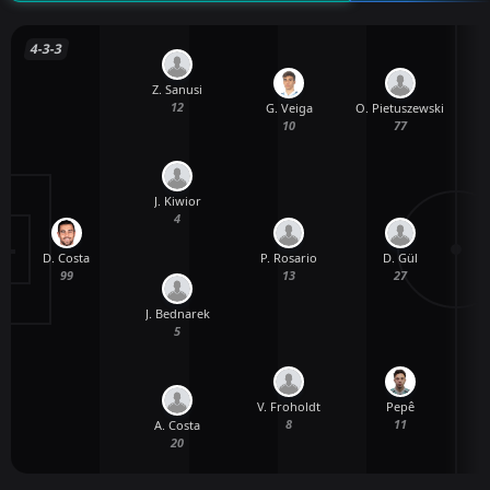
4-3-3
Z. Sanusi
12
G. Veiga
O. Pietuszewski
C
10
77
J. Kiwior
4
D. Costa
P. Rosario
D. Gül
99
13
27
J. Bednarek
5
V. Froholdt
Pepê
F
8
11
A. Costa
20