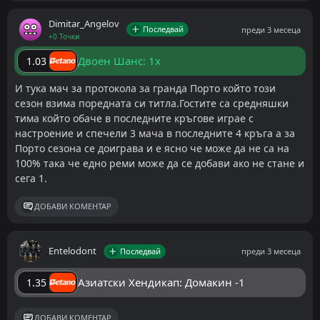
Dimitar_Angelov
Последвай
преди 3 месеца
+0 Точки
Двоен Шанс: 1x
1.03
И тука мач за протокола за гранда Порто който този
сезон взима поредната си титла.Гостите са средняшки
тима който обаче в последните кръгове играе с
настроение и спечели 3 мача в последните 4 кръга а за
Порто сезона се доиграва и е ясно че може да не са на
100% така че едно реми може да се добави ако не стане и
сега 1.
ДОБАВИ КОМЕНТАР
Entelodont
Последвай
преди 3 месеца
Азиатски Хендикап: Домакин -1
1.35
ДОБАВИ КОМЕНТАР