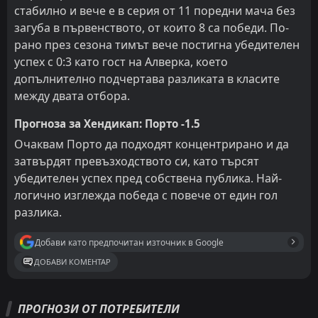
стабилно и вече е в серия от 11 поредни мача без
загуба в първенството, от които 8 са победи. По-
рано през сезона тимът вече постигна убедителен
успех с 0:3 като гост на Алверка, което
допълнително подчертава разликата в класите
между двата отбора.
Прогноза за Хендикап: Порто -1.5
Очаквам Порто да подходят концентрирано и да
затвърдят превъзходството си, като търсят
убедителен успех пред собствена публика. Най-
логично изглежда победа с повече от един гол
разлика.
Добави като предпочитан източник в Google
ДОБАВИ КОМЕНТАР
ПРОГНОЗИ ОТ ПОТРЕБИТЕЛИ