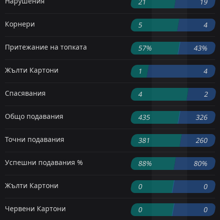
Нарушения
21
19
Корнери
5
4
Притежание на топката
57%
43%
Жълти Картони
1
4
Спасявания
4
2
Общо подавания
435
326
Точни подавания
381
260
Успешни подавания %
88%
80%
Жълти Картони
0
0
Червени Картони
0
0