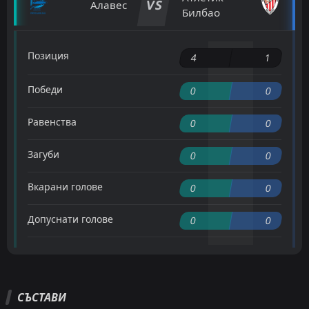
VS
Алавес
Билбао
Позиция
4
1
Победи
0
0
Равенства
0
0
Загуби
0
0
Вкарани голове
0
0
Допуснати голове
0
0
СЪСТАВИ