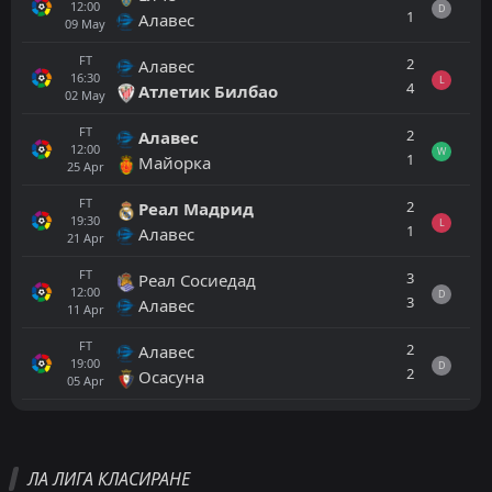
12:00
D
1
Алавес
09
May
FT
2
Алавес
16:30
L
4
Атлетик Билбао
02
May
FT
2
Алавес
12:00
W
1
Майорка
25
Apr
FT
2
Реал Мадрид
19:30
L
1
Алавес
21
Apr
FT
3
Реал Сосиедад
12:00
D
3
Алавес
11
Apr
FT
2
Алавес
19:00
D
2
Осасуна
05
Apr
Всички
Домакин
Гост
ЛА ЛИГА КЛАСИРАНЕ