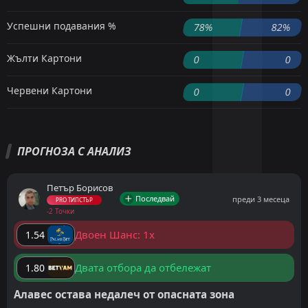
Успешни подавания %
78%
82%
Жълти Картони
0
0
Червени Картони
0
0
ПРОГНОЗА С АНАЛИЗ
Петър Борисов
Последвай
преди 3 месеца
PRO ТИПСТЪР
-2 Точки
Двоен Шанс: 1x
1.54
Двата отбора да отбележат
1.80
Алавес остава недалеч от опасната зона