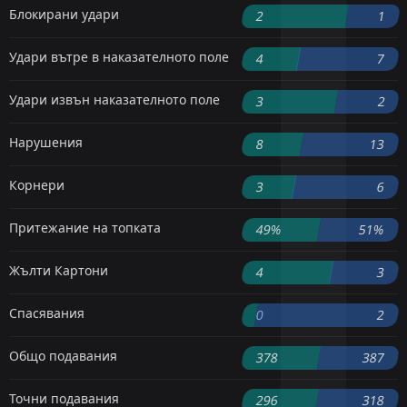
Блокирани удари
2
1
Удари вътре в наказателното поле
4
7
Удари извън наказателното поле
3
2
Нарушения
8
13
Корнери
3
6
Притежание на топката
49%
51%
Жълти Картони
4
3
Спасявания
0
2
Общо подавания
378
387
Точни подавания
296
318