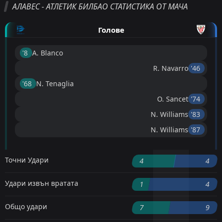
АЛАВЕС - АТЛЕТИК БИЛБАО СТАТИСТИКА ОТ МАЧА
Голове
'8 ︎
A. Blanco
R. Navarro
'46 ︎
'68 ︎
N. Tenaglia
O. Sancet
'74 ︎
N. Williams
'83 ︎
N. Williams
'87 ︎
Точни Удари
4
4
Удари извън вратата
1
4
Общо удари
7
9