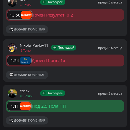
Последвай
преди 3 месеца
-2 Точки
Точен Резултат: 0:2
13.50
ДОБАВИ КОМЕНТАР
Nikola_Pavlov11
Последвай
преди 3 месеца
-5 Точки
Двоен Шанс: 1x
1.54
ДОБАВИ КОМЕНТАР
Ycnex
Последвай
преди 3 месеца
+0 Точки
Под 2.5 Гола ПП
1.11
ДОБАВИ КОМЕНТАР