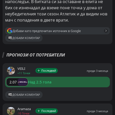
напоследък. В битката си за оставане в елита не
бих се изненадал да вземе поне точка у дома от
неубедителния този сезон Атлетик и да видим нов
мач с попадения в двете врати.
Добави като предпочитан източник в Google
ДОБАВИ КОМЕНТАР
ПРОГНОЗИ ОТ ПОТРЕБИТЕЛИ
VEILI
Последвай
преди 3 месеца
+11 Точки
Над 2.5 гола
2.07
ДОБАВИ КОМЕНТАР
Aramaza
Последвай
преди 3 месеца
-10 Точки