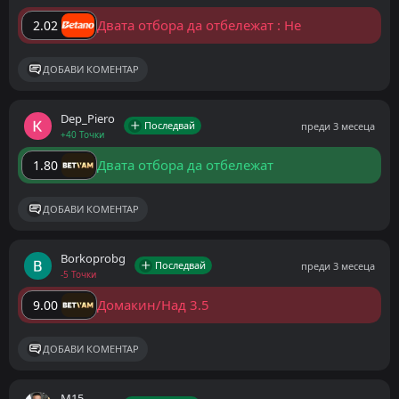
Двата отбора да отбележат : Не
2.02
ДОБАВИ КОМЕНТАР
Dep_Piero
Последвай
преди 3 месеца
+40 Точки
Двата отбора да отбележат
1.80
ДОБАВИ КОМЕНТАР
Borkoprobg
Последвай
преди 3 месеца
-5 Точки
Домакин/Над 3.5
9.00
ДОБАВИ КОМЕНТАР
M15