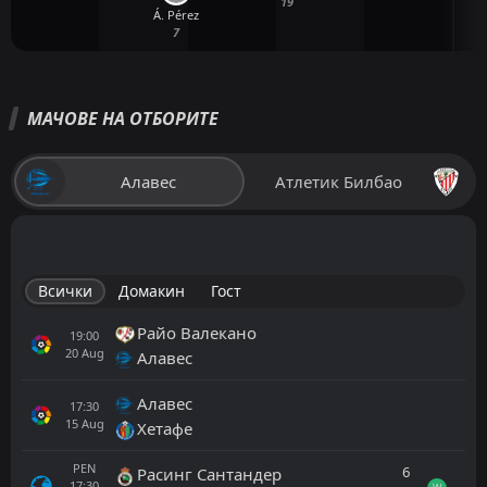
19
Á. Pérez
7
МАЧОВЕ НА ОТБОРИТЕ
Алавес
Атлетик Билбао
Всички
Домакин
Гост
Райо Валекано
19:00
20
Aug
Алавес
Алавес
17:30
15
Aug
Хетафе
PEN
6
Расинг Сантандер
17:30