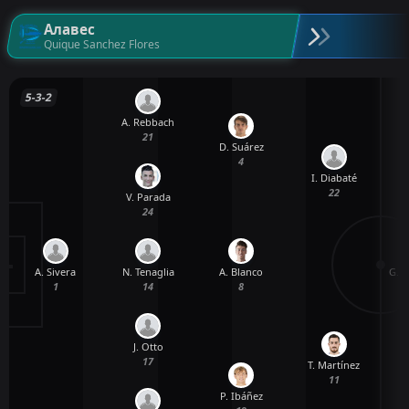
Алавес
Quique Sanchez Flores
5-3-2
A. Rebbach
21
D. Suárez
4
I. Diabaté
22
V. Parada
24
A. Sivera
N. Tenaglia
G. 
A. Blanco
1
14
8
J. Otto
17
T. Martínez
11
P. Ibáñez