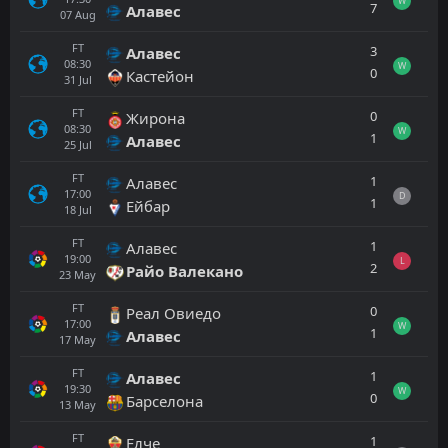
W
7
Алавес
07
Aug
FT
3
Алавес
08:30
W
0
Кастейон
31
Jul
FT
0
Жирона
08:30
W
1
Алавес
25
Jul
FT
1
Алавес
17:00
D
1
Ейбар
18
Jul
FT
1
Алавес
19:00
L
2
Райо Валекано
23
May
FT
0
Реал Овиедо
17:00
W
1
Алавес
17
May
FT
1
Алавес
19:30
W
0
Барселона
13
May
FT
1
Елче