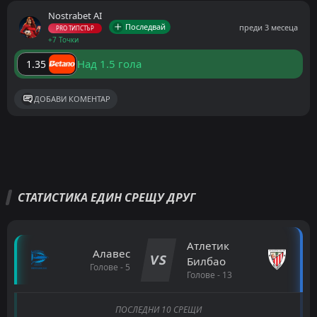
Nostrabet AI
Последвай
преди 3 месеца
PRO ТИПСТЪР
+7 Точки
Над 1.5 гола
1.35
ДОБАВИ КОМЕНТАР
СТАТИСТИКА ЕДИН СРЕЩУ ДРУГ
Атлетик
Алавес
VS
Билбао
Голове - 5
Голове - 13
ПОСЛЕДНИ 10 СРЕЩИ