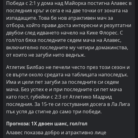
Победа с 2:1 у дома над Майорка постигна Алавес в
последния кръг и сега е на две точки от зоната на
изпадащите. Това бе нов атрактивен мач за
отбора, който прави доста интересни и резултатни
двубои след идването начело на Кике Флорес. С
гол/гол бяха последните седем мача на Алавес,
включително последните му четири домакинства,
от които не загуби нито веднъж.
Атлетик Билбао не печели често през този сезон и
се върти около средата на таблицата напоследък.
Има и цели пет загуби за последните си седем
мача. Без успех е и при последните си пет мача
като гост, губейки с 2:3 от Атлетико Мадрид
последния. За 15-те си гостувания досега в Ла Лига
пък успя да стигне до само три победи.
Прогноза: 1Х двоен шанс, гол/гол
Алавес показва добро и атрактивно лице