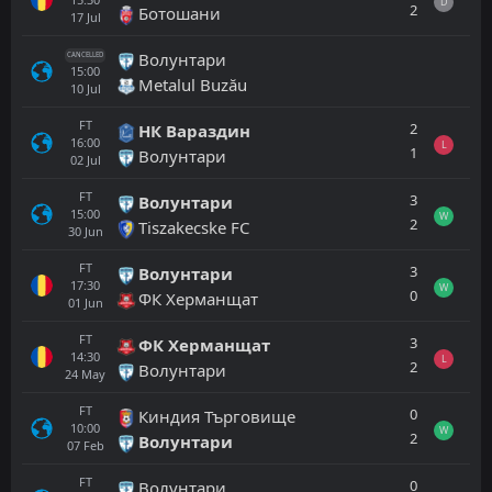
D
2
Ботошани
17
Jul
Волунтари
CANCELLED
15:00
Metalul Buzău
10
Jul
FT
2
НК Вaрaздин
16:00
L
1
Волунтари
02
Jul
FT
3
Волунтари
15:00
W
2
Tiszakecske FC
30
Jun
FT
3
Волунтари
17:30
W
0
ФК Херманщат
01
Jun
FT
3
ФК Херманщат
14:30
L
2
Волунтари
24
May
FT
0
Киндия Търговище
10:00
W
2
Волунтари
07
Feb
FT
0
Волунтари