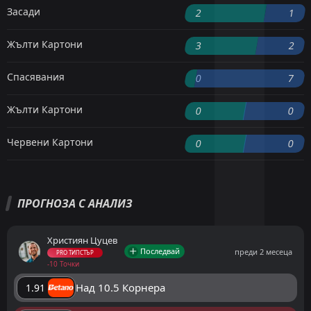
Засади
2
1
Жълти Картони
3
2
Спасявания
0
7
Жълти Картони
0
0
Червени Картони
0
0
ПРОГНОЗА С АНАЛИЗ
Християн Цуцев
Последвай
преди 2 месеца
PRO ТИПСТЪР
-10 Точки
Над 10.5 Корнера
1.91