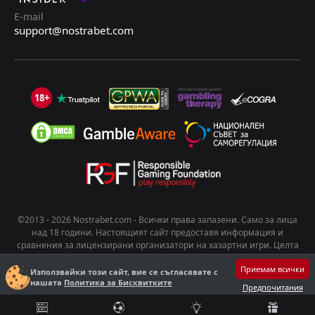
E-mail
support@nostrabet.com
18+
©2013 - 2026 Nostrabet.com - Всички пpaвa зaпaзeни. Само за лица
над 18 години. Настоящият сайт предоставя информация и
сравнения за лицензирани организатори на хазартни игри. Целта
на съдържанието е да подпомогне информирания избор на
Приемам всички
потребителите. Хазартът носи риск от развиване на зависимост.
Използвайки този сайт, вие се съгласявате с
нашата
Политика за Бисквитките
Играйте отговорно!
Предпочитания