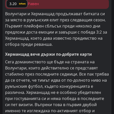
Равен
3.20
Волунтари и Херманщад продължават битката си
за място в румънския елит през следващия сезон.
Първият плейофен сблъсък преди няколко дни
предложи доста емоции и завърши с победа 3:2 за
Херманщад, което дава известно предимство на
отбора преди реванша.
Херманщад вече държи по-добрите карти
Сега домакинството ще бъде на страната на
Волунтари, които действително се представят
стабилно през последните седмици. Все пак трябва
да се отчете, че тимът идва от по-долното ниво на
румънския футбол, където конкуренцията е
различна. Херманщад не е особено убедителен
при гостуванията си и няма победа в последните
си пет визити. Въпреки това в първия двубой
именно те изглеждаха по-активният отбор и