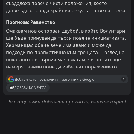
създадоха повече чисти положения, което
донякъде оправда крайния резултат в тяхна полза.
Прогноза: Равенство
Очаквам нов оспорван двубой, в който Волунтари
ще бъде принуден да търси повече инициативата.
Херманщад обаче вече има аванс и може да
подходи по-прагматично към срещата. С оглед на
показаното в първия мач смятам, че гостите ще
намерят начин поне да избегнат поражението.
Добави като предпочитан източник в Google
ДОБАВИ КОМЕНТАР
Все още няма добавени прогнози, бъдете първи!