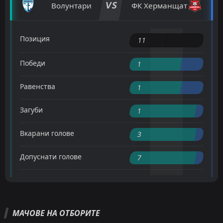
VS
Волунтари
ФК Херманщат
Позиция
11
Победи
1
Равенства
1
Загуби
1
Вкарани голове
3
Допуснати голове
7
МАЧОВЕ НА ОТБОРИТЕ