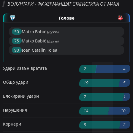
ВОЛУНТАРИ - ФК ХЕРМАНЩАТ СТАТИСТИКА ОТ МАЧА
Голове
'50 ︎
Matko Babić
(Дузпа)
'75 ︎
Matko Babić
(Дузпа)
'90 ︎
Ioan Catalin Tolea
Удари извън вратата
2
4
Общо удари
19
5
Блокирани удари
7
1
Нарушения
14
10
Корнери
8
2