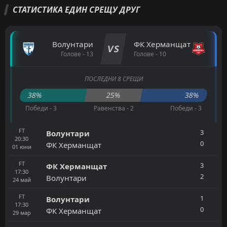
СТАТИСТИКА ЕДИН СРЕЩУ ДРУГ
Волунтари
ФК Херманщат
VS
Голове - 13
Голове - 10
ПОСЛЕДНИ 8 СРЕЩИ
38%
25%
38%
Победи - 3
Равенства - 2
Победи - 3
FT
3
Волунтари
20:30
0
ФК Херманщат
01
юни
FT
3
ФК Херманщат
17:30
2
Волунтари
24
май
FT
1
Волунтари
17:30
0
ФК Херманщат
29
мар