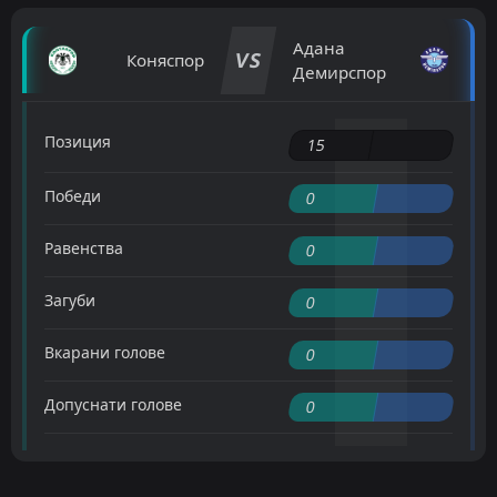
Адана
VS
Коняспор
Демирспор
Позиция
15
Победи
0
Равенства
0
Загуби
0
Вкарани голове
0
Допуснати голове
0