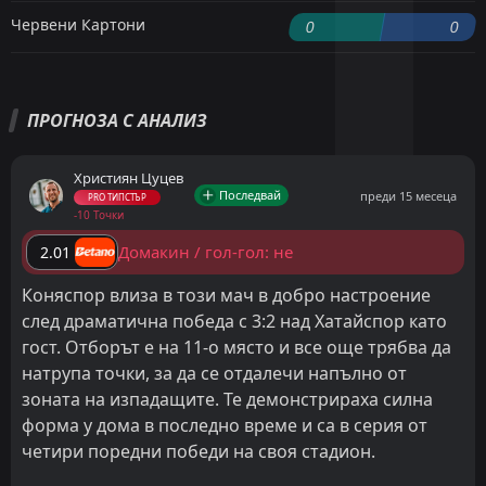
Червени Картони
0
0
ПРОГНОЗА С АНАЛИЗ
Християн Цуцев
Последвай
преди 15 месеца
PRO ТИПСТЪР
-10 Точки
Домакин / гол-гол: не
2.01
Коняспор влиза в този мач в добро настроение
след драматична победа с 3:2 над Хатайспор като
гост. Отборът е на 11-о място и все още трябва да
натрупа точки, за да се отдалечи напълно от
зоната на изпадащите. Те демонстрираха силна
форма у дома в последно време и са в серия от
четири поредни победи на своя стадион.