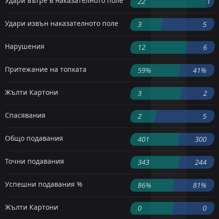
Удари вътре в наказателното поле
22
1
Удари извън наказателното поле
3
5
Нарушения
12
6
Притежание на топката
59%
41%
Жълти Картони
3
2
Спасявания
2
5
Общо подавания
401
300
Точни подавания
343
244
Успешни подавания %
86%
81%
Жълти Картони
0
0