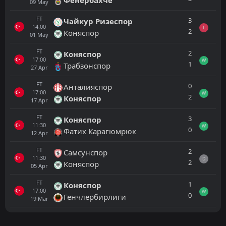
09
May
FT
3
Чайкур Ризеспор
14:00
L
2
Коняспор
01
May
FT
2
Коняспор
17:00
W
1
Трабзонспор
27
Apr
FT
0
Анталияспор
17:00
W
2
Коняспор
17
Apr
FT
3
Коняспор
11:30
W
0
Фатих Карагюмрюк
12
Apr
FT
2
Самсунспор
11:30
D
2
Коняспор
05
Apr
FT
1
Коняспор
17:00
W
0
Генчлербирлиги
19
Mar