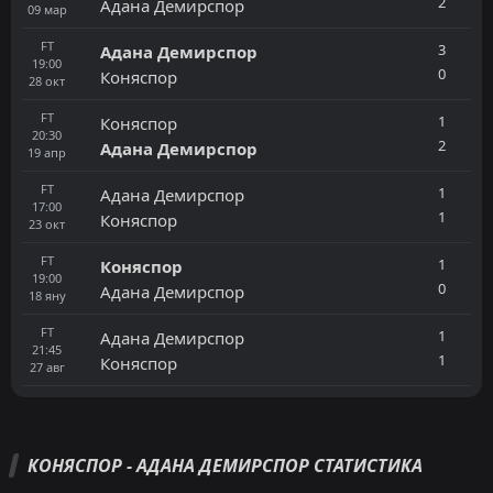
2
Адана Демирспор
09
мар
FT
3
Адана Демирспор
19:00
0
Коняспор
28
окт
FT
1
Коняспор
20:30
2
Адана Демирспор
19
апр
FT
1
Адана Демирспор
17:00
1
Коняспор
23
окт
FT
1
Коняспор
19:00
0
Адана Демирспор
18
яну
FT
1
Адана Демирспор
21:45
1
Коняспор
27
авг
КОНЯСПОР - АДАНА ДЕМИРСПОР СТАТИСТИКА