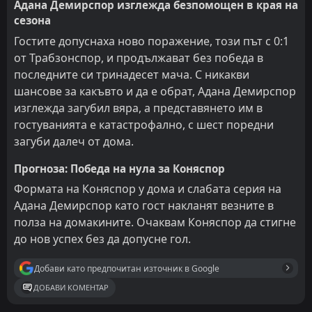
Адана Демирспор изглежда безпомощен в края на
сезона
Гостите допуснаха ново поражение, този път с 0:1
от Трабзонспор, и продължават без победа в
последните си тринадесет мача. С никакви
шансове за какъвто и да е обрат, Адана Демирспор
изглежда загубил вяра, а представянето им в
гостуванията е катастрофално, с шест поредни
загуби далеч от дома.
Прогноза: Победа на нула за Коняспор
Формата на Коняспор у дома и слабата серия на
Адана Демирспор като гост накланят везните в
полза на домакините. Очаквам Коняспор да стигне
до нов успех без да допусне гол.
Добави като предпочитан източник в Google
ДОБАВИ КОМЕНТАР