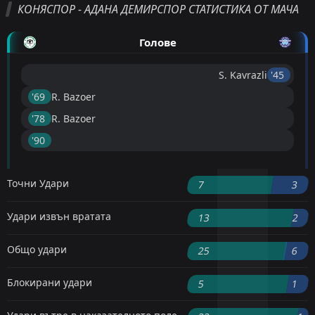
КОНЯСПОР - АДАНА ДЕМИРСПОР СТАТИСТИКА ОТ МАЧА
Голове
S. Kavrazli
'45 ︎
'69 ︎
R. Bazoer
'78 ︎
R. Bazoer
'90 ︎
Точни Удари
7
3
Удари извън вратата
13
2
Общо удари
25
6
Блокирани удари
5
1