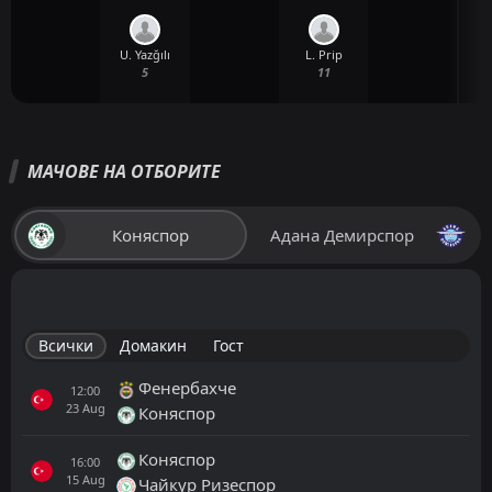
U. Yazğılı
L. Prip
5
11
МАЧОВЕ НА ОТБОРИТЕ
Коняспор
Адана Демирспор
Всички
Домакин
Гост
Фенербахче
12:00
23
Aug
Коняспор
Коняспор
16:00
15
Aug
Чайкур Ризеспор