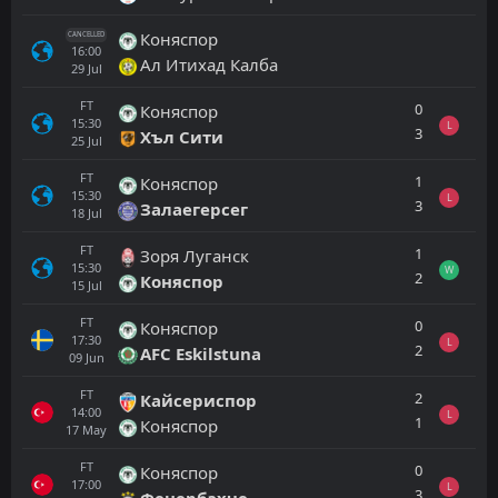
Коняспор
CANCELLED
16:00
Ал Итихад Калба
29
Jul
FT
0
Коняспор
15:30
L
3
Хъл Сити
25
Jul
FT
1
Коняспор
15:30
L
3
Залаегерсег
18
Jul
FT
1
Зоря Луганск
15:30
W
2
Коняспор
15
Jul
FT
0
Коняспор
17:30
L
2
AFC Eskilstuna
09
Jun
FT
2
Кайсериспор
14:00
L
1
Коняспор
17
May
FT
0
Коняспор
17:00
L
3
Фенербахче