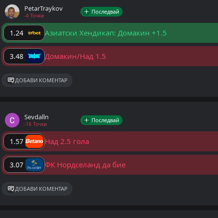
PetarTraykov
Последвай
-4 Точки
Азиатски Хендикап: Домакин +1.5
1.24
Домакин/Над 1.5
3.48
ДОБАВИ КОМЕНТАР
Sevdalln
Последвай
-16 Точки
Над 2.5 гола
1.57
ФК Нордселанд да бие
3.07
ДОБАВИ КОМЕНТАР