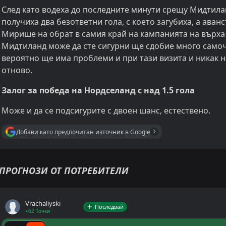
След като водеха до последните минути срещу Мидтила
получиха два безответни гола, с което загубиха, а аванс
Мирише на обрат в самия край на кампанията на върха
Мидтиланд може да сте сигурни ще сдобие много самоч
вероятно ще има проблеми и при тази визита и никак ня
отново.
Залог за победа на Нордселанд с над 1.5 гола
Може и да се подсигурите с двоен шанс, естествено.
Добави като предпочитан източник в Google
ПРОГНОЗИ ОТ ПОТРЕБИТЕЛИ
Vrachaliyski
Последвай
+62 Точки