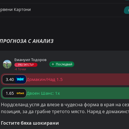
рвени Картони
ПРОГНОЗА С АНАЛИЗ
Емануил Тодоров
Последвай
PRO ТИПСТЪР
-4 Точки
Домакин/Над 1.5
3.40
Двоен Шанс: 1x
1.65
Нордселанд успя да влезе в чудесна форма в края на се
позиция, за да грабне третото място. Наред е домакинс
Гостите бяха шокирани