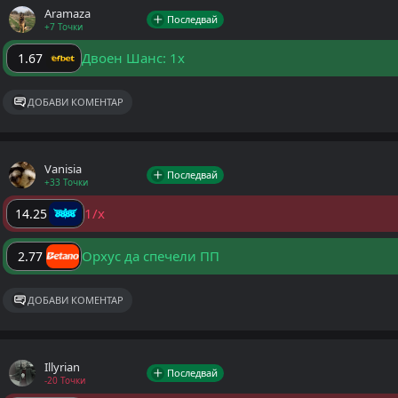
Aramaza
Последвай
+7 Точки
Двоен Шанс: 1x
1.67
ДОБАВИ КОМЕНТАР
Vanisia
Последвай
+33 Точки
1/x
14.25
Орхус да спечели ПП
2.77
ДОБАВИ КОМЕНТАР
Illyrian
Последвай
-20 Точки