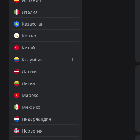
Испания
Италия
Казахстан
Кипър
Китай
Колумбия
1
Латвия
Литва
Мароко
Мексико
Нидерландия
Норвегия