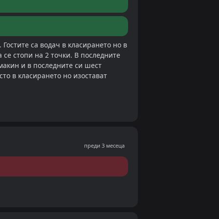
 Гостите са водач в класирането но в
се стопи на 2 точки. В последните
макин и в последните си шест
сто в класирането но изостават
преди 3 месеца