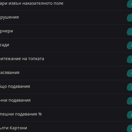
ари извън наказателното поле
арушения
орнери
сади
итежание на топката
асявания
що подавания
чни подавания
пешни подавания %
лти Картони