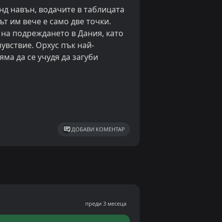
нд навън, водачите в таблицата
ът им вече е само две точки.
 на подреждането в Дания, като
увствие. Орхус пък най-
ма да се учудя да загуби
ДОБАВИ КОМЕНТАР
преди 3 месеца