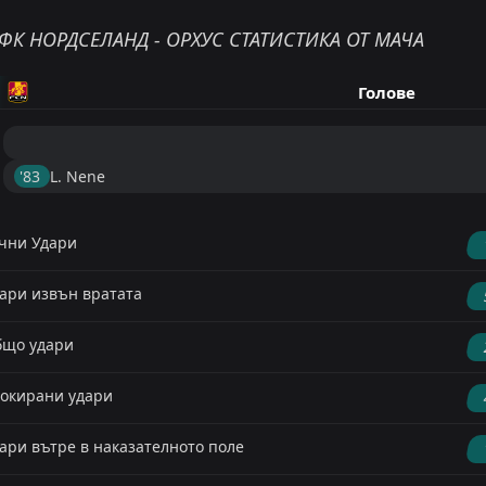
ФК НОРДСЕЛАНД - ОРХУС СТАТИСТИКА ОТ МАЧА
Голове
'83 ︎
L. Nene
чни Удари
ари извън вратата
що удари
окирани удари
ари вътре в наказателното поле