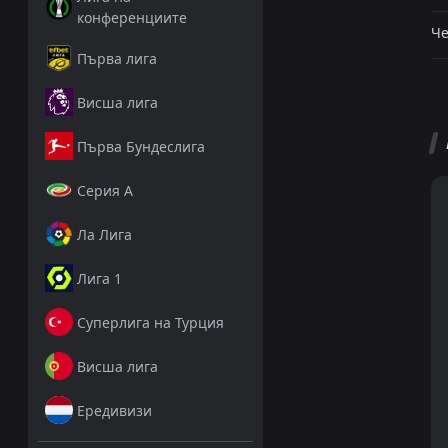
конференциите
Че
Първа лига
Висша лига
Първа Бундеслига
Серия А
Ла Лига
Лига 1
Суперлига на Турция
Висша лига
Ередивизи