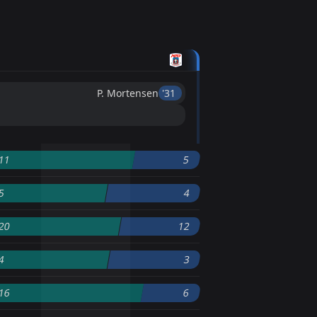
P. Mortensen
'31 ︎
11
5
5
4
20
12
4
3
16
6