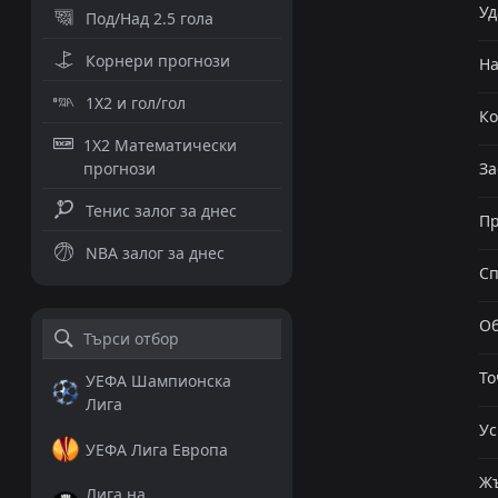
Уд
Под/Над 2.5 гола
Корнери прогнози
Н
1X2 и гол/гол
К
1X2 Математически
прогнози
За
Тенис залог за днес
Пр
NBA залог за днес
Сп
Об
То
УЕФА Шампионска
Лига
Ус
УЕФА Лига Европа
Жъ
Лига на