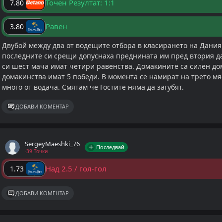
Точен Резултат: 1:1
7.80
Равен
3.80
Двубой между два от водещите отбора в класирането на Дания.
последните си срещи допуснаха преднината им пред втория да 
си шест мача имат четири равенства. Домакините са силен до
домакинства имат 5 победи. В момента се намират на трето мя
много от водача. Смятам че Гостите няма да загубят.
ДОБАВИ КОМЕНТАР
SergeyMaeshki_76
Последвай
-39 Точки
Над 2.5 / гол-гол
1.73
ДОБАВИ КОМЕНТАР