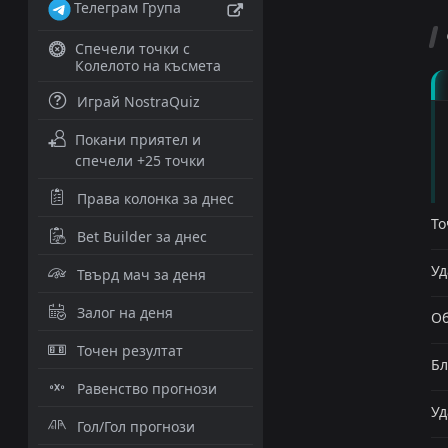
Телеграм Група
Спечели точки с
Колелото на късмета
Играй NostraQuiz
Покани приятел и
спечели +25 точки
Права колонка за днес
То
Bet Builder за днес
Уд
Твърд мач за деня
Залог на деня
Об
Точен резултат
Бл
Равенство прогнози
Уд
Гол/Гол прогнози