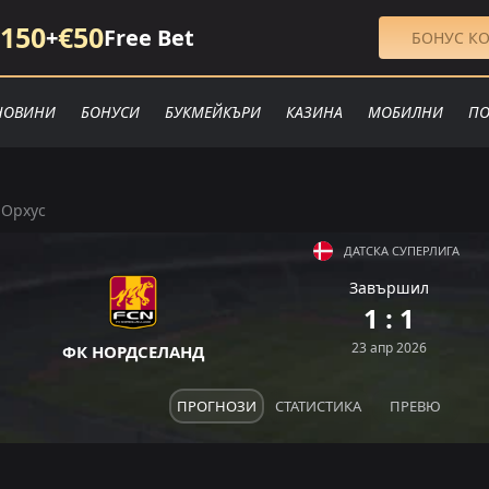
150
€50
+
Free Bet
БОНУС КО
НОВИНИ
БОНУСИ
БУКМЕЙКЪРИ
КАЗИНА
МОБИЛНИ
ПО
 Орхус
ДАТСКА СУПЕРЛИГА
Завършил
П
Р
1 : 1
П
Р
З
23 апр 2026
ФК НОРДСЕЛАНД
ПРОГНОЗИ
СТАТИСТИКА
ПРЕВЮ