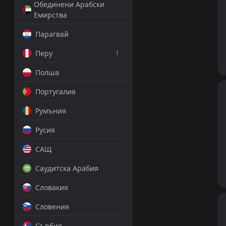
Обединени Арабски
Емирства
Парагвай
Перу
1
Полша
Португалия
Румъния
Русия
САЩ
Саудитска Арабия
Словакия
Словения
Сърбия