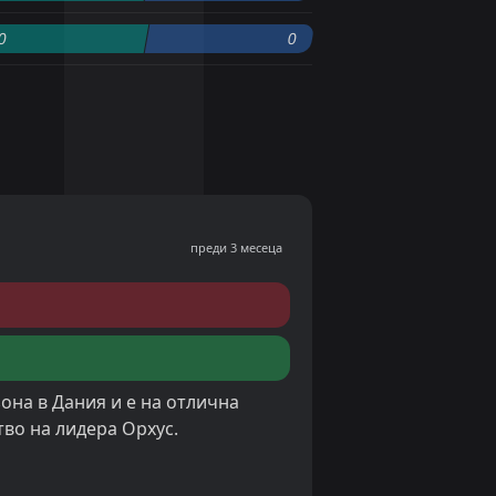
0
0
преди 3 месеца
зона в Дания и е на отлична
тво на лидера Орхус.