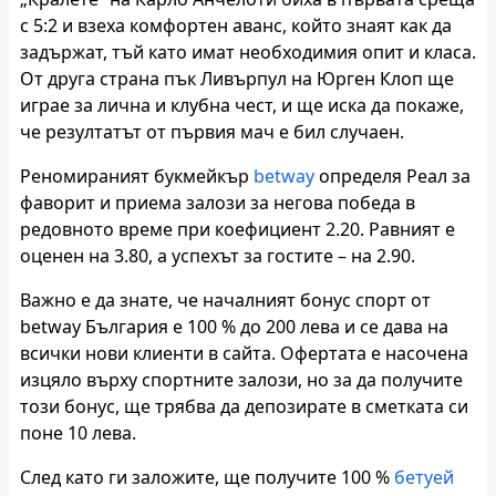
с 5:2 и взеха комфортен аванс, който знаят как да
задържат, тъй като имат необходимия опит и класа.
От друга страна пък Ливърпул на Юрген Клоп ще
играе за лична и клубна чест, и ще иска да покаже,
че резултатът от първия мач е бил случаен.
Реномираният букмейкър
betway
определя Реал за
фаворит и приема залози за негова победа в
редовното време при коефициент 2.20. Равният е
оценен на 3.80, а успехът за гостите – на 2.90.
Важно е да знате, че началният бонус спорт от
betway България е 100 % до 200 лева и се дава на
всички нови клиенти в сайта. Офертата е насочена
изцяло върху спортните залози, но за да получите
този бонус, ще трябва да депозирате в сметката си
поне 10 лева.
След като ги заложите, ще получите 100 %
бетуей