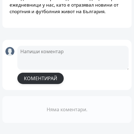
ежедневници у нас, като е отразявал новини от
спортния и футболния живот на България.
КОМЕНТИРАЙ
Няма коментари.