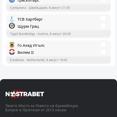
Грасхопърс
Суперлига - Швейцария, 8 август 21:30
ТСВ Хартберг
Щурм Грац
Tipp3 Bundesliga - Austria, 8 август 20:30
Го Ахед Игълс
Вилем II
Eredivisie - Netherlands, 8 август 19:45
ИК Старт
ФК Фредрикстад
Eliteserien - Norway, 8 август 19:00
Транс Нарва
ФК Номе Калю
Твоето Място за Ревюта на Букмейкъри,
Бонуси и Прогнози от 2013 насам
Meistriliiga - Estonia, 8 август 19:00