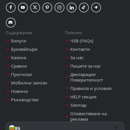
Съдържание
Полезно
Бонуси
ЧЗВ (FAQs)
Букмейкъри
Контакти
Казина
За нас
Сравни
Пишете за нас
Прогнози
Декларация
Поверителност
Мобилни залози
Правила и условия
Новини
HELP секция
Ръководство
Sitemap
Оповестяване на
реклама
BG