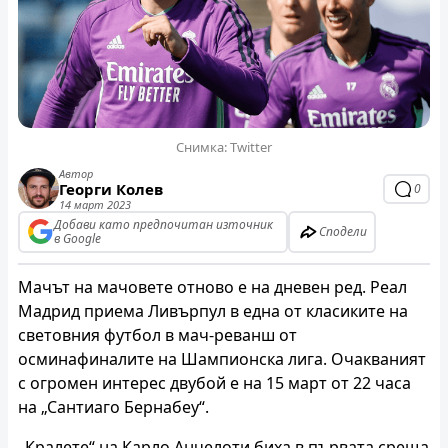
Снимка: Twitter
Автор
Георги Колев
0
14 март 2023
Добави като предпочитан източник
Сподели
в Google
Мачът на мачовете отново е на дневен ред. Реал
Мадрид приема Ливърпул в една от класиките на
световния футбол в мач-реванш от
осминафиналите на Шампионска лига. Очакваният
с огромен интерес двубой е на 15 март от 22 часа
на „Сантиаго Бернабеу“.
„Кралете“ на Карло Анчелоти биха в първата среща