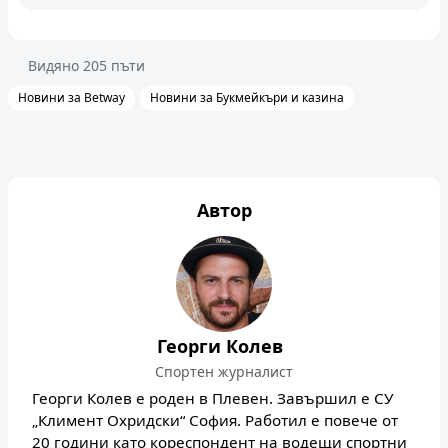
Видяно
205
пъти
Новини за Betway
Новини за Букмейкъри и казина
Автор
Георги Колев
Спортен журналист
Георги Колев е роден в Плевен. Завършил е СУ
„Климент Охридски“ София. Работил е повече от
20 години като кореспондент на водещи спортни