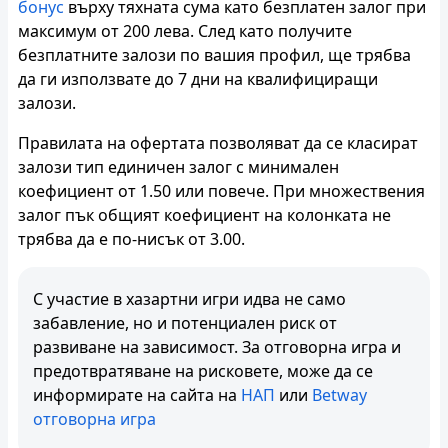
бонус
върху тяхната сума като безплатен залог при
максимум от 200 лева. След като получите
безплатните залози по вашия профил, ще трябва
да ги използвате до 7 дни на квалифициращи
залози.
Правилата на офертата позволяват да се класират
залози тип единичен залог с минимален
коефициент от 1.50 или повече. При множествения
залог пък общият коефициент на колонката не
трябва да е по-нисък от 3.00.
С участие в хазартни игри идва не само
забавление, но и потенциален риск от
развиване на зависимост. За отговорна игра и
предотвратяване на рисковете, може да се
информирате на сайта на
НАП
или
Betway
отговорна игра