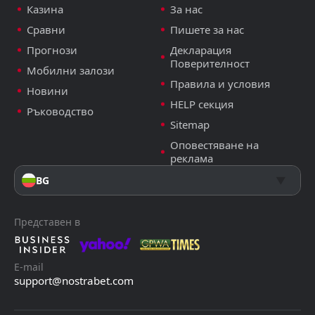
Казина
За нас
Сравни
Пишете за нас
Прогнози
Декларация
Поверителност
Мобилни залози
Правила и условия
Новини
HELP секция
Ръководство
Sitemap
Оповестяване на
реклама
BG
Представен в
E-mail
support@nostrabet.com