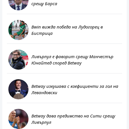
срещу Барса
Bwin вижда победа на Лудогорец в
Бистрица
Ливърпул е фаворит срещу Манчестър
Юнайтед според Betway
Betway изкушава с коефициенти за гол на
Левандовски
Betway дава предимство на Сити срещу
Ливърпул