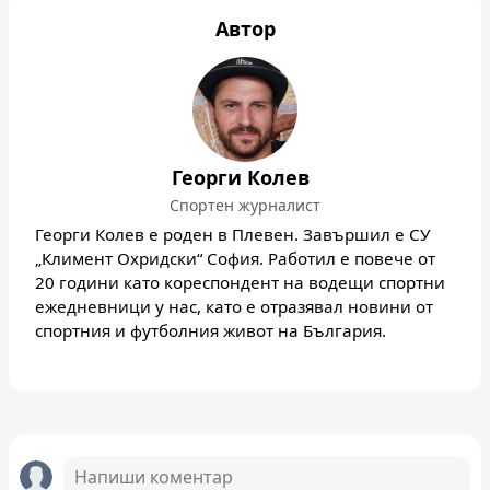
Автор
Георги Колев
Спортен журналист
Георги Колев е роден в Плевен. Завършил е СУ
„Климент Охридски“ София. Работил е повече от
20 години като кореспондент на водещи спортни
ежедневници у нас, като е отразявал новини от
спортния и футболния живот на България.