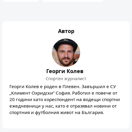
Автор
Георги Колев
Спортен журналист
Георги Колев е роден в Плевен. Завършил е СУ
„Климент Охридски“ София. Работил е повече от
20 години като кореспондент на водещи спортни
ежедневници у нас, като е отразявал новини от
спортния и футболния живот на България.