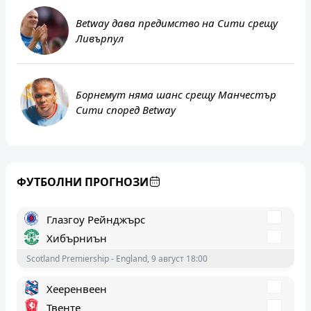
Betway дава предимство на Сити срещу
Ливърпул
Борнемут няма шанс срещу Манчестър
Сити според Betway
Сан Лоренцо
Уракан
ФУТБОЛНИ ПРОГНОЗИ
Primera Division - Argentina, 9 август 21:00
Глазгоу Рейнджърс
Хибърниън
Scotland Premiership - England, 9 август 18:00
Хееренвеен
Твенте