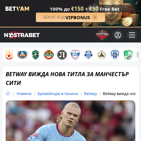
€150
€50
100% до
+
Free Bet
VIPBONUS
БОНУС КОД:
BETWAY ВИЖДА НОВА ТИТЛА ЗА МАНЧЕСТЪР
СИТИ
Новини
Букмейкъри и Казина
Betway
Betway вижда нова 