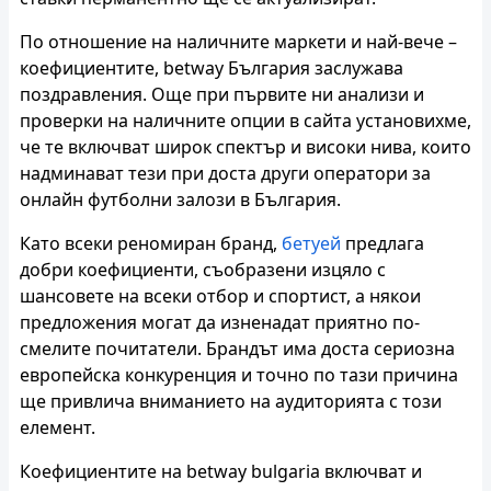
По отношение на наличните маркети и най-вече –
коефициентите, betway България заслужава
поздравления. Още при първите ни анализи и
проверки на наличните опции в сайта установихме,
че те включват широк спектър и високи нива, които
надминават тези при доста други оператори за
онлайн футболни залози в България.
Като всеки реномиран бранд,
бетуей
предлага
добри коефициенти, съобразени изцяло с
шансовете на всеки отбор и спортист, а някои
предложения могат да изненадат приятно по-
смелите почитатели. Брандът има доста сериозна
европейска конкуренция и точно по тази причина
ще привлича вниманието на аудиторията с този
елемент.
Коефициентите на betway bulgaria включват и