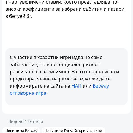
т.нар. увеличени ставки, което представлява по-
високи коефициенти за избрани събития и пазари
в бетуей бг.
С участие в хазартни игри идва не само
забавление, но и потенциален риск от
развиване на зависимост. За отговорна игра и
предотвратяване на рисковете, може да се
информирате на сайта на
НАП
или
Betway
отговорна игра
Видяно
179
пъти
Новини за Betway
Новини за Букмейкъри и казина