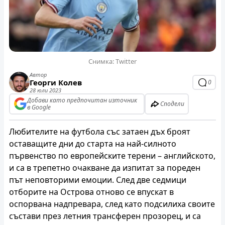
Снимка: Twitter
Автор
Георги Колев
0
28 юли 2023
Добави като предпочитан източник
Сподели
в Google
Любителите на футбола със затаен дъх броят
оставащите дни до старта на най-силното
първенство по европейските терени – английското,
и са в трепетно очакване да изпитат за пореден
път неповторими емоции. След две седмици
отборите на Острова отново се впускат в
оспорвана надпревара, след като подсилиха своите
състави през летния трансферен прозорец, и са