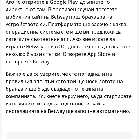
Ако го откриете в Google Play, дръпнете го
директно от там. В противен случай посетете
мобилния сайт на Betway през браузъра на
устройството си. Платформата ще засече с каква
операционна система сте и ще ви предложи да
изтеглите съответния апп. Ако вие искате да
играете Betway чрез iOC, достатъчно е да следвате
няколко бързи стъпки. Отворете App Store и
потърсете Betway.
Важно е да се уверите, че сте попаднали на
правилния апп, тъй като той ще носи логото на
бранда и ще бъде създаден от екипа на
компанията. Кликнете върху него, за да стартирате
изтеглянето и след като дръпнете файла,
инсталацията на Betway ще започне автоматично.