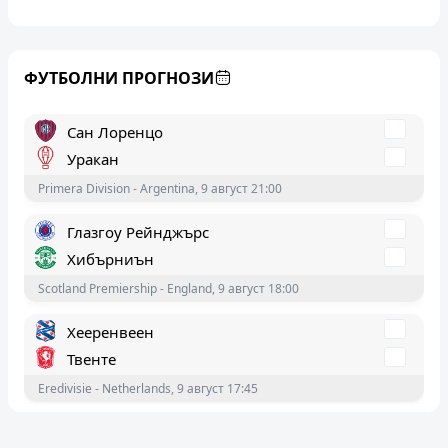
Марибор
Копер
ФУТБОЛНИ ПРОГНОЗИ
1. SNL - Slovenia, 9 август 21:15
Сан Лоренцо
Уракан
Primera Division - Argentina, 9 август 21:00
Глазгоу Рейнджърс
Хибърниън
Scotland Premiership - England, 9 август 18:00
Хееренвеен
Твенте
Eredivisie - Netherlands, 9 август 17:45
Хартс