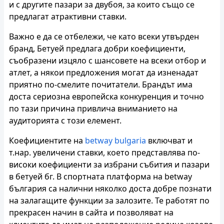
и с другите пазари за двубоя, за които също се
предлагат атрактивни ставки.
Важно е да се отбележи, че като всеки утвърден
бранд, Бетуей предлага добри коефициенти,
съобразени изцяло с шансовете на всеки отбор и
атлет, а някои предложения могат да изненадат
приятно по-смелите почитатели. Брандът има
доста сериозна европейска конкуренция и точно
по тази причина привлича вниманието на
аудиторията с този елемент.
Коефициентите на
betway bulgaria
включват и
т.нар. увеличени ставки, което представлява по-
високи коефициенти за избрани събития и пазари
в бетуей бг. В спортната платформа на betway
българия са налични няколко доста добре познати
на залагащите функции за залозите. Те работят по
прекрасен начин в сайта и позволяват на