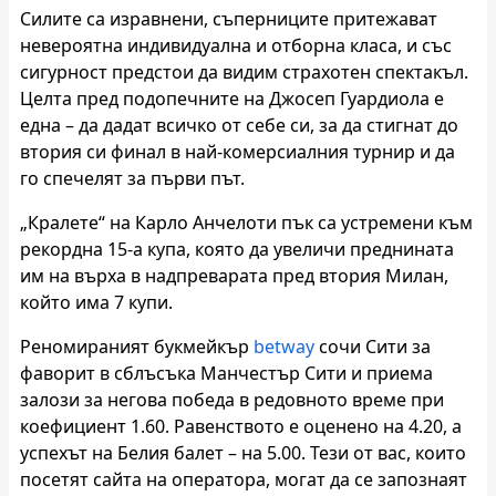
Силите са изравнени, съперниците притежават
невероятна индивидуална и отборна класа, и със
сигурност предстои да видим страхотен спектакъл.
Целта пред подопечните на Джосеп Гуардиола е
една – да дадат всичко от себе си, за да стигнат до
втория си финал в най-комерсиалния турнир и да
го спечелят за първи път.
„Кралете“ на Карло Анчелоти пък са устремени към
рекордна 15-а купа, която да увеличи преднината
им на върха в надпреварата пред втория Милан,
който има 7 купи.
Реномираният букмейкър
betway
сочи Сити за
фаворит в сблъсъка Манчестър Сити и приема
залози за негова победа в редовното време при
коефициент 1.60. Равенството е оценено на 4.20, а
успехът на Белия балет – на 5.00. Тези от вас, които
посетят сайта на оператора, могат да се запознаят