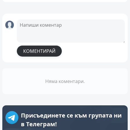
КОМЕНТИРАЙ
Няма коментари.
Присъединете се към групата ни
в Телеграм!