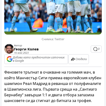
Снимка: Twitter
Автор
Георги Колев
0
16 май 2023
Добави като предпочитан източник
Сподели
в Google
Феновете тръпнат в очакване на големия мач, в
който Манчестър Сити приема европейския клубен
шампион Реал Мадрид в реванша от полуфиналите
в Шампионска лига. Първата среща на „Сантиаго
Бернабеу“ завърши 1:1 и двата отбора запазиха
шансовете си да стигнат до битката за трофея.