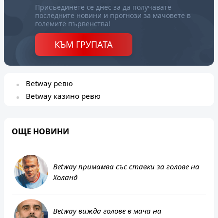
Присъединете се днес за да получавате
последните новини и прогнози за мачовете в
големите първенства!
КЪМ ГРУПАТА
Betway ревю
Betway казино ревю
ОЩЕ НОВИНИ
Betway примамва със ставки за голове на
Холанд
Betway вижда голове в мача на