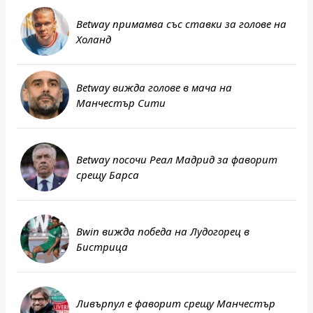
Betway примамва със ставки за голове на
Холанд
Betway вижда голове в мача на
Манчестър Сити
Betway посочи Реал Мадрид за фаворит
срещу Барса
Bwin вижда победа на Лудогорец в
Бистрица
Ливърпул е фаворит срещу Манчестър