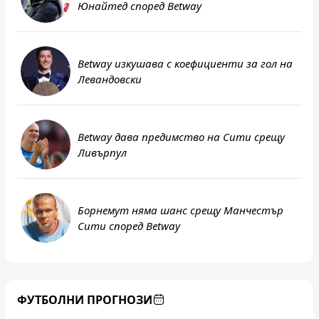
Юнайтед според Betway
Betway изкушава с коефициенти за гол на
Левандовски
Betway дава предимство на Сити срещу
Ливърпул
Борнемут няма шанс срещу Манчестър
Сити според Betway
Септември София
ЦСКА
ФУТБОЛНИ ПРОГНОЗИ
А Група - България, 9 август 21:15