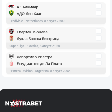
АЗ Алкмаар
АДО Ден Хааг
Eredivisie - Netherlands, 8 август 22:00
Спартак Търнава
Дукла Банска Бистрица
Super Liga - Slovakia, 8 август 21:30
Депортиво Риестра
Естудиантес де Ла Плата
Primera Division - Argentina, 8 август 20:45
Стандард Лиеж
Серкъл Брюж
Белгийска Про Лига, 8 август 19:15
Яро