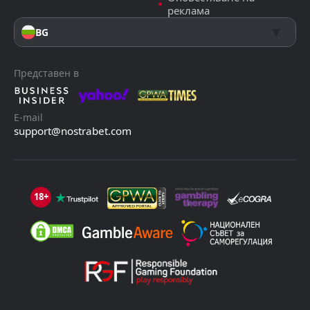
реклама
BG
Представен в
E-mail
support@nostrabet.com
18+