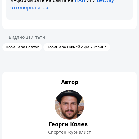
отговорна игра
Видяно
217
пъти
Новини за Betway
Новини за Букмейкъри и казина
Автор
Георги Колев
Спортен журналист