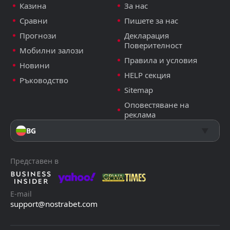
Казина
За нас
Сравни
Пишете за нас
Прогнози
Декларация
Поверителност
Мобилни залози
Правила и условия
Новини
HELP секция
Ръководство
Sitemap
Оповестяване на
реклама
BG
Представен в
E-mail
support@nostrabet.com