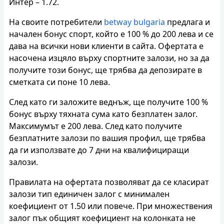
Интер – 1.72.
На своите потребители
betway bulgaria
предлага и
начален бонус спорт, който е 100 % до 200 лева и се
дава на всички нови клиенти в сайта. Офертата е
насочена изцяло върху спортните залози, но за да
получите този бонус, ще трябва да депозирате в
сметката си поне 10 лева.
След като ги заложите веднъж, ще получите 100 %
бонус върху тяхната сума като безплатен залог.
Максимумът е 200 лева. След като получите
безплатните залози по вашия профил, ще трябва
да ги използвате до 7 дни на квалифициращи
залози.
Правилата на офертата позволяват да се класират
залози тип единичен залог с минимален
коефициент от 1.50 или повече. При множествения
залог пък общият коефициент на колонката не