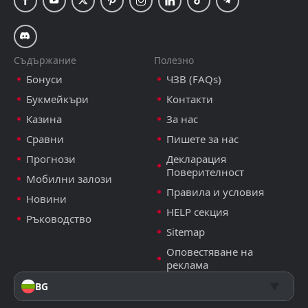
Съдържание
Полезно
Бонуси
ЧЗВ (FAQs)
Букмейкъри
Контакти
Казина
За нас
Сравни
Пишете за нас
Прогнози
Декларация
Поверителност
Мобилни залози
Правила и условия
Новини
HELP секция
Ръководство
Sitemap
Оповестяване на
реклама
BG