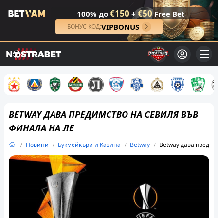
€150
€50
100% до
+
Free Bet
VIPBONUS
БОНУС КОД:
BETWAY ДАВА ПРЕДИМСТВО НА СЕВИЛЯ ВЪВ
ФИНАЛА НА ЛЕ
Новини
Букмейкъри и Казина
Betway
Betway дава предим