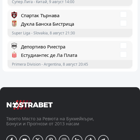
Супер Лига - Китай, 9 август 14:00
Спартак Търнава
Дукла Банска Бистрица
Super Liga - Slovakia, 8 август 21:30
Депортиво Риестра
Естудиантес де Ла Плата
Primera Division - Argentina, 8 август 20:45
Стандард Лиеж
Серкъл Брюж
Белгийска Про Лига, 8 август 19:15
Локомотив София
ЦСКА 1948
Твоето Място за Ревюта на Букмейкъри,
Бонуси и Прогнози от 2013 насам
А Група - България, 8 август 19:00