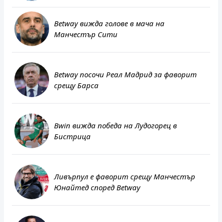
Betway вижда голове в мача на
Манчестър Сити
Betway посочи Реал Мадрид за фаворит
срещу Барса
Bwin вижда победа на Лудогорец в
Бистрица
Ливърпул е фаворит срещу Манчестър
Юнайтед според Betway