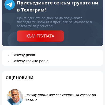
Присъединете се към групата ни
в Телеграм!
Присъединете се днес за да получавате
последните новини и прогнози за мачовете в
големите първенства!
КЪМ ГРУПАТА
Betway ревю
Betway казино ревю
ОЩЕ НОВИНИ
Betway примамва със ставки за голове на
Холанд