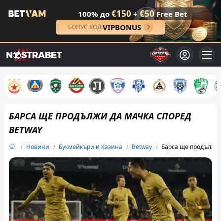
€150
€50
100% до
+
Free Bet
VIPBONUS
БОНУС КОД:
БАРСА ЩЕ ПРОДЪЛЖИ ДА МАЧКА СПОРЕД
BETWAY
Новини
Букмейкъри и Казина
Betway
Барса ще продължи 