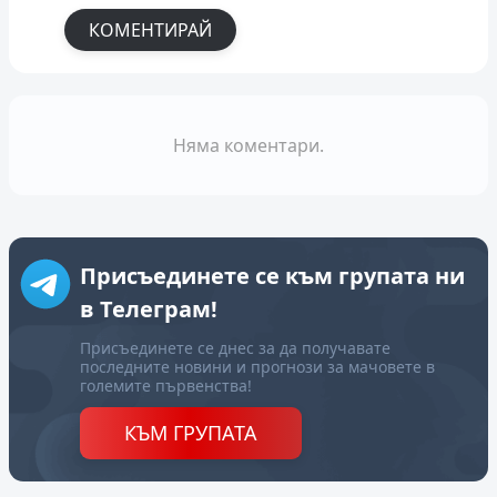
КОМЕНТИРАЙ
Няма коментари.
Присъединете се към групата ни
в Телеграм!
Присъединете се днес за да получавате
последните новини и прогнози за мачовете в
големите първенства!
КЪМ ГРУПАТА