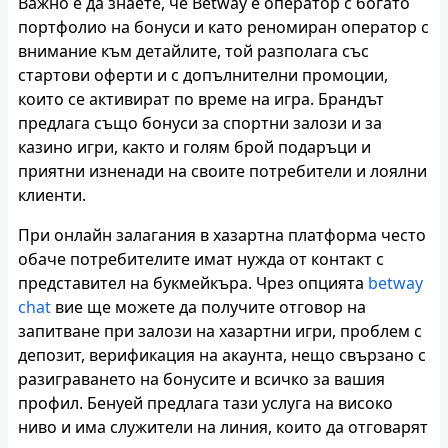
Важно е да знаете, че Betway е оператор с богато
портфолио на бонуси и като реномиран оператор с
внимание към детайлите, той разполага със
стартови оферти и с допълнителни промоции,
които се активират по време на игра. Брандът
предлага също бонуси за спортни залози и за
казино игри, както и голям брой подаръци и
приятни изненади на своите потребители и лоялни
клиенти.
При онлайн залагания в хазартна платформа често
обаче потребителите имат нужда от контакт с
представител на букмейкъра. Чрез опцията
betway
chat
вие ще можете да получите отговор на
запитване при залози на хазартни игри, проблем с
депозит, верификация на акаунта, нещо свързано с
разиграването на бонусите и всичко за вашия
профил. Бенуей предлага тази услуга на високо
ниво и има служители на линия, които да отговарят