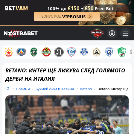
€150
€50
100% до
+
Free Bet
VIPBONUS
БОНУС КОД:
BETANO: ИНТЕР ЩЕ ЛИКУВА СЛЕД ГОЛЯМОТО
ДЕРБИ НА ИТАЛИЯ
Новини
Букмейкъри и Казина
Betano
Betano: Интер ще ли