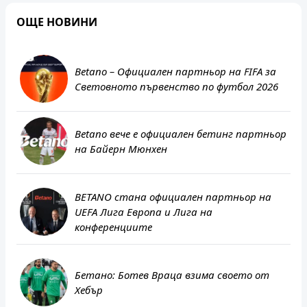
ОЩЕ НОВИНИ
Betano – Официален партньор на FIFA за
Световното първенство по футбол 2026
Betano вече е официален бетинг партньор
на Байерн Мюнхен
BETANO стана официален партньор на
UEFA Лига Европа и Лига на
конференциите
Бетано: Ботев Враца взима своето от
Хебър