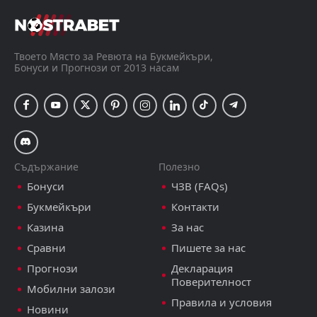
Primera Division - Argentina, 8 август 20:45
Го Ахед Игълс
Вилем II
Твоето Място за Ревюта на Букмейкъри,
Бонуси и Прогнози от 2013 насам
Eredivisie - Netherlands, 8 август 19:45
Съдържание
Полезно
Бонуси
ЧЗВ (FAQs)
Букмейкъри
Контакти
Казина
За нас
Сравни
Пишете за нас
Прогнози
Декларация
Поверителност
Мобилни залози
Правила и условия
Новини