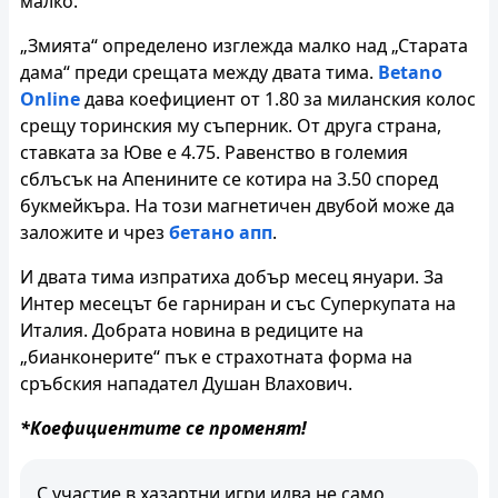
малко.
„Змията“ определено изглежда малко над „Старата
дама“ преди срещата между двата тима.
Betano
Online
дава коефициент от 1.80 за миланския колос
срещу торинския му съперник. От друга страна,
ставката за Юве е 4.75. Равенство в големия
сблъсък на Апенините се котира на 3.50 според
букмейкъра. На този магнетичен двубой може да
заложите и чрез
бетано апп
.
И двата тима изпратиха добър месец януари. За
Интер месецът бе гарниран и със Суперкупата на
Италия. Добрата новина в редиците на
„бианконерите“ пък е страхотната форма на
сръбския нападател Душан Влахович.
*Коефициентите се променят!
С участие в хазартни игри идва не само