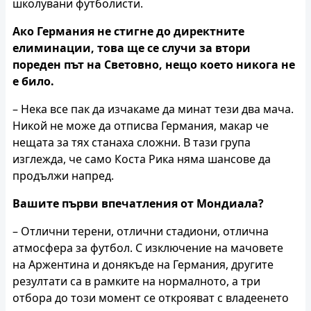
школувани футболисти.
Ако Германия не стигне до директните
елиминации, това ще се случи за втори
пореден път на Световно, нещо което никога не
е било.
– Нека все пак да изчакаме да минат тези два мача.
Никой не може да отписва Германия, макар че
нещата за тях станаха сложни. В тази група
изглежда, че само Коста Рика няма шансове да
продължи напред.
Вашите първи впечатления от Мондиала?
– Отлични терени, отлични стадиони, отлична
атмосфера за футбол. С изключение на мачовете
на Аржентина и донякъде на Германия, другите
резултати са в рамките на нормалното, а три
отбора до този момент се открояват с владеенето