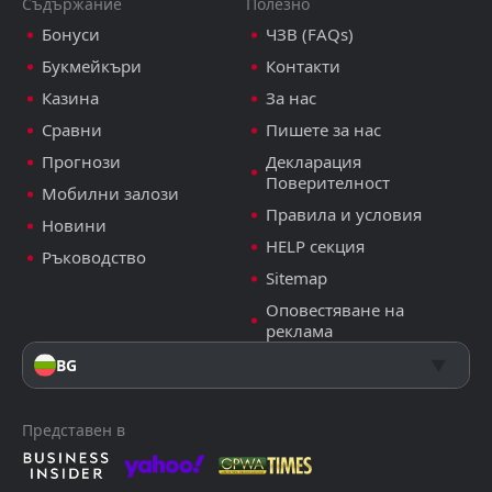
Съдържание
Полезно
Бонуси
ЧЗВ (FAQs)
Букмейкъри
Контакти
Казина
За нас
Сравни
Пишете за нас
Прогнози
Декларация
Поверителност
Мобилни залози
Правила и условия
Новини
HELP секция
Ръководство
Sitemap
Оповестяване на
реклама
BG
Представен в