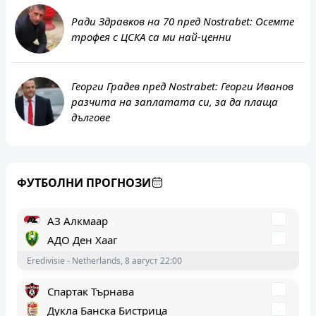
Ради Здравков на 70 пред Nostrabet: Осемте
трофея с ЦСКА са ми най-ценни
Георги Градев пред Nostrabet: Георги Иванов
разчита на заплатата си, за да плаща
дългове
Септември София
ЦСКА
ФУТБОЛНИ ПРОГНОЗИ
А Група - България, 9 август 21:15
АЗ Алкмаар
АДО Ден Хааг
Eredivisie - Netherlands, 8 август 22:00
Спартак Търнава
Дукла Банска Бистрица