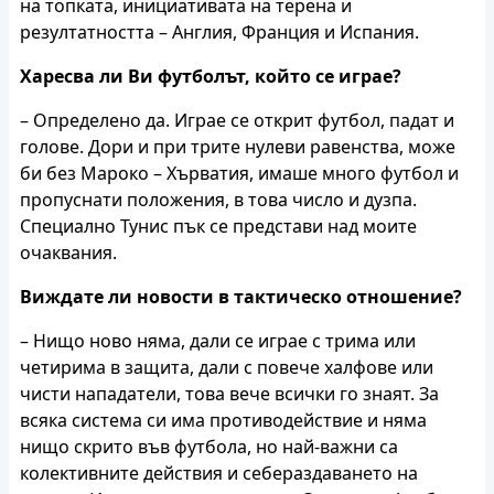
на топката, инициативата на терена и
резултатността – Англия, Франция и Испания.
Харесва ли Ви футболът, който се играе?
– Определено да. Играе се открит футбол, падат и
голове. Дори и при трите нулеви равенства, може
би без Мароко – Хърватия, имаше много футбол и
пропуснати положения, в това число и дузпа.
Специално Тунис пък се представи над моите
очаквания.
Виждате ли новости в тактическо отношение?
– Нищо ново няма, дали се играе с трима или
четирима в защита, дали с повече халфове или
чисти нападатели, това вече всички го знаят. За
всяка система си има противодействие и няма
нищо скрито във футбола, но най-важни са
колективните действия и себераздаването на