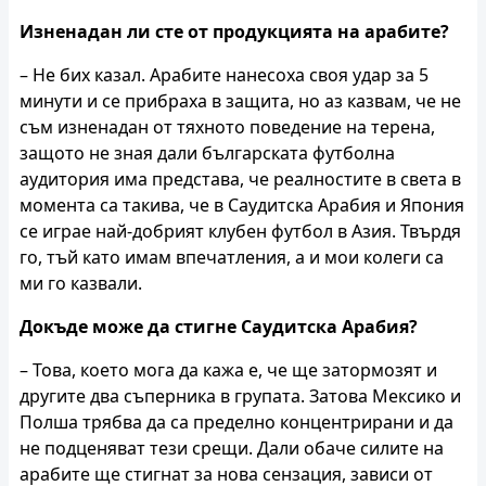
Изненадан ли сте от продукцията на арабите?
– Не бих казал. Арабите нанесоха своя удар за 5
минути и се прибраха в защита, но аз казвам, че не
съм изненадан от тяхното поведение на терена,
защото не зная дали българската футболна
аудитория има представа, че реалностите в света в
момента са такива, че в Саудитска Арабия и Япония
се играе най-добрият клубен футбол в Азия. Твърдя
го, тъй като имам впечатления, а и мои колеги са
ми го казвали.
Докъде може да стигне Саудитска Арабия?
– Това, което мога да кажа е, че ще затормозят и
другите два съперника в групата. Затова Мексико и
Полша трябва да са пределно концентрирани и да
не подценяват тези срещи. Дали обаче силите на
арабите ще стигнат за нова сензация, зависи от