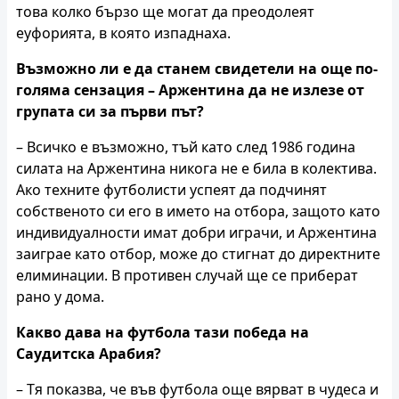
това колко бързо ще могат да преодолеят
еуфорията, в която изпаднаха.
Възможно ли е да станем свидетели на още по-
голяма сензация – Аржентина да не излезе от
групата си за първи път?
– Всичко е възможно, тъй като след 1986 година
силата на Аржентина никога не е била в колектива.
Ако техните футболисти успеят да подчинят
собственото си его в името на отбора, защото като
индивидуалности имат добри играчи, и Аржентина
заиграе като отбор, може до стигнат до директните
елиминации. В противен случай ще се приберат
рано у дома.
Какво дава на футбола тази победа на
Саудитска Арабия?
– Тя показва, че във футбола още вярват в чудеса и