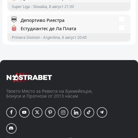
Super Liga - Slovakia, 8 август 21:30
Депортиво Риестра
Естудиантес де Ла Плата
Primera Division - Argentina, 8 август 20:45
Стандард Лиеж
Серкъл Брюж
Белгийска Про Лига, 8 август 19:15
Яро
Вааса ВПС
Твоето Място за Ревюта на Букмейкъри,
Бонуси и Прогнози от 2013 насам
Veikkausliiga - Finland, 8 август 19:00