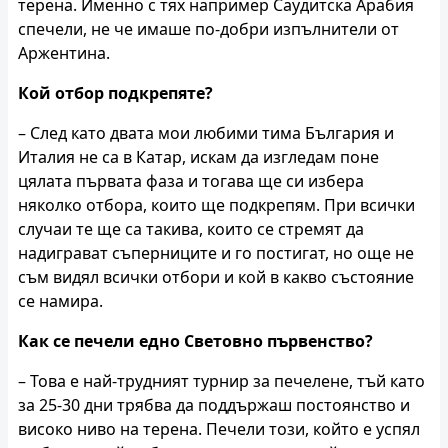
терена. Именно с тях например Саудитска Арабия
спечели, не че имаше по-добри изпълнители от
Аржентина.
Кой отбор подкрепяте?
– След като двата мои любими тима България и
Италия не са в Катар, искам да изгледам поне
цялата първата фаза и тогава ще си избера
няколко отбора, които ще подкрепям. При всички
случаи те ще са такива, които се стремят да
надиграват съперниците и го постигат, но още не
съм видял всички отбори и кой в какво състояние
се намира.
Как се печели едно Световно първенство?
– Това е най-трудният турнир за печелене, тъй като
за 25-30 дни трябва да поддържаш постоянство и
високо ниво на терена. Печели този, който е успял