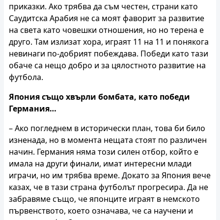
приказки. Ако трябва да съм честен, страни като
Саудитска Арабия не са моят фаворит за развитие
на света като човешки отношения, но но терена е
друго. Там излизат хора, играят 11 на 11 и понякога
невинаги по-добрият побеждава. Победи като тази
обаче са нещо добро и за цялостното развитие на
футбола.
Япония също хвърли бомбата, като победи
Германия…
– Ако погледнем в исторически план, това би било
изненада, но в момента нещата стоят по различен
начин. Германия няма този силен отбор, който е
имала на други финали, имат интересни млади
играчи, но им трябва време. Докато за Япония вече
казах, че в тази страна футболът прогресира. Да не
забравяме също, че японците играят в немското
първенството, което означава, че са научени и