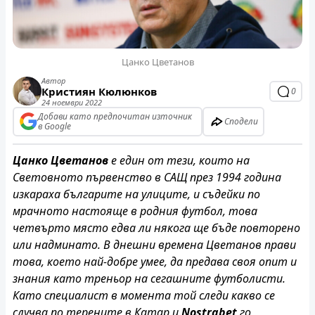
Цанко Цветанов
Автор
Кристиян Кюлюнков
0
24 ноември 2022
Добави като предпочитан източник
Сподели
в Google
Цанко Цветанов
е един от тези, които на
Световното първенство в САЩ през 1994 година
изкараха българите на улиците, и съдейки по
мрачното настояще в родния футбол, това
четвърто място едва ли някога ще бъде повторено
или надминато. В днешни времена Цветанов прави
това, което най-добре умее, да предава своя опит и
знания като треньор на сегашните футболисти.
Като специалист в момента той следи какво се
случва по терените в Катар и
Nostrabet
го