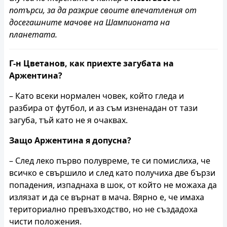
потърси, за да разкрие своите впечатления от
досегашните мачове на Шампионата на
планетата.
Г-н Цветанов, как приехте загубата на
Аржентина?
– Като всеки нормален човек, който гледа и
разбира от футбол, и аз съм изненадан от тази
загуба, тъй като не я очаквах.
Защо Аржентина я допусна?
– След леко първо полувреме, те си помислиха, че
всичко е свършило и след като получиха две бързи
попадения, изпаднаха в шок, от който не можаха да
излязат и да се върнат в мача. Вярно е, че имаха
териториално превъзходство, но не създадоха
чисти положения.