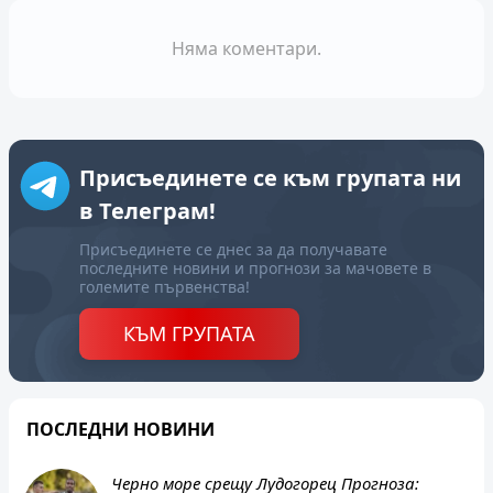
Няма коментари.
Присъединете се към групата ни
в Телеграм!
Присъединете се днес за да получавате
последните новини и прогнози за мачовете в
големите първенства!
КЪМ ГРУПАТА
ПОСЛЕДНИ НОВИНИ
Черно море срещу Лудогорец Прогноза: