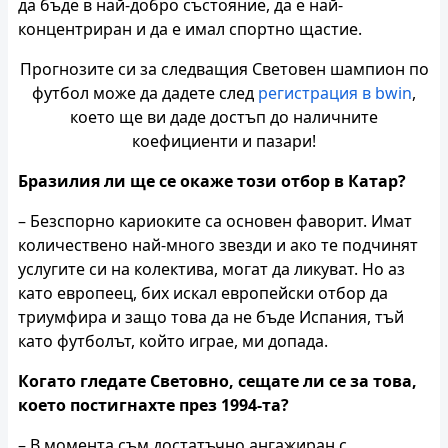
да бъде в най-добро състояние, да е най-
концентриран и да е имал спортно щастие.
Прогнозите си за следващия Световен шампион по
футбол може да дадете след
регистрация в bwin
,
което ще ви даде достъп до наличните
коефициенти и пазари!
Бразилия ли ще се окаже този отбор в Катар?
– Безспорно кариоките са основен фаворит. Имат
количествено най-много звезди и ако те подчинят
услугите си на колектива, могат да ликуват. Но аз
като европеец, бих искал европейски отбор да
триумфира и защо това да не бъде Испания, тъй
като футболът, който играе, ми допада.
Когато гледате Световно, сещате ли се за това,
което постигнахте през 1994-та?
– В момента съм достатъчно ангажиран с