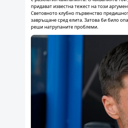
придават известна тежест на този аргумен
Световното клубно първенство предишното
завръщане сред елита. Затова би било опа
реши натрупаните проблеми.