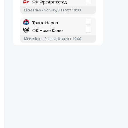
ФК Номе Калю
Meistriliiga - Estonia, 8 август 19:00
Лозана-Спорт
Йънг Бойс
Суперлига - Швейцария, 8 август 19:00
Дънди
Абърдийн
Scotland Premiership - England, 8 август
17:00