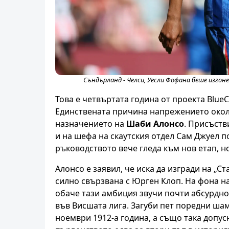
Съндърланд - Челси, Уесли Фофана беше изгон
Това е четвъртата година от проекта BlueC
Единствената причина напрежението около
назначението на
Шаби Алонсо
. Присъств
и на шефа на скаутския отдел Сам Джуел п
ръководството вече гледа към нов етап, н
Алонсо е заявил, че иска да изгради на „
силно свързвана с Юрген Клоп. На фона н
обаче тази амбиция звучи почти абсурдно.
във Висшата лига. Загуби пет поредни ша
ноември 1912-а година, а също така допу