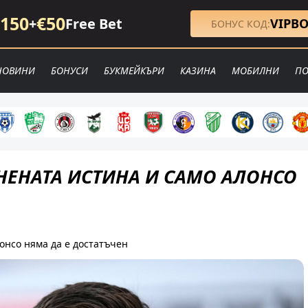
150
€50
+
Free Bet
VIPB
БОНУС КОД:
НОВИНИ
БОНУСИ
БУКМЕЙКЪРИ
КАЗИНА
МОБИЛНИ
ПО
НЕНАТА ИСТИНА И САМО АЛОНСО
онсо няма да е достатъчен