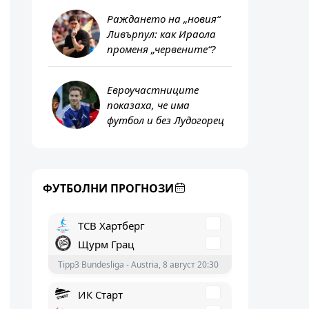
Раждането на „новия“
Ливърпул: как Ираола
променя „червените“?
ФК Сервет
Евроучастниците
показаха, че има
Грасхопърс
футбол и без Лудогорец
Суперлига - Швейцария, 8 август 21:30
ТСВ Хартберг
Щурм Грац
ФУТБОЛНИ ПРОГНОЗИ
Tipp3 Bundesliga - Austria, 8 август 20:30
ИК Старт
ФК Фредрикстад
Eliteserien - Norway, 8 август 19:00
Транс Нарва