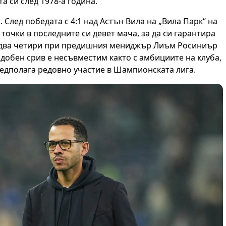
а си след 1978-а година.
След победата с 4:1 над Астън Вила на „Вила Парк“ на
точки в последните си девет мача, за да си гарантира
 едва четири при предишния мениджър Лиъм Росиниър
обен срив е несъвместим както с амбициите на клуба,
предполага редовно участие в Шампионската лига.