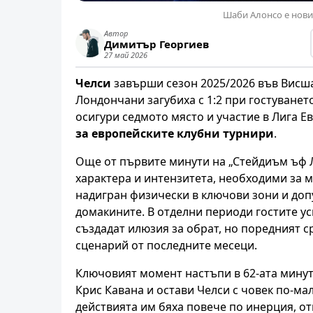
Шаби Алонсо е нови
Автор
Димитър Георгиев
27 май 2026
Челси
завърши сезон 2025/2026 във Висш
Лондончани загубиха с 1:2 при гостуването
осигури седмото място и участие в Лига Е
за европейските клубни турнири
.
Още от първите минути на „Стейдиъм ъф Л
характера и интензитета, необходими за м
надигран физически в ключови зони и доп
домакините. В отделни периоди гостите ус
създадат илюзия за обрат, но поредният 
сценарий от последните месеци.
Ключовият момент настъпи в 62-ата минут
Крис Кавана и остави Челси с човек по-ма
действията им бяха повече по инерция, о