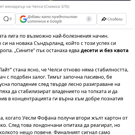
ят мениджър на Челси (Снимка: БТА)
Добави като предпочитан
0
Сподели
източник в Google
ата лига по възможно най-болезнения начин.
 си на новака Съндърланд, който с този успех си
вропа. „Сините“ пък останаха едва
десети и без квота
айт“ стана ясно, че Челси отново няма стабилността,
ач с подобен залог. Тимът започна пасивно, бе
усна попадение след твърде лесно разиграване на
пяха да стабилизират владението на топката и да
срив в концентрацията ги върна към добре познатия
а, когато Уесли Фофана получи втори жълт картон от
лко. След това лондончани опитаха да реагират, но
тколкото нещо повече. Финалният сигнал само