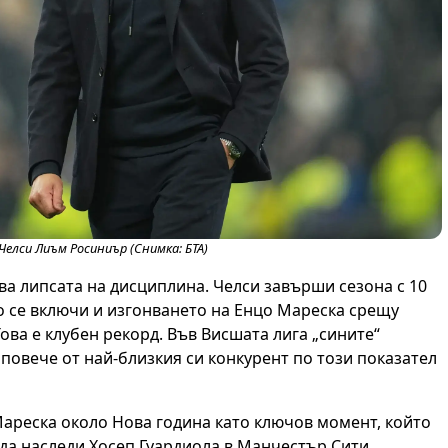
елси Лиъм Росиниър (Снимка: БТА)
ва липсата на дисциплина. Челси завърши сезона с 10
о се включи и изгонването на Енцо Мареска срещу
ова е клубен рекорд. Във Висшата лига „сините“
 повече от най-близкия си конкурент по този показател
Мареска около Нова година като ключов момент, който
 да наследи Хосеп Гуардиола в Манчестър Сити