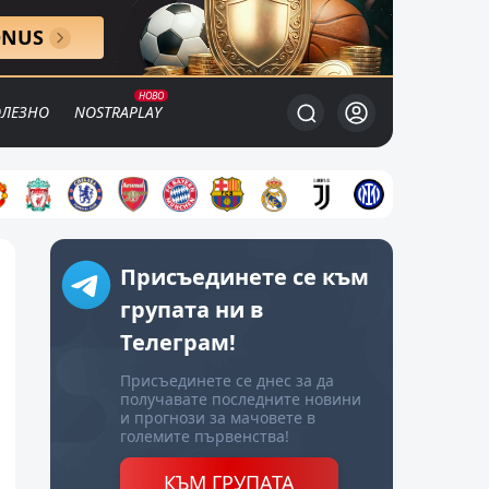
ONUS
ЛЕЗНО
NOSTRAPLAY
Присъединете се към
групата ни в
Телеграм!
Присъединете се днес за да
получавате последните новини
и прогнози за мачовете в
големите първенства!
КЪМ ГРУПАТА