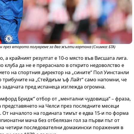
ен през второто полувреме за два жълти картона (Снимка: БТА)
o, а крайният резултат е 10-о място във Висшата лига.
 клуба да не е прераснало в открито недоволство е
ието на спортния директор на „сините“ Пол Уинстанли
о трибуните на „Стейдиъм ъф Лайт“ само напомни, че
о задачата пред испанеца изглежда огромна.
Стамфорд Бридж“ отбор от „ментални чудовища“ – фраза,
а представянето на Челси през последните месеци
 От началото на годината тимът е едва 15-и по форма
мпионатни мача без отбелязан гол за първи път от
сна четири последователни домакински поражения в