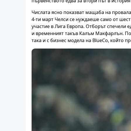
първенството едва за втори път в историят
Числата ясно показват мащаба на провала. 
4-ти март Челси се нуждаеше само от шест 
участие в Лига Европа. Отборът спечели
и временният такъв Калъм Макфарлън. Под
така и с бизнес модела на BlueCo, който 