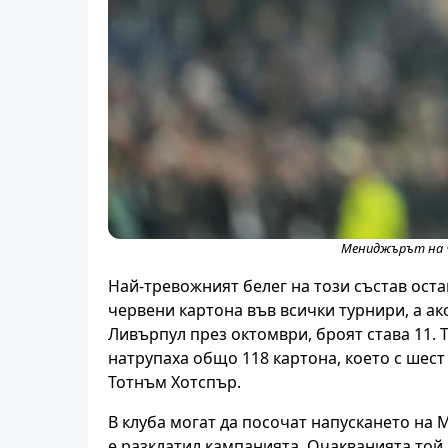
Мениджърът на Ч
Най-тревожният белег на този състав оста
червени картона във всички турнири, а ак
Ливърпул през октомври, броят става 11. Т
натрупаха общо 118 картона, което с шест
Тотнъм Хотспър.
В клуба могат да посочат напускането на 
е разклатил кампанията. Очакванията той