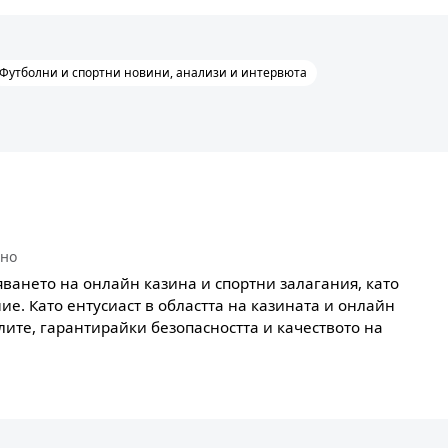
Футболни и спортни новини, анализи и интервюта
ино
ването на онлайн казина и спортни залагания, като
ие. Като ентусиаст в областта на казината и онлайн
йлите, гарантирайки безопасността и качеството на