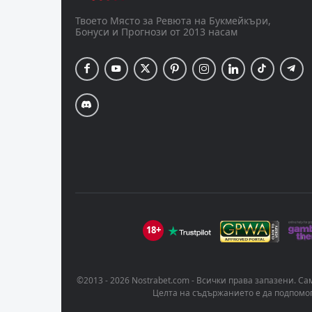
Твоето Място за Ревюта на Букмейкъри,
Бонуси и Прогнози от 2013 насам
18+
©2013 - 2026 Nostrabet.com - Всички пpaвa зaпaзeни. 
Целта на съдържанието е да подпомог