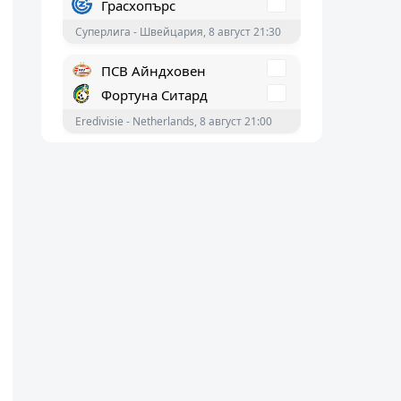
Грасхопърс
Суперлига - Швейцария, 8 август 21:30
ПСВ Айндховен
Фортуна Ситард
Eredivisie - Netherlands, 8 август 21:00
Го Ахед Игълс
Вилем II
Eredivisie - Netherlands, 8 август 19:45
Яро
Вааса ВПС
Veikkausliiga - Finland, 8 август 19:00