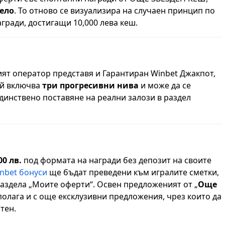
лело
. То отново се визуализира на случаен принцип по
агради, достигащи 10,000 лева кеш.
ият оператор представя и Гарантиран Winbet Джакпот,
ой включва
три прогресивни нива
и може да се
динствено поставяне на реални залози в раздел
00 лв.
под формата на награди без депозит на своите
nbet бонуси
ще бъдат преведени към игралите сметки,
раздела „Моите оферти“. Освен предложеният от „
Още
полага и с още ексклузивни предложения, чрез които да
тен.