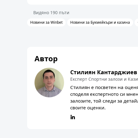
Видяно
190
пъти
Новини за Winbet
Новини за Букмейкъри и казина
Автор
Стилиян Кантарджиев
Експерт Спортни залози и Каз
Стилиян е посветен на оценя
споделя експертното си мнен
залозите, той следи за дета
своите оценки.