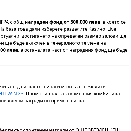
ИГРА с общ
награден фонд от 500,000 лева
, в която се
На база това дали изберете разделите Казино, Live
 Виртуални, достигането на определен размер залози ще
он ще бъде включен в генералното теглене на
000 лева
, а останалата част от наградния фонд ще бъде
читате да играете, винаги може да спечелите
HIT WIN X3
. Промоционалната кампания комбинира
роизволни награди по време на игра.
 оферти със спонтанни награди от ОЩЕ ЗВЕЗДЕН КЕШ,