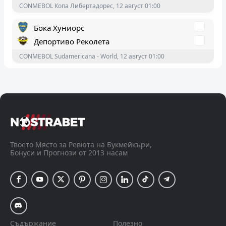
CONMEBOL Sudamericana - World, 12 август 01:00
Целие
Арарат-Армения
UEFA Champions League - World, 11 август 21:15
Слован Братислава
Мялби АИФ
UEFA Champions League - World, 11 август 21:15
Твоето Място за Ревюта на Букмейкъри,
Бонуси и Прогнози от 2013 насам
Съдържание
Полезно