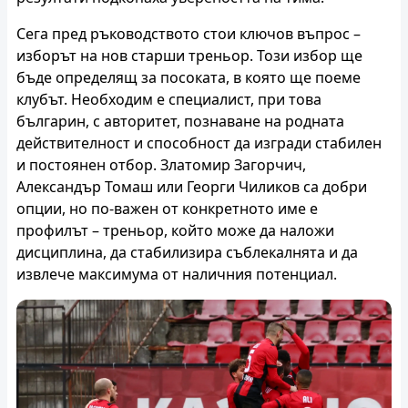
Сега пред ръководството стои ключов въпрос –
изборът на нов старши треньор. Този избор ще
бъде определящ за посоката, в която ще поеме
клубът. Необходим е специалист, при това
българин, с авторитет, познаване на родната
действителност и способност да изгради стабилен
и постоянен отбор. Златомир Загорчич,
Александър Томаш или Георги Чиликов са добри
опции, но по-важен от конкретното име е
профилът – треньор, който може да наложи
дисциплина, да стабилизира съблекалнята и да
извлече максимума от наличния потенциал.