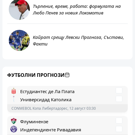
Търпение, време, работа: формулата на
Любо Пенев за новия Локомотив
Депортес Толима
Кайрат срещу Левски Прогноза, Състави,
Индепендиенте дел Вале
Факти
CONMEBOL Копа Либертадорес, 12 август 03:30
Естудиантес де Ла Плата
Универсидад Католика
ФУТБОЛНИ ПРОГНОЗИ
CONMEBOL Копа Либертадорес, 12 август 03:30
Флуминензе
Индепендиенте Ривадавия
CONMEBOL Копа Либертадорес, 12 август 01:00
Бока Хуниорс
Депортиво Реколета