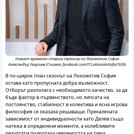
Новият временен старши треньор на Локомотив София
Александър Георгиев (Снимка: facebook.com/FCLokomotivSofia1929)
В по-широк план сезонът на Локомотив София
остава като пропусната добра възможност.
Отборът разполага с необходимото качество, за да
бъде фактор в първенството, но липсата на
постоянство, стабилност в колектива и ясна игрова
философия се оказаха решаващи. Прекалената
зависимост от индивидуалности като Делев също
натежа в определени моменти, а колебливите
резултати подкопаха увереността на тима.