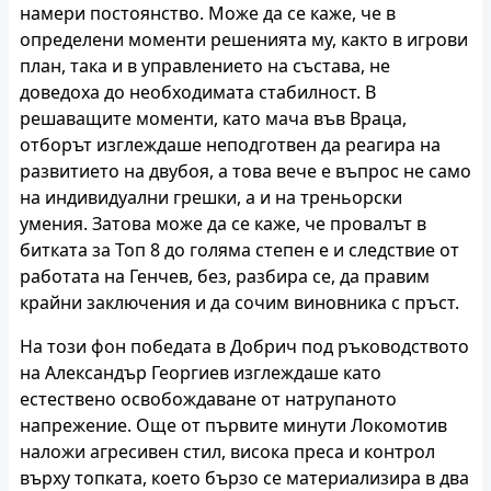
намери постоянство. Може да се каже, че в
определени моменти решенията му, както в игрови
план, така и в управлението на състава, не
доведоха до необходимата стабилност. В
решаващите моменти, като мача във Враца,
отборът изглеждаше неподготвен да реагира на
развитието на двубоя, а това вече е въпрос не само
на индивидуални грешки, а и на треньорски
умения. Затова може да се каже, че провалът в
битката за Топ 8 до голяма степен е и следствие от
работата на Генчев, без, разбира се, да правим
крайни заключения и да сочим виновника с пръст.
На този фон победата в Добрич под ръководството
на Александър Георгиев изглеждаше като
естествено освобождаване от натрупаното
напрежение. Още от първите минути Локомотив
наложи агресивен стил, висока преса и контрол
върху топката, което бързо се материализира в два