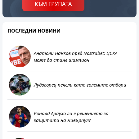
КЪМ ГРУПАТА
ПОСЛЕДНИ НОВИНИ
Анатоли Нанков пред Nostrabet: ЦСКА
може да стане шампион
Лудогорец печели като големите отбори
Роналд Араухо ли е решението за
защитата на Ливърпул?