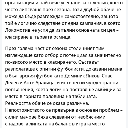
организация и най-вече усещане за колектив, което
често липсваше през сезона. Този двубой обаче не
може да бъде разглеждан самостоятелно, защото
той е логично следствие от една кампания, в която
Локомотив не успя да изпълни основната си цел –
класиране в първата осмица.
През голяма част от сезона столичният тим
изглеждаше като отбор с потенциал за значително
по-високо място в класирането. Съставът
разполагаше с опитни футболисти, доказани имена
в българския футбол като Доминик Янков, Спас
Делев и Анте Аралица, и интересни чуждестранни
попълнения, което логично поставяше амбиции за
място в горната половина на таблицата.
Реалността обаче се оказа различна.
Непостоянството се превърна в основен проблем –
силни мачове бяха следвани от необясними
спадове, а липсата на баланс в играта често