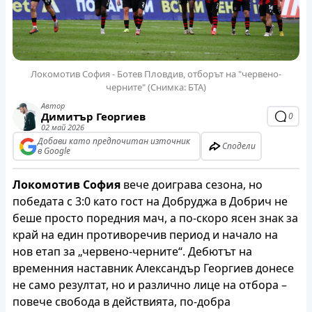
Локомотив София - Ботев Пловдив, отборът на "червено-
черните" (Снимка: БТА)
Автор
Димитър Георгиев
0
02 май 2026
Добави като предпочитан източник
Сподели
в Google
Локомотив София
вече доиграва сезона, но
победата с 3:0 като гост на Добруджа в Добрич не
беше просто поредния мач, а по-скоро ясен знак за
край на един противоречив период и начало на
нов етап за „червено-черните“. Дебютът на
временния наставник Александър Георгиев донесе
не само резултат, но и различно лице на отбора –
повече свобода в действията, по-добра