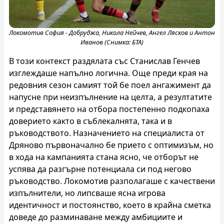
Локомотив София - Добруджа, Никола Нейчев, Ангел Лясков и Антон
Иванов (Снимка: БТА)
В този контекст раздялата със Станислав Генчев
изглеждаше напълно логична. Още преди края на
редовния сезон самият той бе поел ангажимент да
напусне при неизпълнение на целта, а резултатите
и представянето на отбора постепенно подкопаха
доверието както в съблекалнята, така и в
ръководството. Назначението на специалиста от
Дряново първоначално бе прието с оптимизъм, но
в хода на кампанията стана ясно, че отборът не
успява да разгърне потенциала си под негово
ръководство. Локомотив разполагаше с качествени
изпълнители, но липсваше ясна игрова
идентичност и постоянство, което в крайна сметка
доведе до разминаване между амбициите и