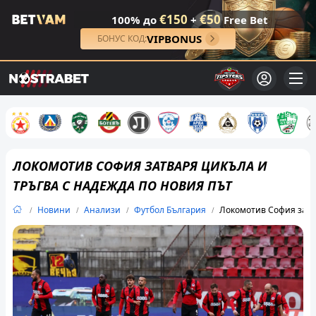
€150
€50
100% до
+
Free Bet
VIPBONUS
БОНУС КОД:
ЛОКОМОТИВ СОФИЯ ЗАТВАРЯ ЦИКЪЛА И
ТРЪГВА С НАДЕЖДА ПО НОВИЯ ПЪТ
Новини
Анализи
Футбол България
Локомотив София затва