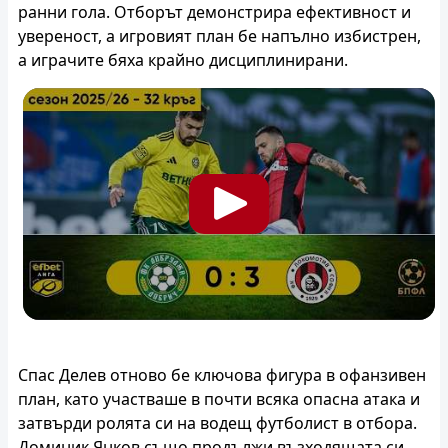
ранни гола. Отборът демонстрира ефективност и
увереност, а игровият план бе напълно избистрен,
а играчите бяха крайно дисциплинирани.
Спас Делев отново бе ключова фигура в офанзивен
план, като участваше в почти всяка опасна атака и
затвърди ролята си на водещ футболист в отбора.
Доминик Янков също продължи възходящата си