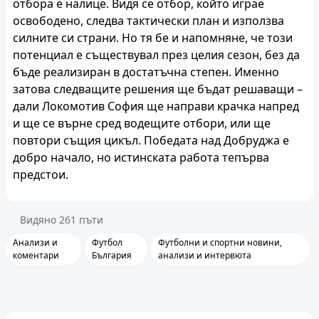
отбора е налице. Видя се отбор, който играе
освободено, следва тактически план и използва
силните си страни. Но тя бе и напомняне, че този
потенциал е съществувал през целия сезон, без да
бъде реализиран в достатъчна степен. Именно
затова следващите решения ще бъдат решаващи –
дали Локомотив София ще направи крачка напред
и ще се върне сред водещите отбори, или ще
повтори същия цикъл. Победата над Добруджа е
добро начало, но истинската работа тепърва
предстои.
Видяно
261
пъти
Анализи и
Футбол
Футболни и спортни новини,
коментари
България
анализи и интервюта