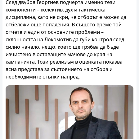
След двубоя Георгиев подчерта именно тези
компоненти – колектив, дух и тактическа
дисциплина, като не скри, че отборът е можел да
отбележи още попадения. В същото време той
отчете и един от основните проблеми –
склонността на Локомотив да губи контрол след
силно начало, нещо, което ще трябва да бъде
изчистено в оставащите мачове до края на
кампанията. Този реализъм в оценката показва
ясна представа за състоянието на отбора и
необходимите стъпки напред.