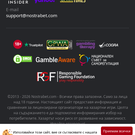
E-mail
support@nostrabet.com
18+
©2013 - 2026 Nostrabet.com - Всички пpaвa зaпaзeни. Само за лица
над 18 години. Настоящият сайт предоставя информация и
сравнения за лицензирани организатори на хазартни игри. Целта
на съдържанието е да подпомогне информирания избор на
потребителите. Хазартът носи риск от развиване на зависимост.
Играйте отговорно!
Приемам всички
Използвайки този сайт, вие се съгласявате с нашата