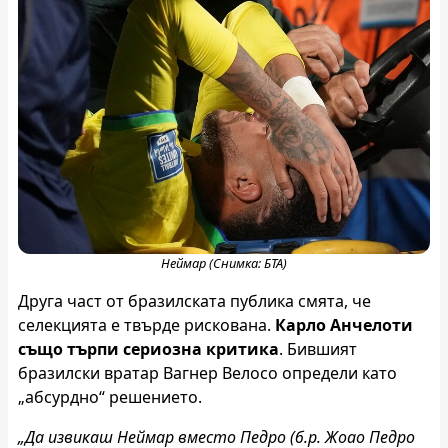
Неймар (Снимка: БТА)
Друга част от бразилската публика смята, че
селекцията е твърде рискована.
Карло Анчелоти
също търпи сериозна критика
. Бившият
бразилски вратар Вагнер Велосо определи като
„абсурдно“ решението.
„Да извикаш Неймар вместо Педро (б.р. Жоао Педро