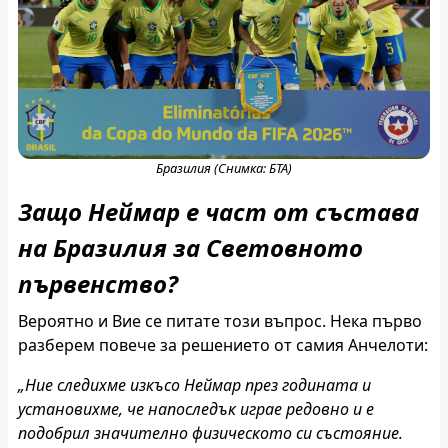
Бразилия (Снимка: БТА)
Защо Неймар е част от състава
на Бразилия за Световното
първенство?
Вероятно и Вие се питате този въпрос. Нека първо
разберем повече за решението от самия Анчелоти:
„Ние следихме изкъсо Неймар през годината и
установихме, че напоследък играе редовно и е
подобрил значително физическото си състояние.