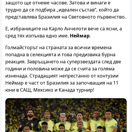
защото ще отнеме часове. Затова и винаги е
трудно да се подбира „идеален състав“, който да
представлява Бразилия на Световното първенство.
Е, избраниците на Карло Анчелоти вече са ясни, а
сред тях изпъква едно име.
Неймар
.
Голмайсторът на страната за всички времена
попадна в селекцията и това предизвика бурна
реакция. Завръщането на суперзвездата след две
години и половина може да се счита за голяма
изненада. Страдащият непрестанно от контузии
Неймар е част от Бразилия за започващия на 11
юни в САЩ, Мексико и Канада турнир!