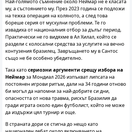
Най-голямото съмнение около Неймар не е класата
му, а състоянието му. През 2023 година се подложи
на тежка операция на коляното, а след това
бореше серия от мускулни проблеми. Те го
извадиха от националния отбор за дълъг период.
Практически не го видяхме в Ал Хилал, който се
раздели с колосални средства за услугите на вечно
контузения бразилец. Завръщането му в Сантос
също не бе особено убедително.
Така като
сериозни аргументи срещу избора на
Неймар
за Мондиал 2026 изпъкват липсата на
постоянен игрови ритъм, дали на 34 години отново
би могъл да напомни за най-добрите си дни,
опасността от нова травма, рискът Бразилия да
гради играта около един футболист, който не може
да издържи цял турнир и още.
В страната дори се стигна до нещо като
национален дебат около включването на