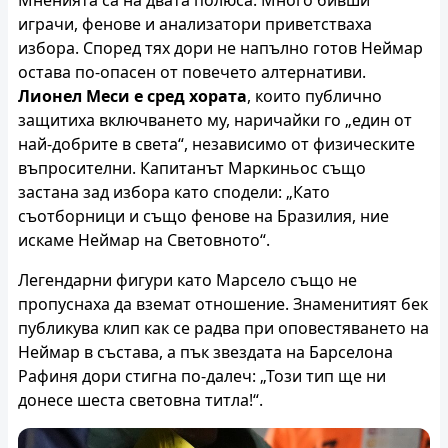
играчи, фенове и анализатори приветстваха
избора. Според тях дори не напълно готов Неймар
остава по-опасен от повечето алтернативи.
Лионел Меси е сред хората
, които публично
защитиха включването му, наричайки го „един от
най-добрите в света“, независимо от физическите
въпросителни. Капитанът Маркиньос също
застана зад избора като сподели: „Като
съотборници и също фенове на Бразилия, ние
искаме Неймар на Световното“.
Легендарни фигури като Марсело също не
пропуснаха да вземат отношение. Знаменитият бек
публикува клип как се радва при оповестяването на
Неймар в състава, а пък звездата на Барселона
Рафиня дори стигна по-далеч: „Този тип ще ни
донесе шеста световна титла!“.