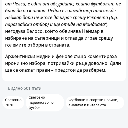
от Челси) е един от абсурдите, които футболът не
бива да позволява. Педро е голмайстор навсякъде.
Неймар дори не може да играе срещу Реколета (б.р.
парагвайски отбор) и ще отиде на Мондиала“,
негодува Велосо, който обвинява Неймар в
избиране на съперници и отказ да играе срещу
големите отбори в страната.
Аржентински медии и фенове също коментираха
иронично избора, потривайки ръце доволно. Дали
ще се окажат прави – предстои да разберем.
Видяно
501
пъти
Световно
Световно
Футболни и спортни новини,
първенство по
2026
анализи и интервюта
футбол