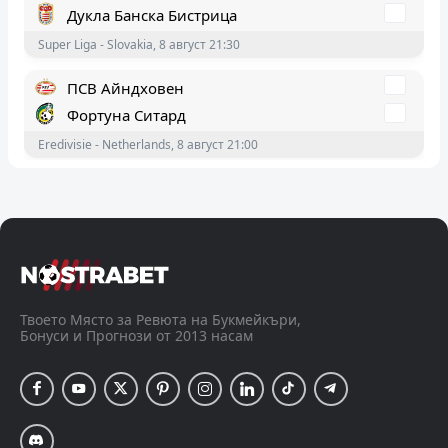
Фортуна Ситард
Eredivisie - Netherlands, 8 август 21:00
Депортиво Риестра
Естудиантес де Ла Плата
Primera Division - Argentina, 8 август 20:45
Стандард Лиеж
Серкъл Брюж
Белгийска Про Лига, 8 август 19:15
Твоето Място за Ревюта на Букмейкъри,
Бонуси и Прогнози от 2013 насам