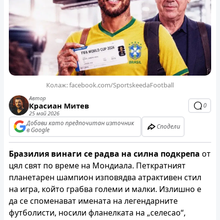
Колаж: facebook.com/SportskeedaFootball
Автор
Красиан Митев
0
25 май 2026
Добави като предпочитан източник
Сподели
в Google
Бразилия винаги се радва на силна подкрепа
от
цял свят по време на Мондиала. Петкратният
планетарен шампион изповядва атрактивен стил
на игра, който грабва големи и малки. Излишно е
да се споменават имената на легендарните
футболисти, носили фланелката на „селесао“,