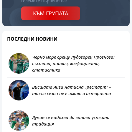
големите първенства!
КЪМ ГРУПАТА
ПОСЛЕДНИ НОВИНИ
Черно море срещу Лудогорец Прогноза:
състави, анализ, коефициенти,
статистика
Висшата лига натисна „рестарт“ –
такъв сезон не е имало в историята
Дунав се надъхва да запази успешна
традиция