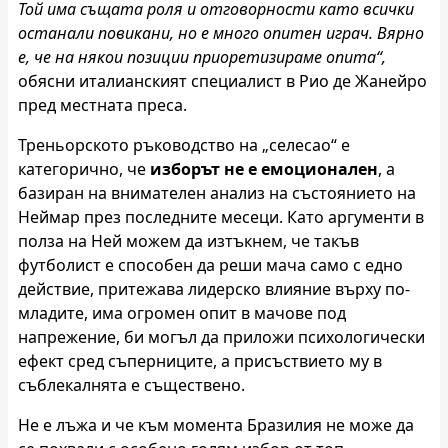
Той има същата роля и отговорности като всички
останали повикани, но е много опитен играч. Вярно
е, че на някои позиции приоретизираме опита“,
обясни италианският специалист в Рио де Жанейро
пред местната преса.
Треньорското ръководство на „селесао“ е
категорично, че
изборът не е емоционален
, а
базиран на внимателен анализ на състоянието на
Неймар през последните месеци. Като аргументи в
полза на Ней можем да изтъкнем, че такъв
футболист е способен да реши мача само с едно
действие, притежава лидерско влияние върху по-
младите, има огромен опит в мачове под
напрежение, би могъл да приложи психологически
ефект сред съперниците, а присъствието му в
съблекалнята е съществено.
Не е лъжа и че към момента Бразилия не може да