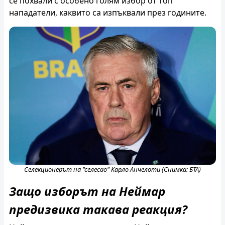
се похвали с особено голям избор от топ
нападатели, каквито са изпъквали през годините.
Селекционерът на "селесао" Карло Анчелоти (Снимка: БТА)
Защо изборът на Неймар
предизвика такава реакция?