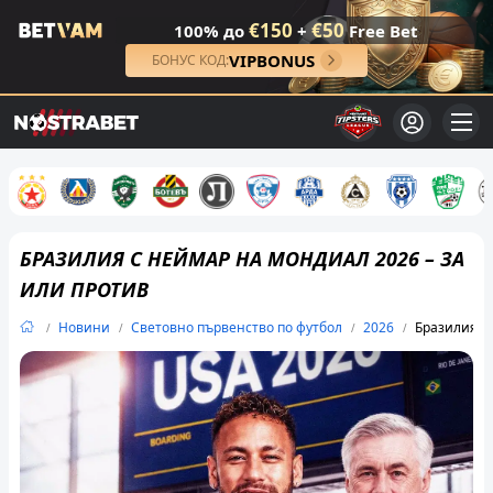
€150
€50
100% до
+
Free Bet
VIPBONUS
БОНУС КОД:
БРАЗИЛИЯ С НЕЙМАР НА МОНДИАЛ 2026 – ЗА
ИЛИ ПРОТИВ
Новини
Световно първенство по футбол
2026
Бразилия с