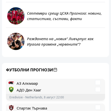
Септември срещу ЦСКА Прогноза: новини,
статистика, състави, факти
Септември София
Раждането на „новия“ Ливърпул: как
ЦСКА
Ираола променя „червените“?
А Група - България, 9 август 21:15
АЗ Алкмаар
АДО Ден Хааг
ФУТБОЛНИ ПРОГНОЗИ
Eredivisie - Netherlands, 8 август 22:00
Спартак Търнава
Дукла Банска Бистрица
Super Liga - Slovakia, 8 август 21:30
ПСВ Айндховен