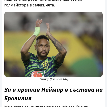
голмайстора в селекцията.
Неймар (Снимка: БТА)
За и против Неймар в състава на
Бразилия
Мненията са на двата полюса. Много бивши