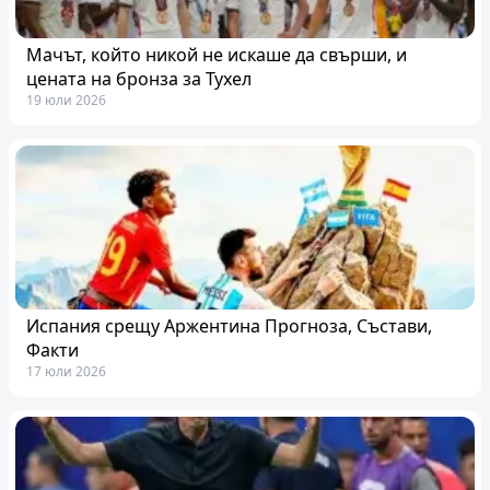
Мачът, който никой не искаше да свърши, и
цената на бронза за Тухел
19 юли 2026
Испания срещу Аржентина Прогноза, Състави,
Факти
17 юли 2026