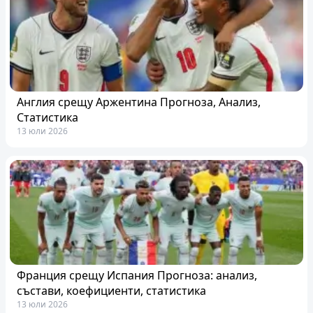
Англия срещу Аржентина Прогноза, Анализ,
Статистика
13 юли 2026
Франция срещу Испания Прогноза: анализ,
състави, коефициенти, статистика
13 юли 2026