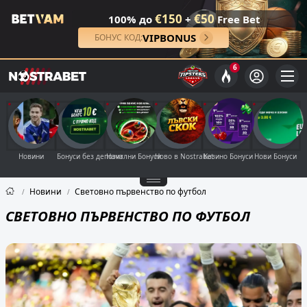
€150
€50
100% до
+
Free Bet
VIPBONUS
БОНУС КОД:
6
Новини
Бонуси без депозит
Начални Бонуси
Ново в Nostrabet
Казино Бонуси
Нови Бонуси
Новини
Световно първенство по футбол
СВЕТОВНО ПЪРВЕНСТВО ПО ФУТБОЛ