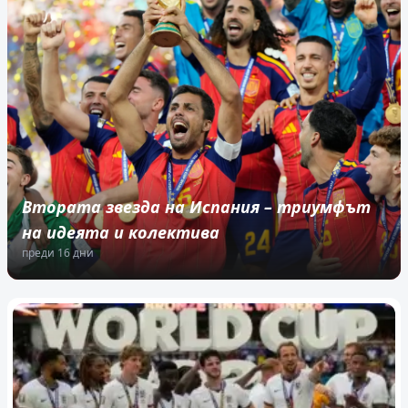
Втората звезда на Испания – триумфът
на идеята и колектива
преди 16 дни