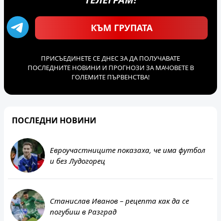
КЪМ ГРУПАТА
ПРИСЪЕДИНЕТЕ СЕ ДНЕС ЗА ДА ПОЛУЧАВАТЕ
ПОСЛЕДНИТЕ НОВИНИ И ПРОГНОЗИ ЗА МАЧОВЕТЕ В
ГОЛЕМИТЕ ПЪРВЕНСТВА!
ПОСЛЕДНИ НОВИНИ
Евроучастниците показаха, че има футбол
и без Лудогорец
Станислав Иванов – рецепта как да се
погубиш в Разград