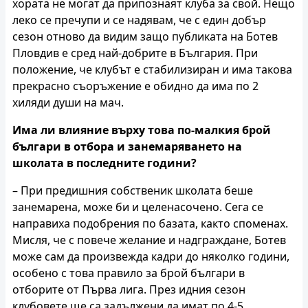
хората не могат да припознаят клуба за свой. Нещо
леко се пречупи и се надявам, че с един добър
сезон отново да видим защо публиката на Ботев
Пловдив е сред най-добрите в България. При
положение, че клубът е стабилизиран и има такова
прекрасно съоръжение е обидно да има по 2
хиляди души на мач.
Има ли влияние върху това по-малкия брой
българи в отбора и занемаряването на
школата в последните години?
– При предишния собственик школата беше
занемарена, може би и целенасочено. Сега се
направиха подобрения по базата, както споменах.
Мисля, че с повече желание и надграждане, Ботев
може сам да произвежда кадри до няколко години,
особено с това правило за брой българи в
отборите от Първа лига. През идния сезон
клубовете ще са задължени да имат по 4-5