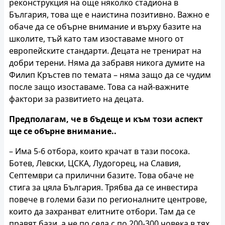
реконструкция на още няколко стадиона в
България, това ще е наистина позитивно. Важно е
обаче да се обърне внимание и върху базите на
школите, тъй като там изоставаме много от
европейските стандарти. Децата не тренират на
добри терени. Няма да забравя никога думите на
Филип Кръстев по темата – няма защо да се чудим
после защо изоставаме. Това са най-важните
фактори за развитието на децата.
Предполагам, че в бъдеще и към този аспект
ще се обърне внимание..
– Има 5-6 отбора, които крачат в тази посока.
Ботев, Левски, ЦСКА, Лудогорец, на Славия,
Септември са прилични базите. Това обаче не
стига за цяла България. Трябва да се инвестира
повече в големи бази по регионалните центрове,
които да захранват елитните отбори. Там да се
правят бази, а не по села с по 200-300 човека в тях.