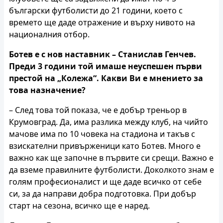
български футболисти до 21 години, което с
времето ще даде отражение и върху нивото на
националния отбор.
Ботев е с нов наставник – Станислав Генчев.
Преди 3 години той имаше неуспешен първи
престой на „Колежа“. Какви Ви е мнението за
това назначение?
– След това той показа, че е добър треньор в
Крумовград. Да, има разлика между клуб, на чийто
мачове има по 10 човека на стадиона и такъв с
взискателни привърженици като Ботев. Много е
важно как ще започне в първите си срещи. Важно е
да вземе правилните футболисти. Доколкото знам е
голям професионалист и ще даде всичко от себе
си, за да направи добра подготовка. При добър
старт на сезона, всичко ще е наред.