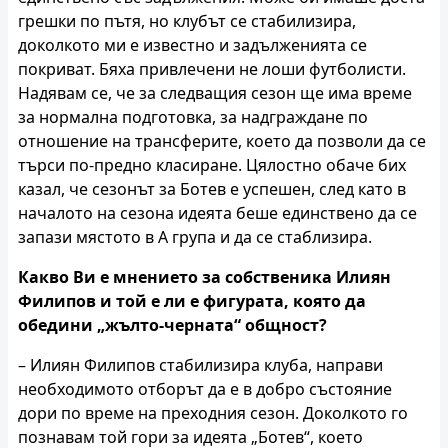
грешки по пътя, но клубът се стабилизира,
доколкото ми е известно и задълженията се
покриват. Бяха привлечени не лоши футболисти.
Надявам се, че за следващия сезон ще има време
за нормална подготовка, за надграждане по
отношение на трансферите, което да позволи да се
търси по-предно класиране. Цялостно обаче бих
казал, че сезонът за Ботев е успешен, след като в
началото на сезона идеята беше единствено да се
запази мястото в А група и да се стаблизира.
Какво Ви е мнението за собственика Илиян
Филипов и той е ли е фигурата, която да
обедини „жълто-черната“ общност?
– Илиян Филипов стабилизира клуба, направи
необходимото отборът да е в добро състояние
дори по време на преходния сезон. Доколкото го
познавам той гори за идеята „Ботев“, което