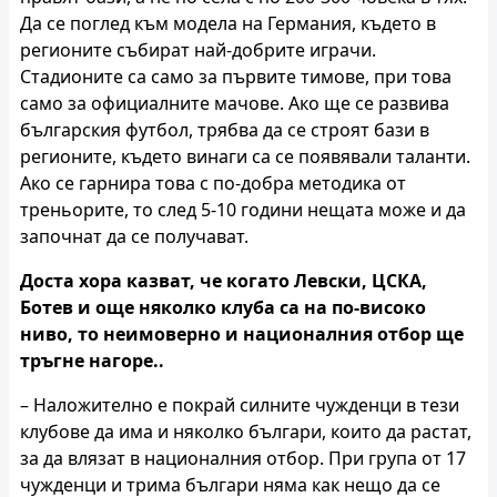
Да се поглед към модела на Германия, където в
регионите събират най-добрите играчи.
Стадионите са само за първите тимове, при това
само за официалните мачове. Ако ще се развива
българския футбол, трябва да се строят бази в
регионите, където винаги са се появявали таланти.
Ако се гарнира това с по-добра методика от
треньорите, то след 5-10 години нещата може и да
започнат да се получават.
Доста хора казват, че когато Левски, ЦСКА,
Ботев и още няколко клуба са на по-високо
ниво, то неимоверно и националния отбор ще
тръгне нагоре..
– Наложително е покрай силните чужденци в тези
клубове да има и няколко българи, които да растат,
за да влязат в националния отбор. При група от 17
чужденци и трима българи няма как нещо да се