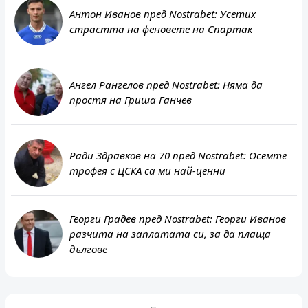
Антон Иванов пред Nostrabet: Усетих
страстта на феновете на Спартак
Ангел Рангелов пред Nostrabet: Няма да
простя на Гриша Ганчев
Ради Здравков на 70 пред Nostrabet: Осемте
трофея с ЦСКА са ми най-ценни
Георги Градев пред Nostrabet: Георги Иванов
Сепси ОСК
разчита на заплатата си, за да плаща
ФКСБ
дългове
Liga I - Romania, 10 август 21:30
Сириус