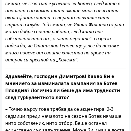
смята, че сезонът е успешен за Ботев, след като в
началото на кампанията имаше много неясноти
около финансовата и спортно-техническата
страна в клуба. Той смята, че Илиян Филипов върши
много добре своята работа, след като пое
собствеността на „жълто-черните“ и изрази
надежда, че Станислав Генчев ще успее да покаже
много повече от своите качества по време на
втория си престой на „Колежа“.
Здравейте, господин Димитров! Какво Ви е
мнението за изминалата кампания за Ботев
Пловдив? Логично ли беше да има трудности
след турбулентното лято?
– Точно върху това трябва да се акцентира. 2-3
седмици преди началото на сезона Ботев нямаше
нито собственик, нито отбор. Беше останал
единствено със задължения. Може би имаше доста