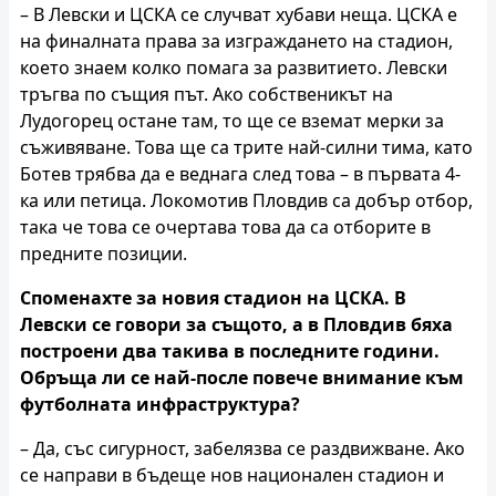
– В Левски и ЦСКА се случват хубави неща. ЦСКА е
на финалната права за изграждането на стадион,
което знаем колко помага за развитието. Левски
тръгва по същия път. Ако собственикът на
Лудогорец остане там, то ще се вземат мерки за
съживяване. Това ще са трите най-силни тима, като
Ботев трябва да е веднага след това – в първата 4-
ка или петица. Локомотив Пловдив са добър отбор,
така че това се очертава това да са отборите в
предните позиции.
Споменахте за новия стадион на ЦСКА. В
Левски се говори за същото, а в Пловдив бяха
построени два такива в последните години.
Обръща ли се най-после повече внимание към
футболната инфраструктура?
– Да, със сигурност, забелязва се раздвижване. Ако
се направи в бъдеще нов национален стадион и