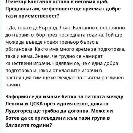
Лъчезар Балтанов остава в неговия щаб.
Предполагам, че феновете ще приемат добре
тази приемственост?
– Да, това е добър ход. Лъчо Балтанов е постоянно
до първия отбор през последната година. Той ще
може да въведе новия треньор бързо в
обстановка. Както има много време за подготовка,
така и няма. Знаем, че трудно се намират
качествени играчи. Надявам се, че с една добра
подготовка и някои от класните играчи в
настоящия тим ще изглеждат по съвсем различен
начин.
Заформя се да имаме битка за титлата между
Левски и ЦСКА през идния сезон, докато
Лудогорец ще трябва да догонва. Може ли
Ботев да се присъедини към тази група в
близките години?