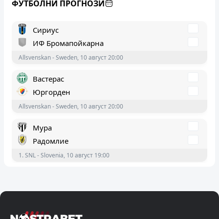
ФУТБОЛНИ ПРОГНОЗИ
ИФ Бромапойкарна
Allsvenskan - Sweden, 10 август 20:00
Вастерас
Юргорден
Allsvenskan - Sweden, 10 август 20:00
Мура
Радомлие
1. SNL - Slovenia, 10 август 19:00
Ботошани
Корвинул Хунедоара
Liga I - Romania, 10 август 18:30
Универсидад де Чили
Палестино
Primera División - Chile, 10 август 03:00