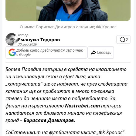
Снимка: Борислав Димитров Източник; ФК Кронос
Автор
Емануил Тодоров
0
30 май 2026
Добави като предпочитан източник
Сподели
в Google
Ботев Пловдив завърши в средата на класирането
на изминаващия сезон в efbet Лига, като
„канарчетата“ ще се надяват, че през следващата
кампания ще се приближат в много по-голяма
степен до челните места в подреждането. За
финал на първенството
Nostrabet.com
потърси
нападателя от близкото минало на пловдивския
гранд –
Борислав Димитров.
Собственикът на футболната школа „ФК Кронос“