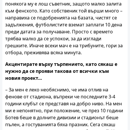
понякога му е лош съветник, защото малко залита
към фенското. Като собственик той върши много –
направиха се подобренията на базата, чистят се
задължения, футболистите вземат заплати 10 дена
преди датата за получаване. Просто с времето
трябва малко да се успокои, за да изглади
грешките. Иначе всеки мач е на трибуните, гори за
отбора, преживява всяка минута.
Акцентирате върху търпението, като сякаш е
нужно да се прояви такова от всички към
новия проект…
– За мен е леко необяснимо, че има отлив на
фенове от стадиона, въпреки че последните 3-4
години клубът се представя на добро ниво. На мен
ми е непонятно, при положение, че през 10 години
Ботев беше в долните дивизии и стадионът беше
пълен, а гостуванията бяха празник. Сега сякаш