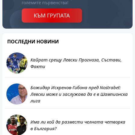
големите първенства!
КЪМ ГРУПАТА
ПОСЛЕДНИ НОВИНИ
Кайрат срещу Левски Прогноза, Състави,
Факти
Божидар Искренов-Гибона пред Nostrabet:
Левски може и заслужава да е в Шампионска
лига
Има ли кой да размести челната четворка
в България?